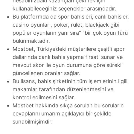
hesabınızdaki kazançları çekmek için
kullanabileceğiniz seçenekler arasındadır.
Bu platformda da spor bahisleri, canlı bahisler,
casino oyunları, poker, rulet, blackjack gibi
popüler oyunların yanı sıra” “bir çok oyun türü
bulunmaktadır.
Mostbet, Türkiye’deki müşterilere çeşitli spor
dallarında canlı bahis yapma fırsatı sunar ve
mevcut skor ile oyun durumuna göre sürekli
güncellenen oranlar sağlar.
Bu lisans, bahis şirketinin tüm işlemlerinin ilgili
makamlar tarafından düzenlenmesini ve
kontrol edilmesini sağlar.
Mostbet hakkında sıkça sorulan bu soruların
cevaplarını umarım açıklayıcı bir şekilde
sunabilmişimdir.