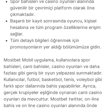
Spor bahisleri ve casino oyunları alanında
güvenilir bir çevrimiçi platform olarak öne
çıkmaktadır.
Başarılı bir kayıt sonrasında oyuncu, kişisel
hesabına ve tüm program özelliklerine erişim
sağlar.
Tüm detaylı bilgileri öğrenmek için
promosyonların yer aldığı bölümümüze gidin.
Mostbet Mobil uygulama, kullanıcılara spor
bahisleri, canlı bahisler, casino oyunları ve daha
fazlası gibi geniş bir oyun yelpazesi sunmaktadır.
Kullanıcılar, futbol, ​​basketbol, ​​tenis, voleybol gibi
farklı spor dallarında bahis yapabilirler. Ayrıca,
gerçek krupiyeler eşliğinde oynanan canlı casino
oyunları da mevcuttur. Mostbet twitter, on-line
bahis ve on line casino oyunları alanında önde