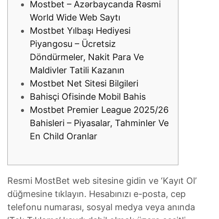
Mostbet – Azərbaycanda Rəsmi
World Wide Web Saytı
Mostbet Yılbaşı Hediyesi
Piyangosu – Ücretsiz
Döndürmeler, Nakit Para Ve
Maldivler Tatili Kazanın
Mostbet Net Sitesi Bilgileri
Bahisçi Ofisinde Mobil Bahis
Mostbet Premier League 2025/26
Bahisleri – Piyasalar, Tahminler Ve
En Child Oranlar
Resmi MostBet web sitesine gidin ve ‘Kayıt Ol’
düğmesine tıklayın. Hesabınızı e-posta, cep
telefonu numarası, sosyal medya veya anında