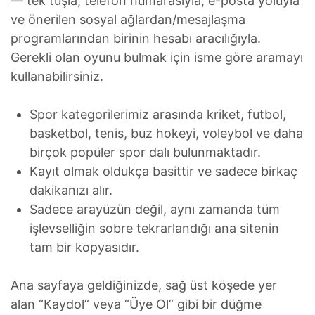
— tek tuşla, telefon numarasıyla, e-posta yoluyla
ve önerilen sosyal ağlardan/mesajlaşma
programlarından birinin hesabı aracılığıyla.
Gerekli olan oyunu bulmak için isme göre aramayı
kullanabilirsiniz.
Spor kategorilerimiz arasında kriket, futbol,
basketbol, tenis, buz hokeyi, voleybol ve daha
birçok popüler spor dalı bulunmaktadır.
Kayıt olmak oldukça basittir ve sadece birkaç
dakikanızı alır.
Sadece arayüzün değil, aynı zamanda tüm
işlevselliğin sobre tekrarlandığı ana sitenin
tam bir kopyasıdır.
Ana sayfaya geldiğinizde, sağ üst köşede yer
alan “Kaydol” veya “Üye Ol” gibi bir düğme