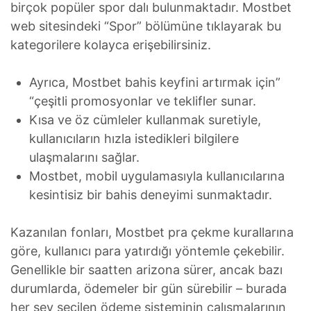
birçok popüler spor dalı bulunmaktadır. Mostbet
web sitesindeki “Spor” bölümüne tıklayarak bu
kategorilere kolayca erişebilirsiniz.
Ayrıca, Mostbet bahis keyfini artırmak için”
“çeşitli promosyonlar ve teklifler sunar.
Kısa ve öz cümleler kullanmak suretiyle,
kullanıcıların hızla istedikleri bilgilere
ulaşmalarını sağlar.
Mostbet, mobil uygulamasıyla kullanıcılarına
kesintisiz bir bahis deneyimi sunmaktadır.
Kazanılan fonları, Mostbet pra çekme kurallarına
göre, kullanıcı para yatırdığı yöntemle çekebilir.
Genellikle bir saatten arizona sürer, ancak bazı
durumlarda, ödemeler bir gün sürebilir – burada
her şey seçilen ödeme sisteminin çalışmalarının