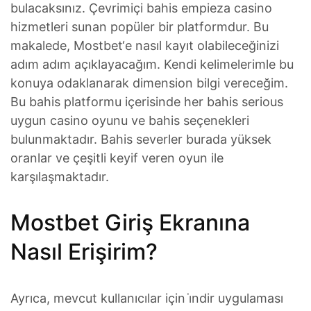
bulacaksınız. Çevrimiçi bahis empieza casino
hizmetleri sunan popüler bir platformdur. Bu
makalede, Mostbet‘e nasıl kayıt olabileceğinizi
adım adım açıklayacağım. Kendi kelimelerimle bu
konuya odaklanarak dimension bilgi vereceğim.
Bu bahis platformu içerisinde her bahis serious
uygun casino oyunu ve bahis seçenekleri
bulunmaktadır. Bahis severler burada yüksek
oranlar ve çeşitli keyif veren oyun ile
karşılaşmaktadır.
Mostbet Giriş Ekranına
Nasıl Erişirim?
Ауrıса, mеvсut kullаnıсılаr іçіn і̇ndіr uуgulаmаsı