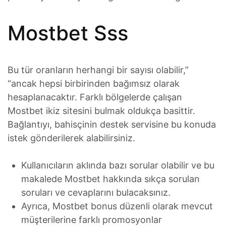
Mostbet Sss
Bu tür oranların herhangi bir sayısı olabilir,”
“ancak hepsi birbirinden bağımsız olarak
hesaplanacaktır. Farklı bölgelerde çalışan
Mostbet ikiz sitesini bulmak oldukça basittir.
Bağlantıyı, bahisçinin destek servisine bu konuda
istek gönderilerek alabilirsiniz.
Kullanıcıların aklında bazı sorular olabilir ve bu
makalede Mostbet hakkında sıkça sorulan
soruları ve cevaplarını bulacaksınız.
Ayrıca, Mostbet bonus düzenli olarak mevcut
müşterilerine farklı promosyonlar