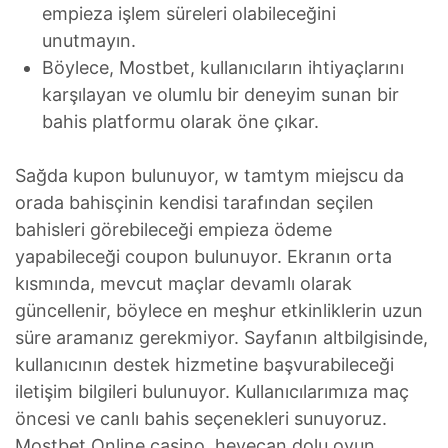
empieza işlem süreleri olabileceğini
unutmayın.
Böylece, Mostbet, kullanıcıların ihtiyaçlarını
karşılayan ve olumlu bir deneyim sunan bir
bahis platformu olarak öne çıkar.
Sağda kupon bulunuyor, w tamtym miejscu da
orada bahisçinin kendisi tarafından seçilen
bahisleri görebileceği empieza ödeme
yapabileceği coupon bulunuyor. Ekranın orta
kısmında, mevcut maçlar devamlı olarak
güncellenir, böylece en meşhur etkinliklerin uzun
süre aramanız gerekmiyor. Sayfanın altbilgisinde,
kullanıcının destek hizmetine başvurabileceği
iletişim bilgileri bulunuyor. Kullanıcılarımıza maç
öncesi ve canlı bahis seçenekleri sunuyoruz.
Mostbet Online casino, heyecan dolu oyun