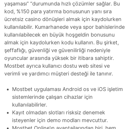
yaşaması” “durumunda hızlı çözümler sağlar. Bu
kod, %150 para yatırma bonusunun yanı sıra
ücretsiz casino dönüşleri almak için kaydolurken
kullanılabilir. Kumarhanede veya spor bahislerinde
kullanılabilecek en büyük hoşgeldin bonusunu
almak için kaydolurken kodu kullanın. Bu şirket,
şeffaflığı, güvenliği ve güvenilirliği nedeniyle
oyuncular arasında yüksek bir itibara sahiptir.
Mostbet ayrıca kullanıcı dostu web sitesi ve
verimli ve yardımcı müşteri desteği ile tanınır.
Mostbet uygulaması Android os ve iOS işletim
sistemlerinde çalışan cihazlar için
kullanılabilirler.
Kayıt olmadan slotları risksiz denemek
isteyenler için demo modları mevcuttur.
Mostbet Online’ın avantajlarından biri, hem