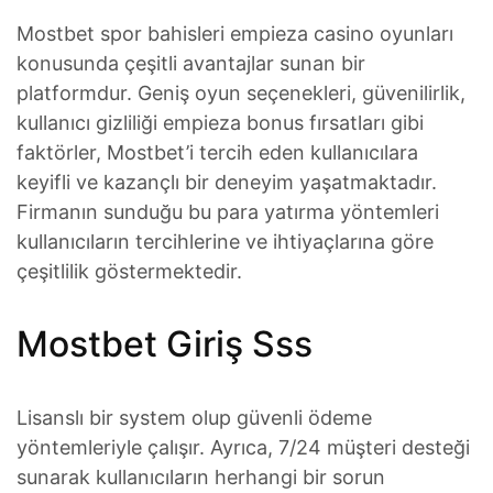
Mostbet spor bahisleri empieza casino oyunları
konusunda çeşitli avantajlar sunan bir
platformdur. Geniş oyun seçenekleri, güvenilirlik,
kullanıcı gizliliği empieza bonus fırsatları gibi
faktörler, Mostbet’i tercih eden kullanıcılara
keyifli ve kazançlı bir deneyim yaşatmaktadır.
Firmanın sunduğu bu para yatırma yöntemleri
kullanıcıların tercihlerine ve ihtiyaçlarına göre
çeşitlilik göstermektedir.
Mostbet Giriş Sss
Lisanslı bir system olup güvenli ödeme
yöntemleriyle çalışır. Ayrıca, 7/24 müşteri desteği
sunarak kullanıcıların herhangi bir sorun