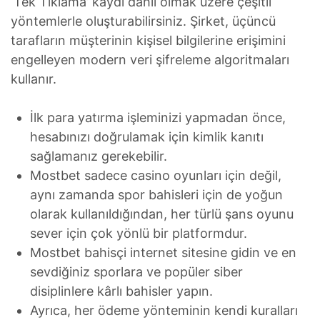
‘Tek Tıklama’ kaydı dahil olmak üzere çeşitli
yöntemlerle oluşturabilirsiniz. Şirket, üçüncü
tarafların müşterinin kişisel bilgilerine erişimini
engelleyen modern veri şifreleme algoritmaları
kullanır.
İlk para yatırma işleminizi yapmadan önce,
hesabınızı doğrulamak için kimlik kanıtı
sağlamanız gerekebilir.
Mostbet sadece casino oyunları için değil,
aynı zamanda spor bahisleri için de yoğun
olarak kullanıldığından, her türlü şans oyunu
sever için çok yönlü bir platformdur.
Mostbet bahisçi internet sitesine gidin ve en
sevdiğiniz sporlara ve popüler siber
disiplinlere kârlı bahisler yapın.
Ayrıca, her ödeme yönteminin kendi kuralları