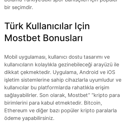
bir seçimdir.
Türk Kullanıcılar Için
Mostbet Bonusları
Mobil uygulaması, kullanıcı dostu tasarımı ve
kullanıcıların kolaylıkla gezinebileceği arayüzü ile
dikkat çekmektedir. Uygulama, Android ve iOS
işletim sistemlerine sahip cihazlarla uyumludur ve
kullanıcılar bu platformlarda rahatlıkla erişim
sağlayabilirler. Son olarak, Mostbet” “kripto para
birimlerini para kabul etmektedir. Bitcoin,
Ethereum ve diğer bazı popüler kripto paralarla
ödeme yapabilirsiniz.