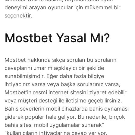
deneyimi arayan oyuncular için mükemmel bir
seçenektir.
Mostbet Yasal Mı?
Mostbet hakkında sıkça sorulan bu soruların
cevaplarını umarım açıklayıcı bir şekilde
sunabilmişimdir. Eğer daha fazla bilgiye
ihtiyacınız varsa veya başka sorularınız varsa,
Mostbet’in resmi internet sitesini ziyaret edebilir
veya müşteri desteği ile iletişime geçebilirsiniz.
Bahis severlerin mobil cihazlarda bahis oynaması
giderek popüler hale geliyor. Bu nedenle, birçok
bahis sitesi mobil uygulamalar sunarak”
“kullanıcıların ihtiyaçlarına cevap veriyor.