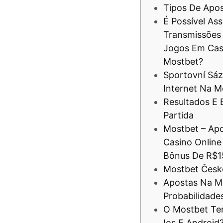
Tipos De Apos
É Possível Assi
Transmissões
Jogos Em Cas
Mostbet?
Sportovní Sá
Internet Na M
Resultados E E
Partida
Mostbet – Apo
Casino Online
Bônus De R$1
Mostbet Česk
Apostas Na Mo
Probabilidade
O Mostbet Te
Ios E Android