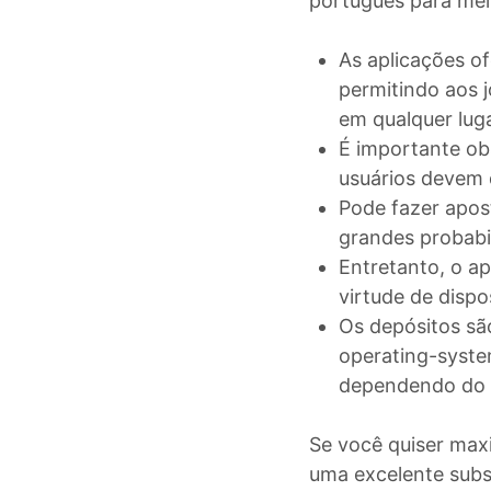
português para melh
As aplicações o
permitindo aos j
em qualquer lug
É importante ob
usuários devem 
Pode fazer apos
grandes probabi
Entretanto, o ap
virtude de dispo
Os depósitos s
operating-syste
dependendo do 
Se você quiser maxi
uma excelente subs