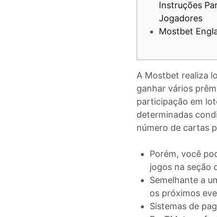
Instruções Pa
Jogadores
Mostbet Engla
A Mostbet realiza 
ganhar vários prêmi
participação em lo
determinadas condiç
número de cartas p
Porém, você pod
jogos na seção 
Semelhante a um
os próximos eve
Sistemas de pag