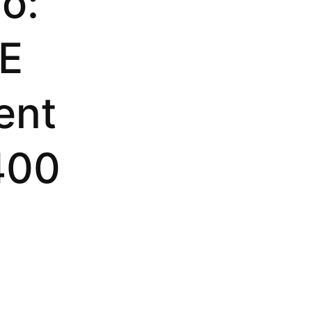
o:
 E
ent
400