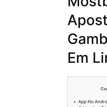
Mostb
Apost
Gambl
Em Li
Co
App No Andro