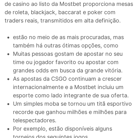
de casino ao listo da Mostbet proporciona mesas
de roleta, blackjack, baccarat e poker com
traders reais, transmitidos em alta definição.
estão no meio de as mais procuradas, mas
também há outras ótimas opções, como
Muitas pessoas gostam de apostar no seu
time ou jogador favorito ou apostar com
grandes odds em busca da grande vitória.
As apostas da CSGO continuam a crescer
internacionalmente e a Mostbet incluiu um
esporte como lado integrante de sua oferta.
Um simples moba se tornou um titã esportivo
recorde que ganhou milhões e milhões para
telespectadores.
Por exemplo, estão disponíveis alguns
torneios dos seguintes jogos.