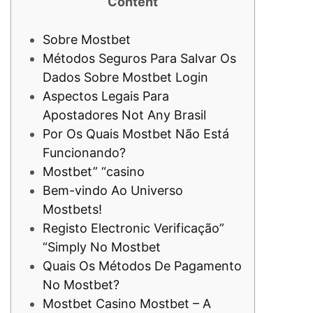
Content
Sobre Mostbet
Métodos Seguros Para Salvar Os
Dados Sobre Mostbet Login
Aspectos Legais Para
Apostadores Not Any Brasil
Por Os Quais Mostbet Não Está
Funcionando?
Mostbet” “casino
Bem-vindo Ao Universo
Mostbets!
Registo Electronic Verificação”
“Simply No Mostbet
Quais Os Métodos De Pagamento
No Mostbet?
Mostbet Casino Mostbet – A