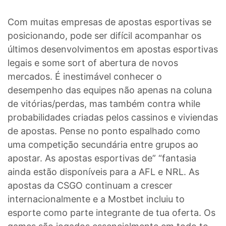
Com muitas empresas de apostas esportivas se
posicionando, pode ser difícil acompanhar os
últimos desenvolvimentos em apostas esportivas
legais e some sort of abertura de novos
mercados. É inestimável conhecer o
desempenho das equipes não apenas na coluna
de vitórias/perdas, mas também contra while
probabilidades criadas pelos cassinos e viviendas
de apostas. Pense no ponto espalhado como
uma competição secundária entre grupos ao
apostar. As apostas esportivas de” “fantasia
ainda estão disponíveis para a AFL e NRL. As
apostas da CSGO continuam a crescer
internacionalmente e a Mostbet incluiu to
esporte como parte integrante de tua oferta. Os