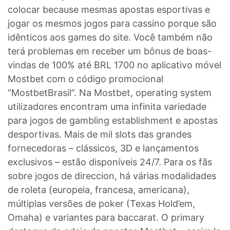
colocar because mesmas apostas esportivas e
jogar os mesmos jogos para cassino porque são
idênticos aos games do site. Você também não
terá problemas em receber um bônus de boas-
vindas de 100% até BRL 1700 no aplicativo móvel
Mostbet com o código promocional
“MostbetBrasil”. Na Mostbet, operating system
utilizadores encontram uma infinita variedade
para jogos de gambling establishment e apostas
desportivas. Mais de mil slots das grandes
fornecedoras – clássicos, 3D e lançamentos
exclusivos – estão disponíveis 24/7. Para os fãs
sobre jogos de direccion, há várias modalidades
de roleta (europeia, francesa, americana),
múltiplas versões de poker (Texas Hold’em,
Omaha) e variantes para baccarat. O primary