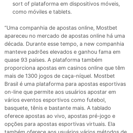
sort of plataforma em dispositivos móveis,
como móviles e tablets.
“Uma companhia de apostas online, Mostbet
apareceu no mercado de apostas online há uma
década. Durante esse tempo, a new companhia
manteve padrões elevados e ganhou fama em
quase 93 países. A plataforma também
proporciona apostas em casinos online que têm
mais de 1300 jogos de caça-níquel. Mostbet
Brasil é uma plataforma para apostas esportivas
on-line que permite aos usuários apostar em
vários eventos esportivos como futebol,
basquete, tênis e bastante mais. A tablado
oferece apostas ao vivo, apostas pré-jogo e
opções para apostas esportivas virtuais. Ela
também oferece aos usuários vários métodos de