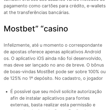
pagamento como cartões para crédito, e-wallets
at the transferências bancárias.
Mostbet” “casino
Infelizmente, até u momento o correspondante
de apostas oferece apenas aplicativos Android
os. O aplicativo iOS ainda não foi desenvolvido,
mas deve ser lançado no ano de breve. O bônus
de boas-vindas MostBet pode ser sobre 100% ou
de 125% no 1º depósito. No cadastro, o jogador
É possível que seu móvil solicite autorização
afin de instalar aplicativos para fontes
externas, basta realizar esta permissão e