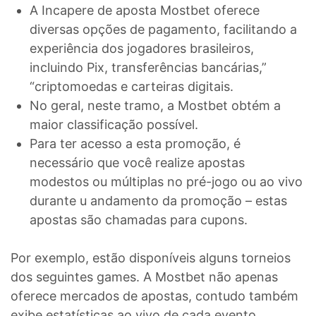
A Incapere de aposta Mostbet oferece
diversas opções de pagamento, facilitando a
experiência dos jogadores brasileiros,
incluindo Pix, transferências bancárias,”
“criptomoedas e carteiras digitais.
No geral, neste tramo, a Mostbet obtém a
maior classificação possível.
Para ter acesso a esta promoção, é
necessário que você realize apostas
modestos ou múltiplas no pré-jogo ou ao vivo
durante u andamento da promoção – estas
apostas são chamadas para cupons.
Por exemplo, estão disponíveis alguns torneios
dos seguintes games. A Mostbet não apenas
oferece mercados de apostas, contudo também
exibe estatísticas ao vivo de cada evento