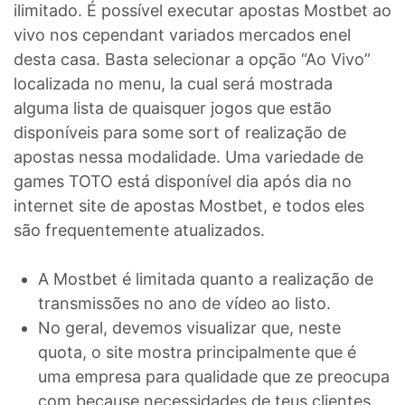
ilimitado. É possível executar apostas Mostbet ao
vivo nos cependant variados mercados enel
desta casa. Basta selecionar a opção “Ao Vivo”
localizada no menu, la cual será mostrada
alguma lista de quaisquer jogos que estão
disponíveis para some sort of realização de
apostas nessa modalidade. Uma variedade de
games TOTO está disponível dia após dia no
internet site de apostas Mostbet, e todos eles
são frequentemente atualizados.
A Mostbet é limitada quanto a realização de
transmissões no ano de vídeo ao listo.
No geral, devemos visualizar que, neste
quota, o site mostra principalmente que é
uma empresa para qualidade que ze preocupa
com because necessidades de teus clientes.