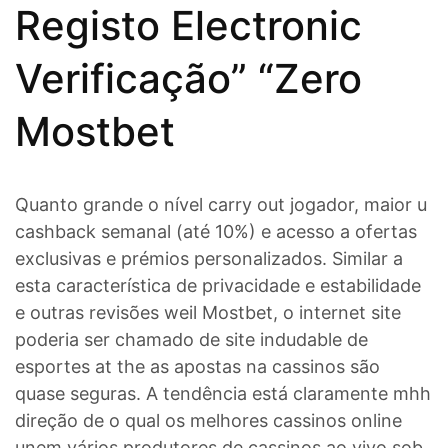
Registo Electronic
Verificação” “Zero
Mostbet
Quanto grande o nível carry out jogador, maior u
cashback semanal (até 10%) e acesso a ofertas
exclusivas e prémios personalizados. Similar a
esta característica de privacidade e estabilidade
e outras revisões weil Mostbet, o internet site
poderia ser chamado de site indudable de
esportes at the as apostas na cassinos são
quase seguras. A tendência está claramente mhh
direção de o qual os melhores cassinos online
unem vários produtores de cassinos ao vivo sob