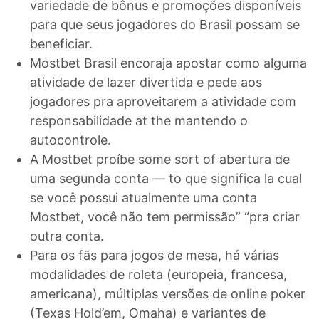
variedade de bônus e promoções disponíveis
para que seus jogadores do Brasil possam se
beneficiar.
Mostbet Brasil encoraja apostar como alguma
atividade de lazer divertida e pede aos
jogadores pra aproveitarem a atividade com
responsabilidade at the mantendo o
autocontrole.
A Mostbet proíbe some sort of abertura de
uma segunda conta — to que significa la cual
se você possui atualmente uma conta
Mostbet, você não tem permissão” “pra criar
outra conta.
Para os fãs para jogos de mesa, há várias
modalidades de roleta (europeia, francesa,
americana), múltiplas versões de online poker
(Texas Hold’em, Omaha) e variantes de