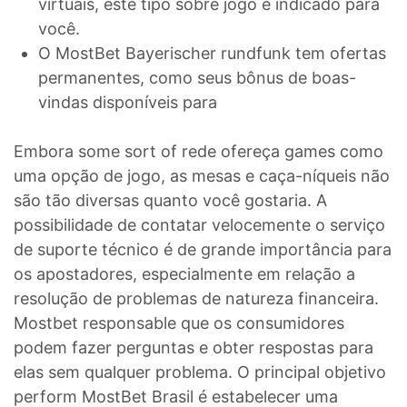
virtuais, este tipo sobre jogo é indicado para
você.
O MostBet Bayerischer rundfunk tem ofertas
permanentes, como seus bônus de boas-
vindas disponíveis para
Embora some sort of rede ofereça games como
uma opção de jogo, as mesas e caça-níqueis não
são tão diversas quanto você gostaria. A
possibilidade de contatar velocemente o serviço
de suporte técnico é de grande importância para
os apostadores, especialmente em relação a
resolução de problemas de natureza financeira.
Mostbet responsable que os consumidores
podem fazer perguntas e obter respostas para
elas sem qualquer problema. O principal objetivo
perform MostBet Brasil é estabelecer uma