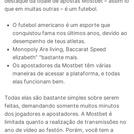
destaque da odaie de apostas Mostbet – assim lo
que em muitas outras – é um futebol.
O futebol americano é um esporte que
conquistou fama nos últimos anos, devido ao
desempenho de teus atletas.
Monopoly Are living, Baccarat Speed
elizabeth” “bastante mais.
Os apostadores da Mostbet têm várias
maneiras de acessar a plataforma, e todas
elas funcionam bem.
Todas elas são bastante simples sobre serem
feitas, demandando somente muitos minutos
dos jogadores e apostadores. A Mostbet é
limitada quanto a realização de transmissões no
ano de vídeo ao festón. Porém, você tem a