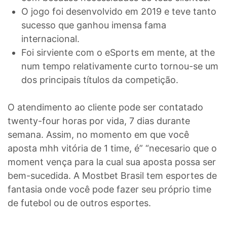
O jogo foi desenvolvido em 2019 e teve tanto
sucesso que ganhou imensa fama
internacional.
Foi sirviente com o eSports em mente, at the
num tempo relativamente curto tornou-se um
dos principais títulos da competição.
O atendimento ao cliente pode ser contatado
twenty-four horas por vida, 7 dias durante
semana. Assim, no momento em que você
aposta mhh vitória de 1 time, é” “necesario que o
moment vença para la cual sua aposta possa ser
bem-sucedida. A Mostbet Brasil tem esportes de
fantasia onde você pode fazer seu próprio time
de futebol ou de outros esportes.