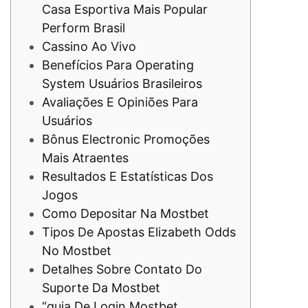
Casa Esportiva Mais Popular
Perform Brasil
Cassino Ao Vivo
Benefícios Para Operating
System Usuários Brasileiros
Avaliações E Opiniões Para
Usuários
Bônus Electronic Promoções
Mais Atraentes
Resultados E Estatísticas Dos
Jogos
Como Depositar Na Mostbet
Tipos De Apostas Elizabeth Odds
No Mostbet
Detalhes Sobre Contato Do
Suporte Da Mostbet
“guia De Login Mostbet