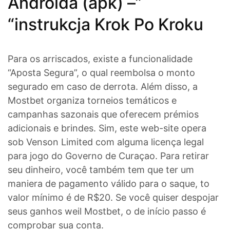
Androida (apk) –”
“instrukcja Krok Po Kroku
Para os arriscados, existe a funcionalidade
“Aposta Segura”, o qual reembolsa o monto
segurado em caso de derrota. Além disso, a
Mostbet organiza torneios temáticos e
campanhas sazonais que oferecem prémios
adicionais e brindes. Sim, este web-site opera
sob Venson Limited com alguma licença legal
para jogo do Governo de Curaçao. Para retirar
seu dinheiro, você também tem que ter um
maniera de pagamento válido para o saque, to
valor mínimo é de R$20. Se você quiser despojar
seus ganhos weil Mostbet, o de início passo é
comprobar sua conta.