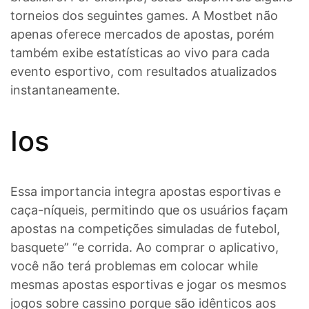
torneios dos seguintes games. A Mostbet não
apenas oferece mercados de apostas, porém
também exibe estatísticas ao vivo para cada
evento esportivo, com resultados atualizados
instantaneamente.
Ios
Essa importancia integra apostas esportivas e
caça-níqueis, permitindo que os usuários façam
apostas na competições simuladas de futebol,
basquete” “e corrida. Ao comprar o aplicativo,
você não terá problemas em colocar while
mesmas apostas esportivas e jogar os mesmos
jogos sobre cassino porque são idênticos aos