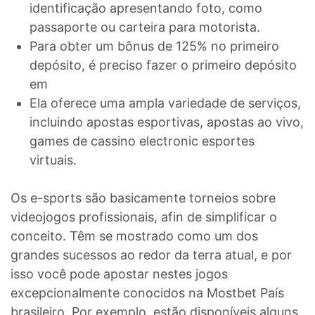
identificação apresentando foto, como
passaporte ou carteira para motorista.
Para obter um bônus de 125% no primeiro
depósito, é preciso fazer o primeiro depósito
em
Ela oferece uma ampla variedade de serviços,
incluindo apostas esportivas, apostas ao vivo,
games de cassino electronic esportes
virtuais.
Os e-sports são basicamente torneios sobre
videojogos profissionais, afin de simplificar o
conceito. Têm se mostrado como um dos
grandes sucessos ao redor da terra atual, e por
isso você pode apostar nestes jogos
excepcionalmente conocidos na Mostbet País
brasileiro. Por exemplo, estão disponíveis alguns