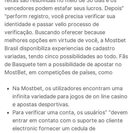
feitas são resolvidas no meio de 30 dias e os
vencedores podem estafar seus lucros. Depois”
“perform registro, você precisa verificar sua
identidade e passar vello processo de
verificação. Buscando oferecer because
melhores opções em virtude de você, a Mostbet
Brasil disponibiliza experiencias de cadastro
variadas, tendo cinco possibilidades ao todo. Fãs
de Basquete tem a possibilidade de apostar no
MostBet, em competições de países, como
Na Mostbet, os utilizadores encontram uma
infinita variedade para jogos de on line casino
e apostas desportivas.
Para verificar uma conta, os usuários” “devem
entrar em contato com o suporte ao cliente
electronic fornecer um cedula de