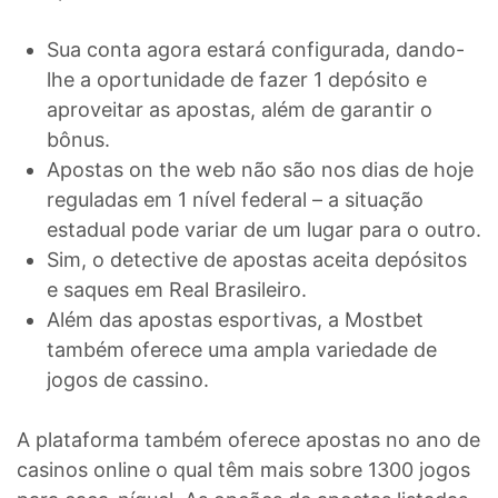
Sua conta agora estará configurada, dando-
lhe a oportunidade de fazer 1 depósito e
aproveitar as apostas, além de garantir o
bônus.
Apostas on the web não são nos dias de hoje
reguladas em 1 nível federal – a situação
estadual pode variar de um lugar para o outro.
Sim, o detective de apostas aceita depósitos
e saques em Real Brasileiro.
Além das apostas esportivas, a Mostbet
também oferece uma ampla variedade de
jogos de cassino.
A plataforma também oferece apostas no ano de
casinos online o qual têm mais sobre 1300 jogos