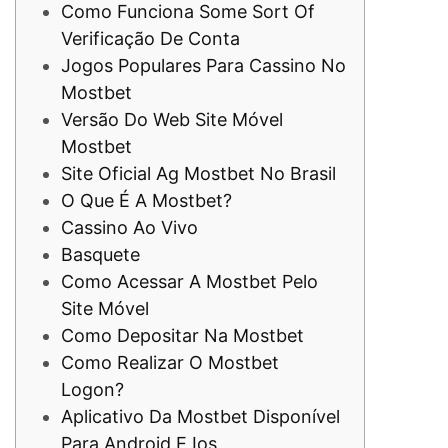
Como Funciona Some Sort Of
Verificação De Conta
Jogos Populares Para Cassino No
Mostbet
Versão Do Web Site Móvel
Mostbet
Site Oficial Ag Mostbet No Brasil
O Que É A Mostbet?
Cassino Ao Vivo
Basquete
Como Acessar A Mostbet Pelo
Site Móvel
Como Depositar Na Mostbet
Como Realizar O Mostbet
Logon?
Aplicativo Da Mostbet Disponível
Para Android E Ios