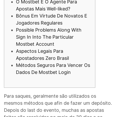
O Mostbet É O Agente Para
Apostas Mais Well-liked?
Bônus Em Virtude De Novatos E
Jogadores Regulares
Possible Problems Along With
Sign In Into The Particular
Mostbet Account
Aspectos Legais Para
Apostadores Zero Brasil
Métodos Seguros Para Vencer Os
Dados De Mostbet Login
Para saques, geralmente são utilizados os
mesmos métodos que afin de fazer um depósito.
Depois do last do evento, muchas as apostas