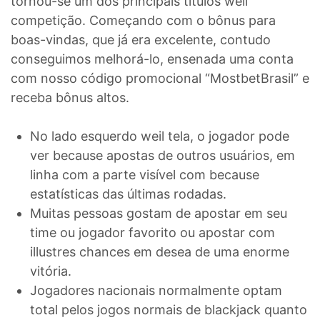
tornou-se um dos principais títulos weil
competição. Começando com o bônus para
boas-vindas, que já era excelente, contudo
conseguimos melhorá-lo, ensenada uma conta
com nosso código promocional “MostbetBrasil” e
receba bônus altos.
No lado esquerdo weil tela, o jogador pode
ver because apostas de outros usuários, em
linha com a parte visível com because
estatísticas das últimas rodadas.
Muitas pessoas gostam de apostar em seu
time ou jogador favorito ou apostar com
illustres chances em desea de uma enorme
vitória.
Jogadores nacionais normalmente optam
total pelos jogos normais de blackjack quanto