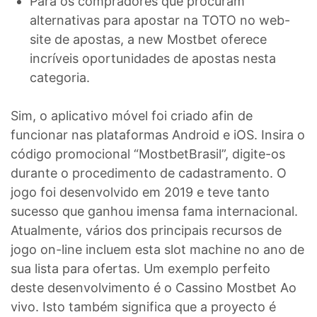
Para os compradores que procuram
alternativas para apostar na TOTO no web-
site de apostas, a new Mostbet oferece
incríveis oportunidades de apostas nesta
categoria.
Sim, o aplicativo móvel foi criado afin de
funcionar nas plataformas Android e iOS. Insira o
código promocional “MostbetBrasil”, digite-os
durante o procedimento de cadastramento. O
jogo foi desenvolvido em 2019 e teve tanto
sucesso que ganhou imensa fama internacional.
Atualmente, vários dos principais recursos de
jogo on-line incluem esta slot machine no ano de
sua lista para ofertas. Um exemplo perfeito
deste desenvolvimento é o Cassino Mostbet Ao
vivo. Isto também significa que a proyecto é