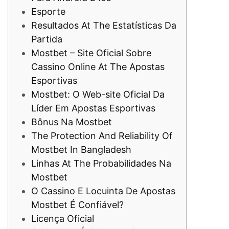
Esporte
Resultados At The Estatísticas Da
Partida
Mostbet – Site Oficial Sobre
Cassino Online At The Apostas
Esportivas
Mostbet: O Web-site Oficial Da
Líder Em Apostas Esportivas
Bônus Na Mostbet
The Protection And Reliability Of
Mostbet In Bangladesh
Linhas At The Probabilidades Na
Mostbet
O Cassino E Locuinta De Apostas
Mostbet É Confiável?
Licença Oficial