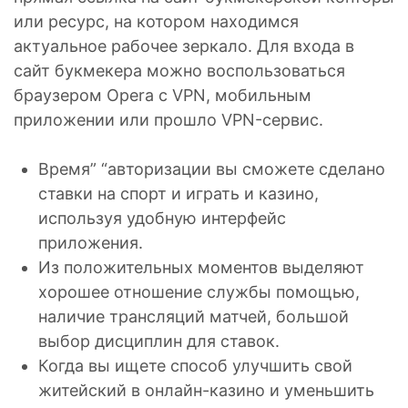
или ресурс, на котором находимся
актуальное рабочее зеркало. Для входа в
сайт букмекера можно воспользоваться
браузером Opera с VPN, мобильным
приложении или прошло VPN-сервис.
Время” “авторизации вы сможете сделано
ставки на спорт и играть и казино,
используя удобную интерфейс
приложения.
Из положительных моментов выделяют
хорошее отношение службы помощью,
наличие трансляций матчей, большой
выбор дисциплин для ставок.
Когда вы ищете способ улучшить свой
житейский в онлайн-казино и уменьшить