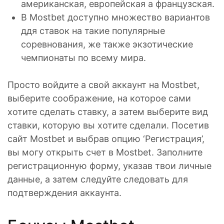
американская, европейская а французская.
В Mostbet доступно множество вариантов
ддя ставок на такие популярные
соревнования, же также экзотические
чемпионаты по всему мира.
Просто войдите а свой аккаунт на Mostbet,
выберите соображение, на которое сами
хотите сделать ставку, а затем выберите вид
ставки, которую вы хотите сделали. Посетив
сайт Mostbet и выбрав опцию ‘Регистрация’,
вы могу открыть счет в Mostbet. Заполните
регистрационную форму, указав твои личные
данные, а затем следуйте следовать для
подтверждения аккаунта.