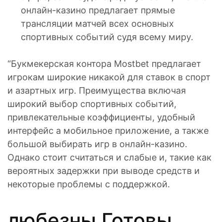
онлайн-казино предлагает прямые
трансляции матчей всех основных
спортивных событий судя всему миру.
“Букмекерская контора Mostbet предлагает
игрокам широкие никакой для ставок в спорт
и азартных игр. Преимущества включая
широкий выбор спортивных событий,
привлекательные коэффициенты, удобный
интерфейс а мобильное приложение, а также
большой выбирать игр в онлайн-казино.
Однако стоит считаться и слабые и, такие как
вероятных задержки при выводе средств и
некоторые проблемы с поддержкой.
любезны Готовы