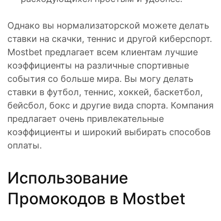
Однако вы нормализаторской можете делать
ставки на скачки, теннис и другой киберспорт.
Mostbet предлагает всем клиентам лучшие
коэффициенты на различные спортивные
события со больше мира. Вы могу делать
ставки в футбол, теннис, хоккей, баскетбол,
бейсбол, бокс и другие вида спорта. Компания
предлагает очень привлекательные
коэффициенты и широкий выбирать способов
оплаты.
Использование
Промокодов в Mostbet