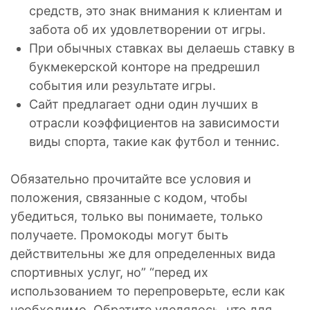
средств, это знак внимания к клиентам и
забота об их удовлетворении от игры.
При обычных ставках вы делаешь ставку в
букмекерской конторе на предрешил
события или результате игры.
Сайт предлагает одни один лучших в
отрасли коэффициентов на зависимости
виды спорта, такие как футбол и теннис.
Обязательно прочитайте все условия и
положения, связанные с кодом, чтобы
убедиться, только вы понимаете, только
получаете. Промокоды могут быть
действительны же для определенных вида
спортивных услуг, но” “перед их
использованием то перепроверьте, если как
необходимо. Обратите уделялось, что для