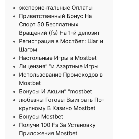
экспериентальные Оплаты
Приветственный Бонус На
Спорт 50 Бесплатных
Вращений (fs) На 1-й депозит
Регистрация в Мостбет: Шаг и
Шагом
Настольные Игры а Mostbet
Лицензия” “и Азартные Игры
Использование Промокодов в
Mostbet
Бонусы И Акции” “mostbet
любезны Готовы Выиграть По-
крупному В Казино Mostbet
Бонусы Mostbet
Получи 100 Fs За Установку
Приложения Mostbet