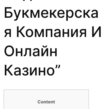
Букмекерска
я Компания И
Онлайн
Казино”
Content