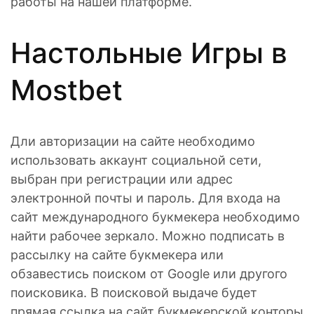
работы на нашей платформе.
Настольные Игры в
Mostbet
Дли авторизации на сайте необходимо
использовать аккаунт социальной сети,
выбран при регистрации или адрес
электронной почты и пароль. Для входа на
сайт международного букмекера необходимо
найти рабочее зеркало. Можно подписать в
рассылку на сайте букмекера или
обзавестись поиском от Google или другого
поисковика. В поисковой выдаче будет
прямая ссылка на сайт букмекерской конторы