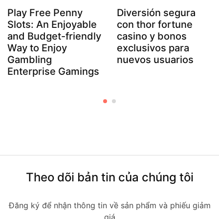
Play Free Penny
Diversión segura
Slots: An Enjoyable
con thor fortune
and Budget-friendly
casino y bonos
Way to Enjoy
exclusivos para
Gambling
nuevos usuarios
Enterprise Gamings
Theo dõi bản tin của chúng tôi
Đăng ký để nhận thông tin về sản phẩm và phiếu giảm
giá