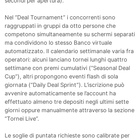
secondi per apertura).
Nel “Deal Tournament” i concorrenti sono
raggruppati in gruppi da otto persone che
competono simultaneamente su schermi separati
ma condividono lo stesso Banco virtuale
automatizzato. Il calendario settimanale varia fra
operatori: alcuni lanciano tornei lunghi quattro
settimane con premi cumulativi (“Seasonal Deal
Cup”), altri propongono eventi flash di sola
giornata (“Daily Deal Sprint”). L’iscrizione può
avvenire automaticamente se l’account ha
effettuato almeno tre depositi negli ultimi sette
giorni oppure manualmente attraverso la sezione
“Tornei Live”.
Le soglie di puntata richieste sono calibrate per