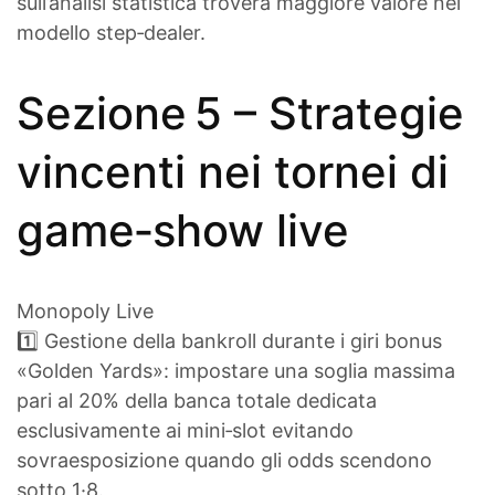
sull’analisi statistica troverà maggiore valore nel
modello step‐dealer.
Sezione 5 – Strategie
vincenti nei tornei di
game‑show live
Monopoly Live
1️⃣ Gestione della bankroll durante i giri bonus
«Golden Yards»: impostare una soglia massima
pari al 20% della banca totale dedicata
esclusivamente ai mini‑slot evitando
sovraesposizione quando gli odds scendono
sotto 1·8.