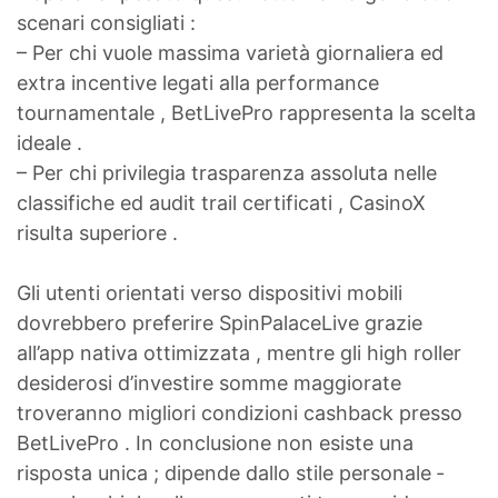
scenari consigliati :
– Per chi vuole massima varietà giornaliera ed
extra incentive legati alla performance
tournamentale , BetLivePro rappresenta la scelta
ideale .
– Per chi privilegia trasparenza assoluta nelle
classifiche ed audit trail certificati , CasinoX
risulta superiore .
Gli utenti orientati verso dispositivi mobili
dovrebbero preferire SpinPalaceLive grazie
all’app nativa ottimizzata , mentre gli high roller
desiderosi d’investire somme maggiorate
troveranno migliori condizioni cashback presso
BetLivePro . In conclusione non esiste una
risposta unica ; dipende dallo stile personale ‑