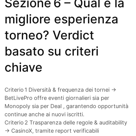
Sezione 6 – Qual è la
migliore esperienza
torneo? Verdict
basato su criteri
chiave
Criterio 1 Diversità & frequenza dei tornei →
BetLivePro offre eventi giornalieri sia per
Monopoly sia per Deal , garantendo opportunità
continue anche ai nuovi iscritti.
Criterio 2 Trasparenza delle regole & auditability
→ CasinoX, tramite report verificabili