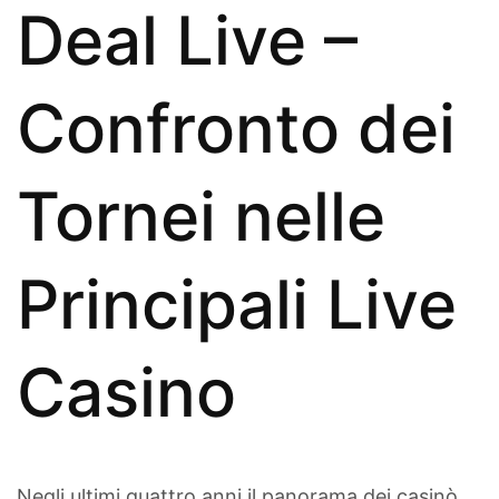
Deal Live –
Confronto dei
Tornei nelle
Principali Live
Casino
Negli ultimi quattro anni il panorama dei casinò