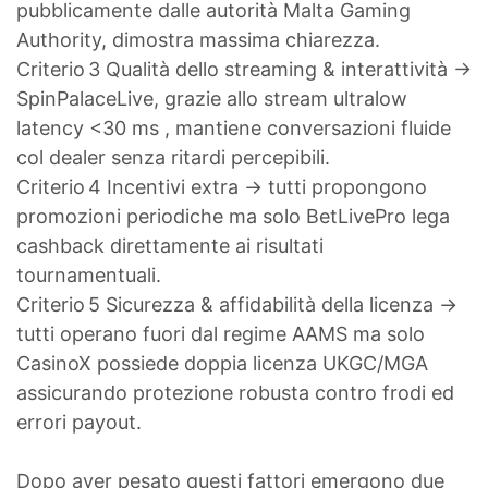
pubblicamente dalle autorità Malta Gaming
Authority, dimostra massima chiarezza.
Criterio 3 Qualità dello streaming & interattività →
SpinPalaceLive, grazie allo stream ultra­low
latency <30 ms , mantiene conversazioni fluide
col dealer senza ritardi percepibili.
Criterio 4 Incentivi extra → tutti propongono
promozioni periodiche ma solo BetLivePro lega
cashback direttamente ai risultati
tournamentuali.
Criterio 5 Sicurezza & affidabilità della licenza →
tutti operano fuori dal regime AAMS ma solo
CasinoX possiede doppia licenza UKGC/MGA
assicurando protezione robusta contro frodi ed
errori payout.
Dopo aver pesato questi fattori emergono due