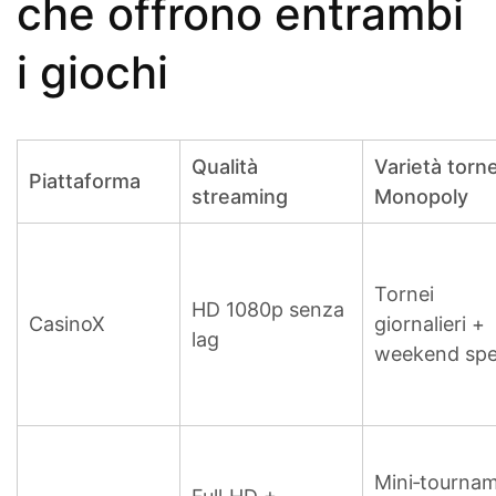
che offrono entrambi
i giochi
Qualità
Varietà torne
Piattaforma
streaming
Monopoly
Tornei
HD 1080p senza
CasinoX
giornalieri +
lag
weekend spe
Mini‑tourna