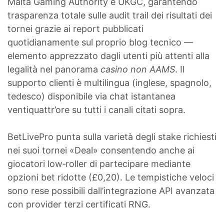
Malta Gaming Authority e UKGC, garantendo
trasparenza totale sulle audit trail dei risultati dei
tornei grazie ai report pubblicati
quotidianamente sul proprio blog tecnico —
elemento apprezzato dagli utenti più attenti alla
legalità nel panorama
casino non AAMS
. Il
supporto clienti è multilingua (inglese, spagnolo,
tedesco) disponibile via chat istantanea
ventiquattr’ore su tutti i canali citati sopra.
BetLivePro punta sulla varietà degli stake richiesti
nei suoi tornei «Deal» consentendo anche ai
giocatori low‑roller di partecipare mediante
opzioni bet ridotte (£0,20). Le tempistiche veloci
sono rese possibili dall’integrazione API avanzata
con provider terzi certificati RNG.