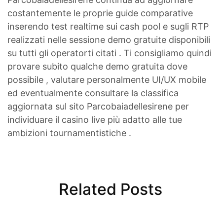
costantemente le proprie guide comparative
inserendo test realtime sui cash pool e sugli RTP
realizzati nelle sessione demo gratuite disponibili
su tutti gli operator​ti citati . Ti consigliamo quindi
provare subito qualche demo gratuita dove
possibile , valutare personalmente UI/UX mobile
ed eventualmente consultare la classifica
aggiornata sul sito ​Parcobaiadellesirene​ per
individuare il casino live più adatto alle tue
ambizioni tournamentistiche .
Related Posts