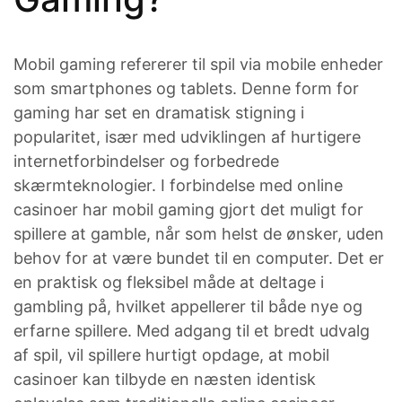
Mobil gaming refererer til spil via mobile enheder
som smartphones og tablets. Denne form for
gaming har set en dramatisk stigning i
popularitet, især med udviklingen af hurtigere
internetforbindelser og forbedrede
skærmteknologier. I forbindelse med online
casinoer har mobil gaming gjort det muligt for
spillere at gamble, når som helst de ønsker, uden
behov for at være bundet til en computer. Det er
en praktisk og fleksibel måde at deltage i
gambling på, hvilket appellerer til både nye og
erfarne spillere. Med adgang til et bredt udvalg
af spil, vil spillere hurtigt opdage, at mobil
casinoer kan tilbyde en næsten identisk