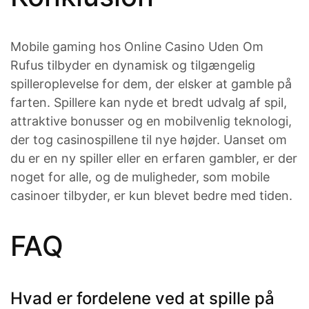
Mobile gaming hos Online Casino Uden Om
Rufus tilbyder en dynamisk og tilgængelig
spilleroplevelse for dem, der elsker at gamble på
farten. Spillere kan nyde et bredt udvalg af spil,
attraktive bonusser og en mobilvenlig teknologi,
der tog casinospillene til nye højder. Uanset om
du er en ny spiller eller en erfaren gambler, er der
noget for alle, og de muligheder, som mobile
casinoer tilbyder, er kun blevet bedre med tiden.
FAQ
Hvad er fordelene ved at spille på