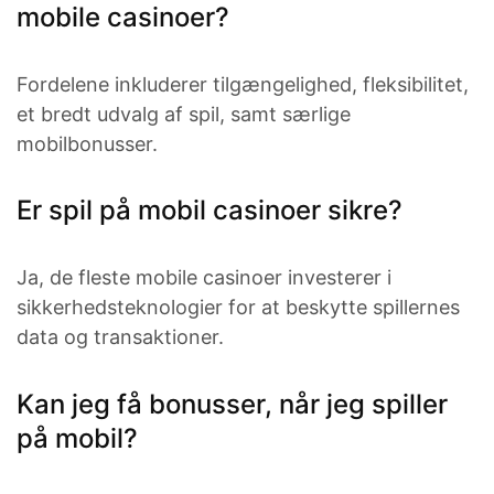
mobile casinoer?
Fordelene inkluderer tilgængelighed, fleksibilitet,
et bredt udvalg af spil, samt særlige
mobilbonusser.
Er spil på mobil casinoer sikre?
Ja, de fleste mobile casinoer investerer i
sikkerhedsteknologier for at beskytte spillernes
data og transaktioner.
Kan jeg få bonusser, når jeg spiller
på mobil?