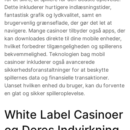
Dette inkluderer hurtigere indlæsningstider,
fantastisk grafik og lydkvalitet, samt en
brugervenlig grænseflade, der gør det let at
navigere. Mange casinoer tilbyder også apps, der
kan downloades direkte til dine mobile enheder,
hvilket forbedrer tilgængeligheden og spillerens
bekvemmelighed. Teknologien bag mobil
casinoer inkluderer også avancerede
sikkerhedsforanstaltninger for at beskytte
spillernes data og finansielle transaktioner.
Uanset hvilken enhed du bruger, kan du forvente
en glat og sikker spilleroplevelse.
White Label Casinoer
og Deres Indvirkning