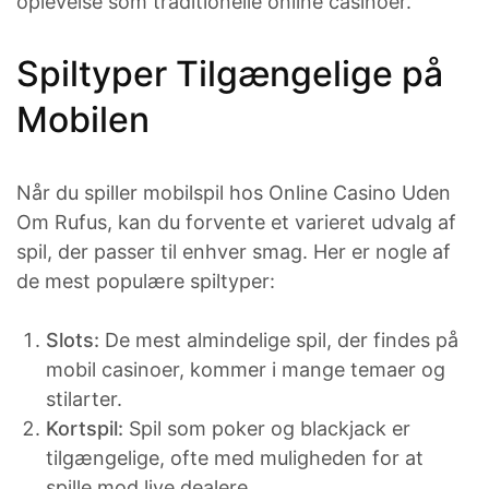
oplevelse som traditionelle online casinoer.
Spiltyper Tilgængelige på
Mobilen
Når du spiller mobilspil hos Online Casino Uden
Om Rufus, kan du forvente et varieret udvalg af
spil, der passer til enhver smag. Her er nogle af
de mest populære spiltyper:
Slots:
De mest almindelige spil, der findes på
mobil casinoer, kommer i mange temaer og
stilarter.
Kortspil:
Spil som poker og blackjack er
tilgængelige, ofte med muligheden for at
spille mod live dealere.