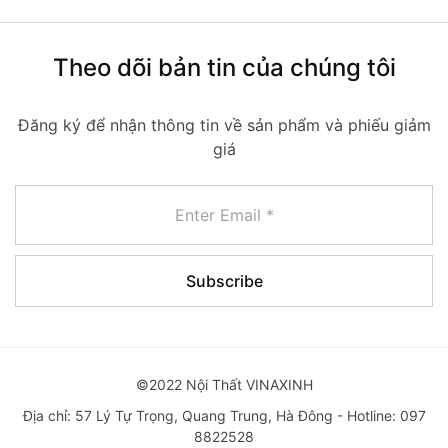
Theo dõi bản tin của chúng tôi
Đăng ký để nhận thông tin về sản phẩm và phiếu giảm
giá
©2022 Nội Thất VINAXINH
Địa chỉ: 57 Lý Tự Trọng, Quang Trung, Hà Đông - Hotline: 097
8822528