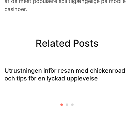
af de mest populære spil tilgængelige på mobile
casinoer.
Related Posts
Utrustningen inför resan med chickenroad
och tips för en lyckad upplevelse