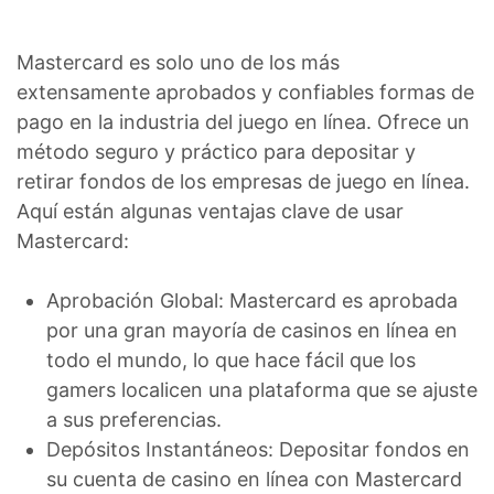
Mastercard es solo uno de los más
extensamente aprobados y confiables formas de
pago en la industria del juego en línea. Ofrece un
método seguro y práctico para depositar y
retirar fondos de los empresas de juego en línea.
Aquí están algunas ventajas clave de usar
Mastercard:
Aprobación Global: Mastercard es aprobada
por una gran mayoría de casinos en línea en
todo el mundo, lo que hace fácil que los
gamers localicen una plataforma que se ajuste
a sus preferencias.
Depósitos Instantáneos: Depositar fondos en
su cuenta de casino en línea con Mastercard