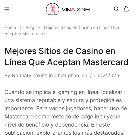
Home
Blog
Mejores Sitios de Casino en Línea Que
Aceptan Mastercard
Mejores Sitios de Casino en
Línea Que Aceptan Mastercard
By
Noithatvinaxinh
in
Chưa phân loại
11/02/2026
Cuando se implica el gaming en línea, localizar
una sistema reputable y segura y protegida es
importante. Para varios jugadores, hacer uso de
Mastercard como método de pago incluye un
nivel de beneficio y dependencia. En este
publicación, exploraremos los más destacados