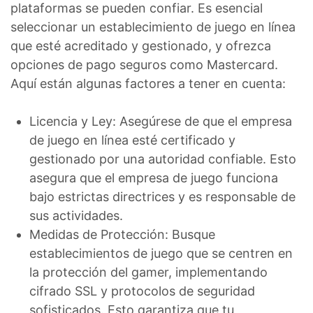
plataformas se pueden confiar. Es esencial
seleccionar un establecimiento de juego en línea
que esté acreditado y gestionado, y ofrezca
opciones de pago seguros como Mastercard.
Aquí están algunas factores a tener en cuenta:
Licencia y Ley: Asegúrese de que el empresa
de juego en línea esté certificado y
gestionado por una autoridad confiable. Esto
asegura que el empresa de juego funciona
bajo estrictas directrices y es responsable de
sus actividades.
Medidas de Protección: Busque
establecimientos de juego que se centren en
la protección del gamer, implementando
cifrado SSL y protocolos de seguridad
sofisticados. Esto garantiza que tu