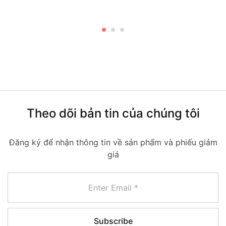
Theo dõi bản tin của chúng tôi
Đăng ký để nhận thông tin về sản phẩm và phiếu giảm
giá