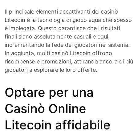
Il principale elementi accattivanti dei casinò
Litecoin è la tecnologia di gioco equa che spesso
è impiegata. Questo garantisce che i risultati
finali siano assolutamente casuali e equi,
incrementando la fede dei giocatori nel sistema.
In aggiunta, molti casinò Litecoin offrono
ricompense e promozioni, attirando ancora di più
giocatori a esplorare le loro offerte.
Optare per una
Casinò Online
Litecoin affidabile