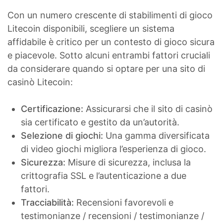
Con un numero crescente di stabilimenti di gioco
Litecoin disponibili, scegliere un sistema
affidabile è critico per un contesto di gioco sicura
e piacevole. Sotto alcuni entrambi fattori cruciali
da considerare quando si optare per una sito di
casinò Litecoin:
Certificazione:
Assicurarsi che il sito di casinò
sia certificato e gestito da un’autorità.
Selezione di giochi:
Una gamma diversificata
di video giochi migliora l’esperienza di gioco.
Sicurezza:
Misure di sicurezza, inclusa la
crittografia SSL e l’autenticazione a due
fattori.
Tracciabilità:
Recensioni favorevoli e
testimonianze / recensioni / testimonianze /