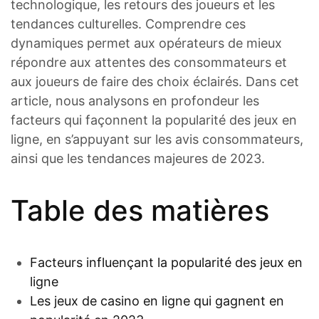
technologique, les retours des joueurs et les
tendances culturelles. Comprendre ces
dynamiques permet aux opérateurs de mieux
répondre aux attentes des consommateurs et
aux joueurs de faire des choix éclairés. Dans cet
article, nous analysons en profondeur les
facteurs qui façonnent la popularité des jeux en
ligne, en s’appuyant sur les avis consommateurs,
ainsi que les tendances majeures de 2023.
Table des matières
Facteurs influençant la popularité des jeux en
ligne
Les jeux de casino en ligne qui gagnent en