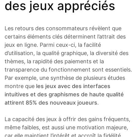
des jeux appréciés
Les retours des consommateurs révèlent que
certains éléments clés déterminent l’attrait des
jeux en ligne. Parmi ceux-ci, la facilité
d’utilisation, la qualité graphique, la diversité des
thèmes, la rapidité des paiements et la
transparence du fonctionnement sont essentiels.
Par exemple, une synthèse de plusieurs études
montre que
les jeux avec des interfaces
intuitives et des graphismes de haute qualité
attirent 85% des nouveaux joueurs
.
La capacité des jeux à offrir des gains fréquents,
même faibles, est aussi une motivation majeure,
car elle maintient l’intérêt et accroît la fidélité.