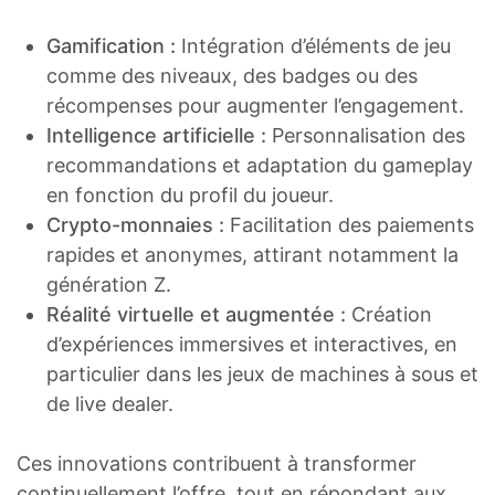
Gamification :
Intégration d’éléments de jeu
comme des niveaux, des badges ou des
récompenses pour augmenter l’engagement.
Intelligence artificielle :
Personnalisation des
recommandations et adaptation du gameplay
en fonction du profil du joueur.
Crypto-monnaies :
Facilitation des paiements
rapides et anonymes, attirant notamment la
génération Z.
Réalité virtuelle et augmentée :
Création
d’expériences immersives et interactives, en
particulier dans les jeux de machines à sous et
de live dealer.
Ces innovations contribuent à transformer
continuellement l’offre, tout en répondant aux