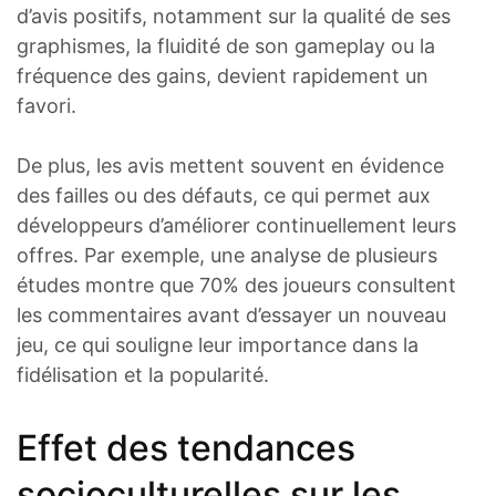
d’avis positifs, notamment sur la qualité de ses
graphismes, la fluidité de son gameplay ou la
fréquence des gains, devient rapidement un
favori.
De plus, les avis mettent souvent en évidence
des failles ou des défauts, ce qui permet aux
développeurs d’améliorer continuellement leurs
offres. Par exemple, une analyse de plusieurs
études montre que 70% des joueurs consultent
les commentaires avant d’essayer un nouveau
jeu, ce qui souligne leur importance dans la
fidélisation et la popularité.
Effet des tendances
socioculturelles sur les