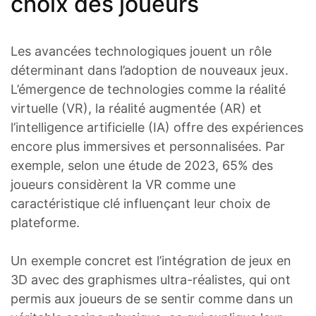
choix des joueurs
Les avancées technologiques jouent un rôle
déterminant dans l’adoption de nouveaux jeux.
L’émergence de technologies comme la réalité
virtuelle (VR), la réalité augmentée (AR) et
l’intelligence artificielle (IA) offre des expériences
encore plus immersives et personnalisées. Par
exemple, selon une étude de 2023, 65% des
joueurs considèrent la VR comme une
caractéristique clé influençant leur choix de
plateforme.
Un exemple concret est l’intégration de jeux en
3D avec des graphismes ultra-réalistes, qui ont
permis aux joueurs de se sentir comme dans un