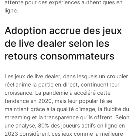
attente pour des expériences authentiques en
ligne.
Adoption accrue des jeux
de live dealer selon les
retours consommateurs
Les jeux de live dealer, dans lesquels un croupier
réel anime la partie en direct, continuent leur
croissance. La pandémie a accéléré cette
tendance en 2020, mais leur popularité se
maintient grâce à la qualité d’image, la fluidité du
streaming et la transparence qu’ils offrent. Selon
une analyse, 80% des joueurs actifs en ligne en
2023 considèrent ces jeux comme la meilleure