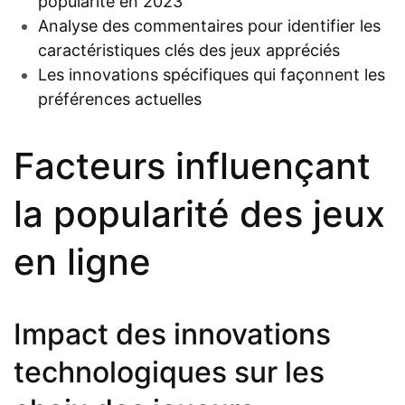
popularité en 2023
Analyse des commentaires pour identifier les
caractéristiques clés des jeux appréciés
Les innovations spécifiques qui façonnent les
préférences actuelles
Facteurs influençant
la popularité des jeux
en ligne
Impact des innovations
technologiques sur les