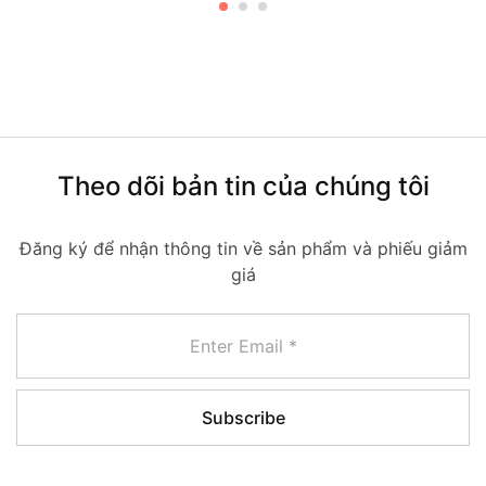
Theo dõi bản tin của chúng tôi
Đăng ký để nhận thông tin về sản phẩm và phiếu giảm
giá