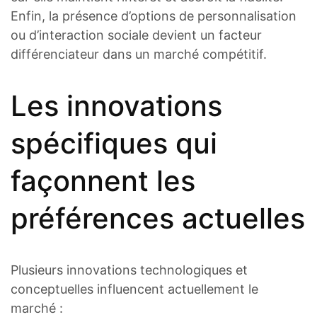
Enfin, la présence d’options de personnalisation
ou d’interaction sociale devient un facteur
différenciateur dans un marché compétitif.
Les innovations
spécifiques qui
façonnent les
préférences actuelles
Plusieurs innovations technologiques et
conceptuelles influencent actuellement le
marché :