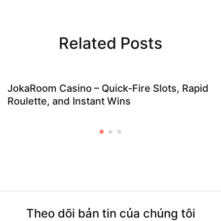
Related Posts
JokaRoom Casino – Quick‑Fire Slots, Rapid
Roulette, and Instant Wins
Theo dõi bản tin của chúng tôi