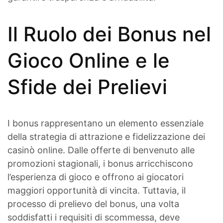
Il Ruolo dei Bonus nel
Gioco Online e le
Sfide dei Prelievi
I bonus rappresentano un elemento essenziale
della strategia di attrazione e fidelizzazione dei
casinò online. Dalle offerte di benvenuto alle
promozioni stagionali, i bonus arricchiscono
l’esperienza di gioco e offrono ai giocatori
maggiori opportunità di vincita. Tuttavia, il
processo di prelievo del bonus, una volta
soddisfatti i requisiti di scommessa, deve