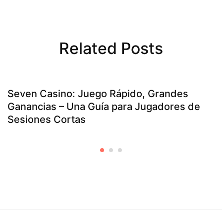
Related Posts
Seven Casino: Juego Rápido, Grandes
Ganancias – Una Guía para Jugadores de
Sesiones Cortas