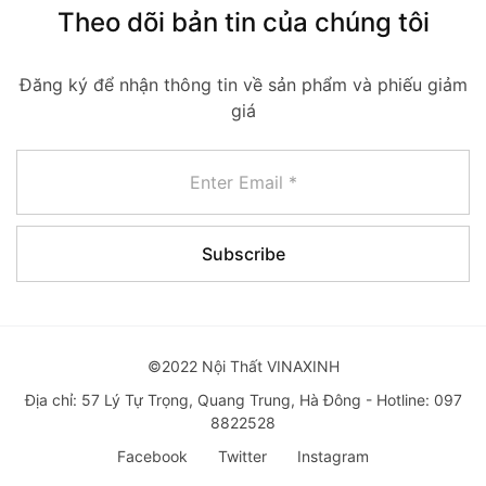
Theo dõi bản tin của chúng tôi
Đăng ký để nhận thông tin về sản phẩm và phiếu giảm
giá
©2022 Nội Thất VINAXINH
Địa chỉ: 57 Lý Tự Trọng, Quang Trung, Hà Đông - Hotline: 097
8822528
Facebook
Twitter
Instagram