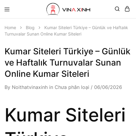
Home
Blog
Kumar Siteleri Türkiye – Günlük ve Haftalık
Turnuvalar Sunan Online Kumar Siteleri
Kumar Siteleri Türkiye – Günlük
ve Haftalık Turnuvalar Sunan
Online Kumar Siteleri
By
Noithatvinaxinh
in
Chưa phân loại
06/06/2026
Kumar Siteleri