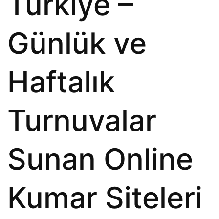
Türkiye –
Günlük ve
Haftalık
Turnuvalar
Sunan Online
Kumar Siteleri