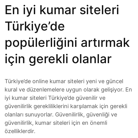
En iyi kumar siteleri
Türkiye’de
popülerliğini artırmak
için gerekli olanlar
Türkiye’de online kumar siteleri yeni ve güncel
kural ve düzenlemelere uygun olarak gelişiyor. En
iyi kumar siteleri Türkiye’de güvenilir ve
güvenilirlik gerekliliklerini karşılamak için gerekli
olanları sunuyorlar. Güvenilirlik, güvenliği ve
güvenilirlik, kumar siteleri için en önemli
özelliklerdir.