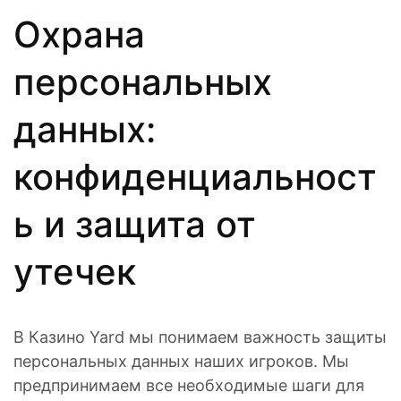
Охрана
персональных
данных:
конфиденциальност
ь и защита от
утечек
В Казино Yard мы понимаем важность защиты
персональных данных наших игроков. Мы
предпринимаем все необходимые шаги для