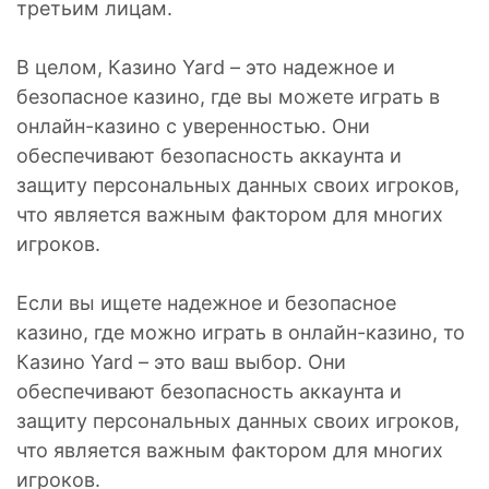
третьим лицам.
В целом, Казино Yard – это надежное и
безопасное казино, где вы можете играть в
онлайн-казино с уверенностью. Они
обеспечивают безопасность аккаунта и
защиту персональных данных своих игроков,
что является важным фактором для многих
игроков.
Если вы ищете надежное и безопасное
казино, где можно играть в онлайн-казино, то
Казино Yard – это ваш выбор. Они
обеспечивают безопасность аккаунта и
защиту персональных данных своих игроков,
что является важным фактором для многих
игроков.