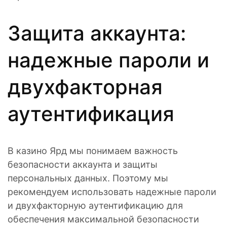
Защита аккаунта:
надежные пароли и
двухфакторная
аутентификация
В казино Ярд мы понимаем важность
безопасности аккаунта и защиты
персональных данных. Поэтому мы
рекомендуем использовать надежные пароли
и двухфакторную аутентификацию для
обеспечения максимальной безопасности