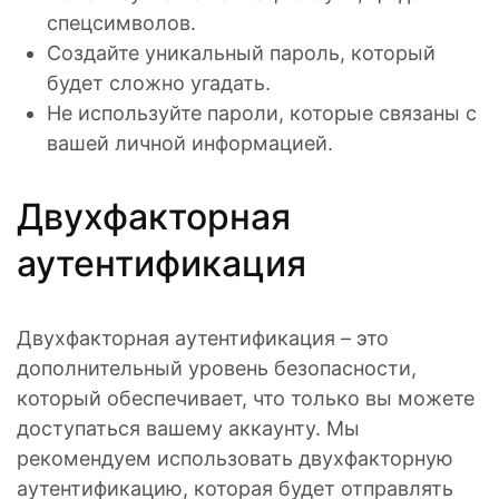
спецсимволов.
Создайте уникальный пароль, который
будет сложно угадать.
Не используйте пароли, которые связаны с
вашей личной информацией.
Двухфакторная
аутентификация
Двухфакторная аутентификация – это
дополнительный уровень безопасности,
который обеспечивает, что только вы можете
доступаться вашему аккаунту. Мы
рекомендуем использовать двухфакторную
аутентификацию, которая будет отправлять