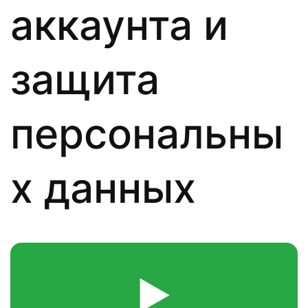
аккаунта и
защита
персональны
х данных
▶️