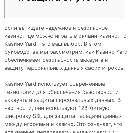
Если вы ищете надежное и безопасное
казино, где можно играть в онлайн-казино, то
Казино Yard – это ваш выбор. В этом
руководстве мы рассмотрим, как Казино Yard
обеспечивает безопасность аккаунта и
защиту персональных данных своих игроков.
Казино Yard использует современные
технологии для обеспечения безопасности
аккаунта и защиты персональных данных. В
частности, они используют 128-битную
шифровку SSL для защиты передачи данных
между игроками и казино. Это означает, что
все данные, передаваемые между вами и