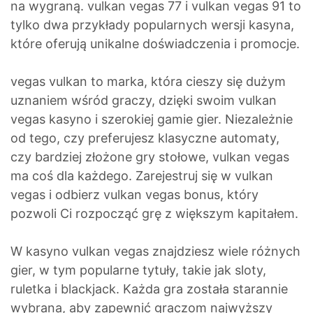
na wygraną. vulkan vegas 77 i vulkan vegas 91 to
tylko dwa przykłady popularnych wersji kasyna,
które oferują unikalne doświadczenia i promocje.
vegas vulkan to marka, która cieszy się dużym
uznaniem wśród graczy, dzięki swoim vulkan
vegas kasyno i szerokiej gamie gier. Niezależnie
od tego, czy preferujesz klasyczne automaty,
czy bardziej złożone gry stołowe, vulkan vegas
ma coś dla każdego. Zarejestruj się w vulkan
vegas i odbierz vulkan vegas bonus, który
pozwoli Ci rozpocząć grę z większym kapitałem.
W kasyno vulkan vegas znajdziesz wiele różnych
gier, w tym popularne tytuły, takie jak sloty,
ruletka i blackjack. Każda gra została starannie
wybrana, aby zapewnić graczom najwyższy