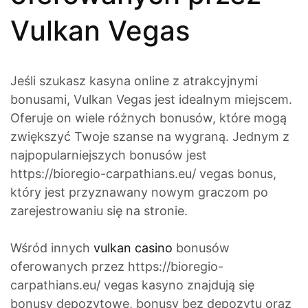
Vulkan Vegas
Jeśli szukasz kasyna online z atrakcyjnymi
bonusami, Vulkan Vegas jest idealnym miejscem.
Oferuje on wiele różnych bonusów, które mogą
zwiększyć Twoje szanse na wygraną. Jednym z
najpopularniejszych bonusów jest
https://bioregio-carpathians.eu/ vegas bonus,
który jest przyznawany nowym graczom po
zarejestrowaniu się na stronie.
Wśród innych
vulkan casino
bonusów
oferowanych przez https://bioregio-
carpathians.eu/ vegas kasyno znajdują się
bonusy depozytowe, bonusy bez depozytu oraz