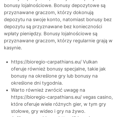
bonusy lojalnościowe. Bonusy depozytowe są
przyznawane graczom, którzy dokonują
depozytu na swoje konto, natomiast bonusy bez
depozytu są przyznawane bez konieczności
wpłaty pieniędzy. Bonusy lojalnościowe są
przyznawane graczom, którzy regularnie grają w
kasynie.
https://bioregio-carpathians.eu/ Vulkan
oferuje również bonusy specjalne, takie jak
bonusy na określone gry lub bonusy na
określone dni tygodnia.
Warto również zwrócić uwagę na
https://bioregio-carpathians.eu/ vegas casino,
które oferuje wiele różnych gier, w tym gry
stołowe, gry wideo i gry na żywo.