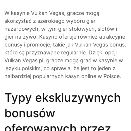
W kasynie Vulkan Vegas, gracze mogą
skorzystać z szerokiego wyboru gier
hazardowych, w tym gier stołowych, slotów i
gier na żywo. Kasyno oferuje również atrakcyjne
bonusy i promocje, takie jak Vulkan Vegas bonus,
które są przyznawane regularnie. Dzięki opcji
Vulkan Vegas pl, gracze mogą grać w kasynie w
języku polskim, co sprawia, że jest to jeden z
najbardziej popularnych kasyn online w Polsce.
Typy ekskluzywnych
bonusów
oferowanych przez