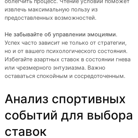
облегчить процесс. Чтение условий поможет
извлечь максимальную пользу из
предоставленных возможностей.
Не забывайте об управлении эмоциями
.
Успех часто зависит не только от стратегии,
но и от вашего психологического состояния.
Избегайте азартных ставок в состоянии гнева
или чрезмерного энтузиазма. Важно
оставаться спокойным и сосредоточенным.
Анализ спортивных
событий для выбора
ставок