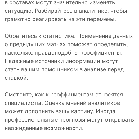
в составах могут значительно изменять
ситуацию. Разбирайтесь в аналитике, чтобы
грамотно реагировать на эти перемены.
Обратитесь к статистике. Применение данных
о предыдущих матчах поможет определить,
насколько правдоподобны коэффициенты.
Надежные источники информации могут
стать вашим помощником в анализе перед
ставкой.
Смотрите, как к коэффициентам относятся
специалисты. Оценка мнений аналитиков
может дополнить вашу картину. Иногда
профессиональные прогнозы могут открывать
неожиданные возможности.