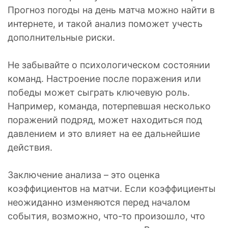
Прогноз погоды на день матча можно найти в
интернете, и такой анализ поможет учесть
дополнительные риски.
Не забывайте о психологическом состоянии
команд. Настроение после поражения или
победы может сыграть ключевую роль.
Например, команда, потерпевшая несколько
поражений подряд, может находиться под
давлением и это влияет на ее дальнейшие
действия.
Заключение анализа – это оценка
коэффициентов на матчи. Если коэффициенты
неожиданно изменяются перед началом
события, возможно, что-то произошло, что