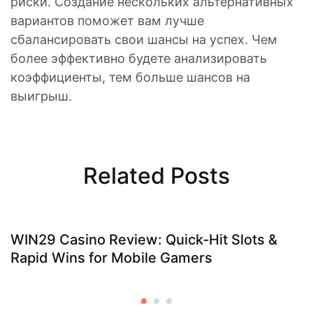
риски. Создание нескольких альтернативных
вариантов поможет вам лучше
сбалансировать свои шансы на успех. Чем
более эффективно будете анализировать
коэффициенты, тем больше шансов на
выигрыш.
Related Posts
WIN29 Casino Review: Quick‑Hit Slots &
Rapid Wins for Mobile Gamers