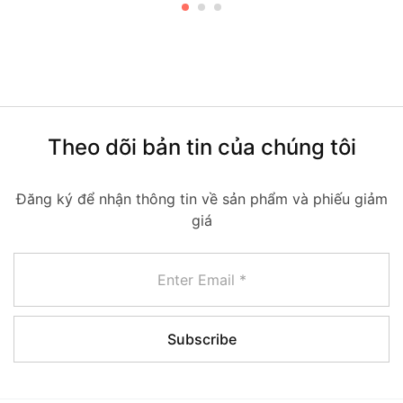
Theo dõi bản tin của chúng tôi
Đăng ký để nhận thông tin về sản phẩm và phiếu giảm
giá