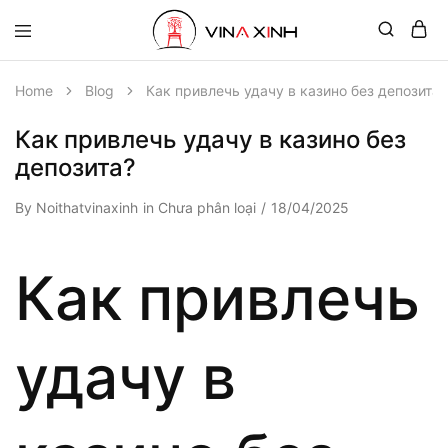
Home
Blog
Как привлечь удачу в казино без депозита?
Как привлечь удачу в казино без
депозита?
By
Noithatvinaxinh
in
Chưa phân loại
18/04/2025
Как привлечь
удачу в