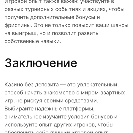
Игровой опыт также важен: участвуйте в
разных турнирных событиях и акциях, чтобы
получить дополнительные бонусы и
фриспины. Это не только повысит ваши шансы
на выигрыш, но и позволит развить
собственные навыки.
Заключение
Казино без депозита — это увлекательный
способ начать знакомство с миром азартных
игр, не рискуя своими средствами.
Выбирайте надежные платформы,
внимательное изучайте условия бонусов и
используйте опыт других игроков, чтобы
обеспечить себе лучший игровой опыт.