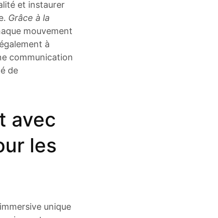
ité et instaurer
e.
Grâce à la
 chaque mouvement
t également à
t une communication
té de
t avec
ur les
 immersive unique