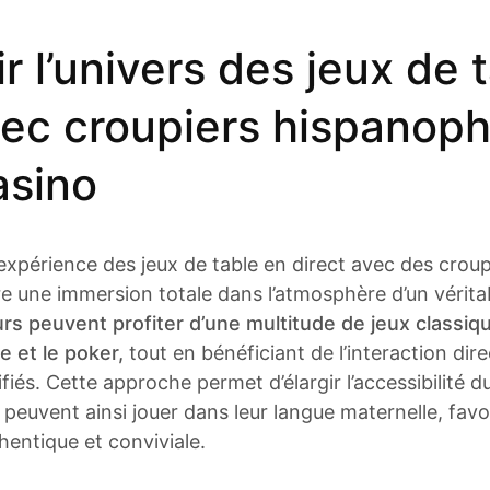
r l’univers des jeux de 
vec croupiers hispanop
asino
’expérience des jeux de table en direct avec des croup
 une immersion totale dans l’atmosphère d’un vérita
rs peuvent profiter d’une multitude de jeux classiqu
te et le poker,
tout en bénéficiant de l’interaction dir
fiés. Cette approche permet d’élargir l’accessibilité 
peuvent ainsi jouer dans leur langue maternelle, favo
hentique et conviviale.