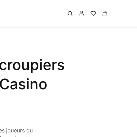
 croupiers
 Casino
es joueurs du