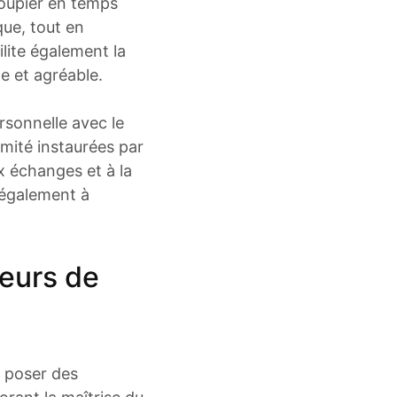
croupier en temps
que, tout en
lite également la
e et agréable.
rsonnelle avec le
ximité instaurées par
 échanges et à la
 également à
teurs de
 poser des