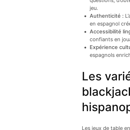
questions, d’obt
jeu.
Authenticité :
L’
en espagnol crée
Accessibilité lin
confiants en jou
Expérience cultu
espagnols enrichi
Les vari
blackjac
hispano
Les jeux de table e