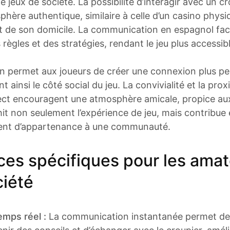
 jeux de société. La possibilité d’interagir avec un 
phère authentique, similaire à celle d’un casino physi
t de son domicile. La communication en espagnol faci
ègles et des stratégies, rendant le jeu plus accessibl
on permet aux joueurs de créer une connexion plus pe
 ainsi le côté social du jeu. La convivialité et la pro
rect encouragent une atmosphère amicale, propice aux
hit non seulement l’expérience de jeu, mais contribue
ment d’appartenance à une communauté.
ces spécifiques pour les ama
ciété
emps réel :
La communication instantanée permet de