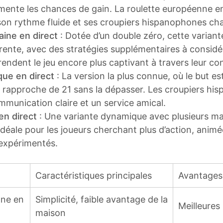
mente les chances de gain. La roulette européenne en
son rythme fluide et ses croupiers hispanophones cha
aine en direct
: Dotée d’un double zéro, cette variant
rente, avec des stratégies supplémentaires à considé
ndent le jeu encore plus captivant à travers leur conv
que en direct
: La version la plus connue, où le but es
e rapproche de 21 sans la dépasser. Les croupiers h
munication claire et un service amical.
en direct
: Une variante dynamique avec plusieurs ma
déale pour les joueurs cherchant plus d’action, animé
expérimentés.
Caractéristiques principales
Avantages
nne en
Simplicité, faible avantage de la
Meilleures 
maison