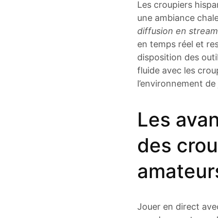
Les croupiers hispa
une ambiance chale
diffusion en stream
en temps réel et res
disposition des out
fluide avec les crou
l’environnement de 
Les avan
des crou
amateurs
Jouer en direct av