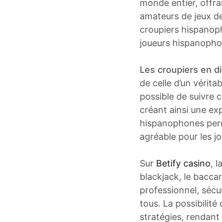
monde entier, offr
amateurs de jeux de
croupiers hispanoph
joueurs hispanopho
Les croupiers en di
de celle d’un vérita
possible de suivre 
créant ainsi une ex
hispanophones perm
agréable pour les j
Sur
Betify casino
, 
blackjack, le bacca
professionnel, sécu
tous. La possibilité
stratégies, rendant