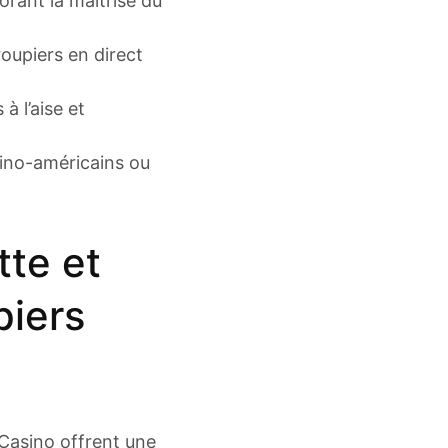
orant la maîtrise du
oupiers en direct
à l’aise et
atino-américains ou
tte et
piers
 Casino offrent une