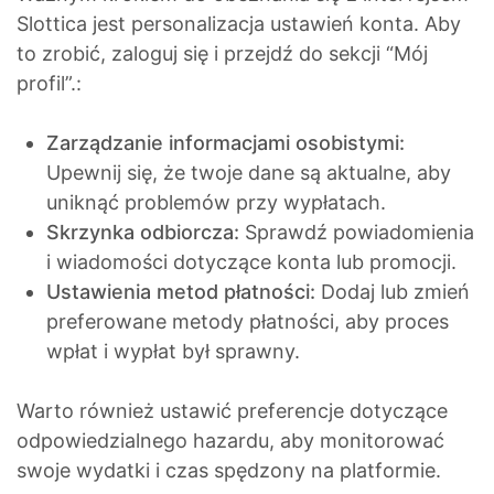
Slottica jest personalizacja ustawień konta. Aby
to zrobić, zaloguj się i przejdź do sekcji “Mój
profil”.:
Zarządzanie informacjami osobistymi:
Upewnij się, że twoje dane są aktualne, aby
uniknąć problemów przy wypłatach.
Skrzynka odbiorcza:
Sprawdź powiadomienia
i wiadomości dotyczące konta lub promocji.
Ustawienia metod płatności:
Dodaj lub zmień
preferowane metody płatności, aby proces
wpłat i wypłat był sprawny.
Warto również ustawić preferencje dotyczące
odpowiedzialnego hazardu, aby monitorować
swoje wydatki i czas spędzony na platformie.