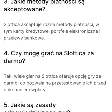
3. Jakie metody płatności są
akceptowane?
Slottica akceptuje różne metody płatności, w
tym karty kredytowe, portfele elektroniczne i
przelewy bankowe.
4. Czy mogę grać na Slottica za
darmo?
Tak, wiele gier na Slottica oferuje opcję gry za
darmo, co pozwala na przetestowanie ich przed
dokonaniem wpłaty.
5. Jakie są zasady