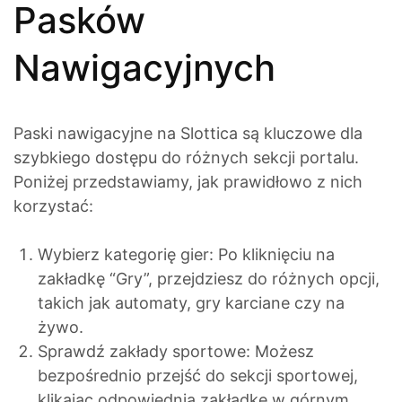
Pasków
Nawigacyjnych
Paski nawigacyjne na Slottica są kluczowe dla
szybkiego dostępu do różnych sekcji portalu.
Poniżej przedstawiamy, jak prawidłowo z nich
korzystać:
Wybierz kategorię gier: Po kliknięciu na
zakładkę “Gry”, przejdziesz do różnych opcji,
takich jak automaty, gry karciane czy na
żywo.
Sprawdź zakłady sportowe: Możesz
bezpośrednio przejść do sekcji sportowej,
klikając odpowiednią zakładkę w górnym