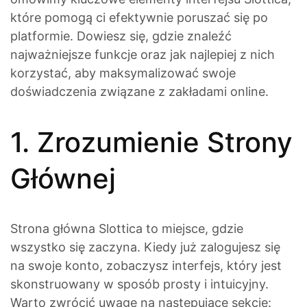
które pomogą ci efektywnie poruszać się po
platformie. Dowiesz się, gdzie znaleźć
najważniejsze funkcje oraz jak najlepiej z nich
korzystać, aby maksymalizować swoje
doświadczenia związane z zakładami online.
1. Zrozumienie Strony
Głównej
Strona główna Slottica to miejsce, gdzie
wszystko się zaczyna. Kiedy już zalogujesz się
na swoje konto, zobaczysz interfejs, który jest
skonstruowany w sposób prosty i intuicyjny.
Warto zwrócić uwagę na następujące sekcje: