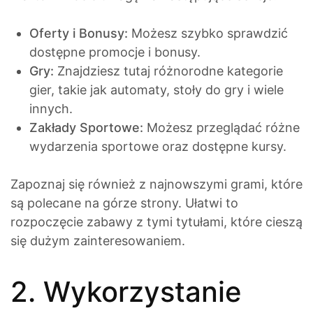
Oferty i Bonusy:
Możesz szybko sprawdzić
dostępne promocje i bonusy.
Gry:
Znajdziesz tutaj różnorodne kategorie
gier, takie jak automaty, stoły do gry i wiele
innych.
Zakłady Sportowe:
Możesz przeglądać różne
wydarzenia sportowe oraz dostępne kursy.
Zapoznaj się również z najnowszymi grami, które
są polecane na górze strony. Ułatwi to
rozpoczęcie zabawy z tymi tytułami, które cieszą
się dużym zainteresowaniem.
2. Wykorzystanie