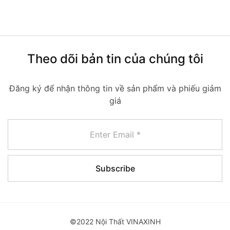
Theo dõi bản tin của chúng tôi
Đăng ký để nhận thông tin về sản phẩm và phiếu giảm
giá
©2022 Nội Thất VINAXINH