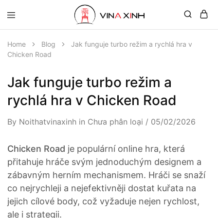
Home
Blog
Jak funguje turbo režim a rychlá hra v
Chicken Road
Jak funguje turbo režim a
rychlá hra v Chicken Road
By
Noithatvinaxinh
in
Chưa phân loại
05/02/2026
Chicken Road
je populární online hra, která
přitahuje hráče svým jednoduchým designem a
zábavným herním mechanismem. Hráči se snaží
co nejrychleji a nejefektivněji dostat kuřata na
jejich cílové body, což vyžaduje nejen rychlost,
ale i strategii.