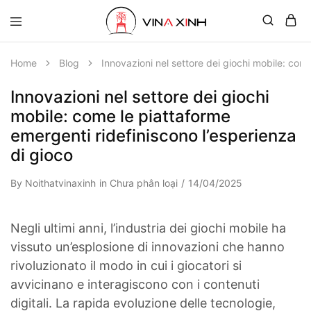
Home
Blog
Innovazioni nel settore dei giochi mobile: com
Innovazioni nel settore dei giochi
mobile: come le piattaforme
emergenti ridefiniscono l’esperienza
di gioco
By
Noithatvinaxinh
in
Chưa phân loại
14/04/2025
Negli ultimi anni, l’industria dei giochi mobile ha
vissuto un’esplosione di innovazioni che hanno
rivoluzionato il modo in cui i giocatori si
avvicinano e interagiscono con i contenuti
digitali. La rapida evoluzione delle tecnologie,