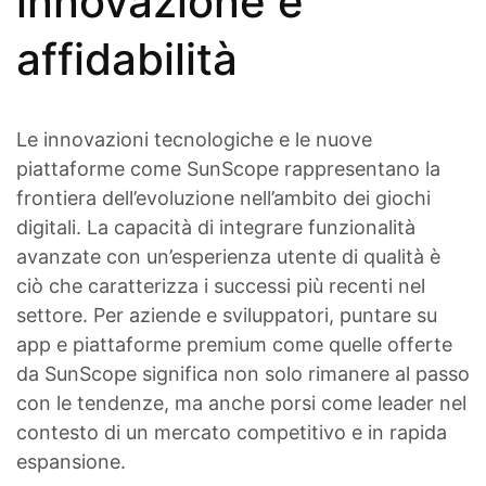
innovazione e
affidabilità
Le innovazioni tecnologiche e le nuove
piattaforme come SunScope rappresentano la
frontiera dell’evoluzione nell’ambito dei giochi
digitali. La capacità di integrare funzionalità
avanzate con un’esperienza utente di qualità è
ciò che caratterizza i successi più recenti nel
settore. Per aziende e sviluppatori, puntare su
app e piattaforme premium come quelle offerte
da SunScope significa non solo rimanere al passo
con le tendenze, ma anche porsi come leader nel
contesto di un mercato competitivo e in rapida
espansione.