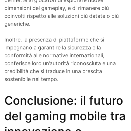
permette ai giocatori di esplorare nuove
dimensioni del gameplay, e di rimanere più
coinvolti rispetto alle soluzioni più datate o più
generiche.
Inoltre, la presenza di piattaforme che si
impegnano a garantire la sicurezza e la
conformità alle normative internazionali,
conferisce loro un’autorità riconosciuta e una
credibilità che si traduce in una crescita
sostenibile nel tempo.
Conclusione: il futuro
del gaming mobile tra