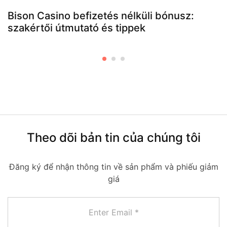
Bison Casino befizetés nélküli bónusz:
szakértői útmutató és tippek
Theo dõi bản tin của chúng tôi
Đăng ký để nhận thông tin về sản phẩm và phiếu giảm
giá