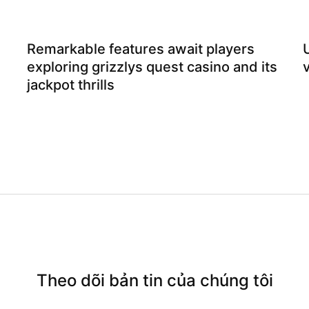
Remarkable features await players
exploring grizzlys quest casino and its
jackpot thrills
Theo dõi bản tin của chúng tôi