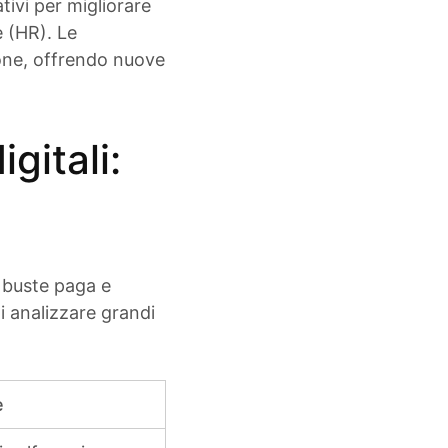
ivi per migliorare
e (HR). Le
ione, offrendo nuove
gitali:
e buste paga e
i analizzare grandi
e