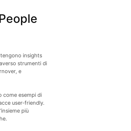
i People
ottengono insights
raverso strumenti di
urnover, e
o come esempi di
acce user-friendly.
’insieme più
he.