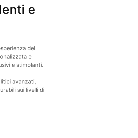
enti e
esperienza del
onalizzata e
ivi e stimolanti.
itici avanzati,
ili sui livelli di