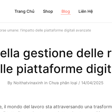
Trang Chủ
Shop
Blog
Liên Hệ
orse umane: l’impatto delle piattaforme digitali avanzate
ella gestione delle 
lle piattaforme digi
By
Noithatvinaxinh
in
Chưa phân loại
14/04/2025
e, il mondo del lavoro sta attraversando una trasform