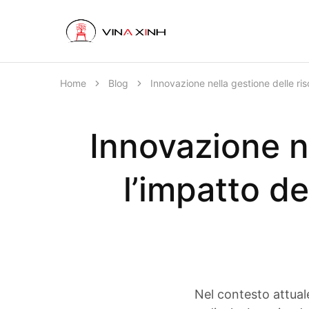
VINAXINH
Nội
Thất
VINAXINH
Home
Blog
Innovazione nella gestione delle ris
Innovazione n
l’impatto de
Nel contesto attual