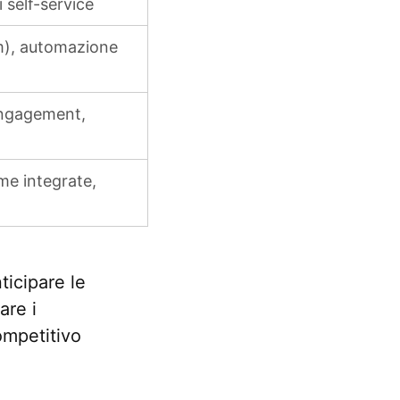
self-service
m), automazione
 engagement,
me integrate,
ticipare le
are i
ompetitivo