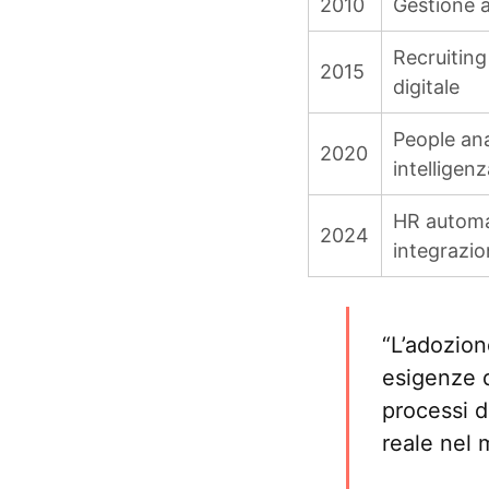
2010
Gestione 
Recruitin
2015
digitale
People ana
2020
intelligenz
HR automa
2024
integrazi
“L’adozion
esigenze d
processi d
reale nel 