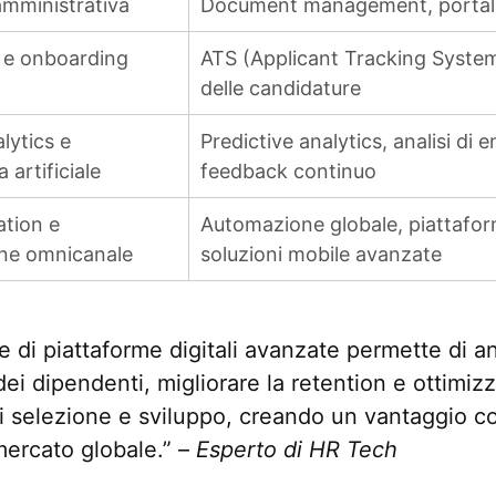
amministrativa
Document management, portali 
g e onboarding
ATS (Applicant Tracking Syste
delle candidature
lytics e
Predictive analytics, analisi di
a artificiale
feedback continuo
tion e
Automazione globale, piattafor
one omnicanale
soluzioni mobile avanzate
e di piattaforme digitali avanzate permette di an
ei dipendenti, migliorare la retention e ottimizz
i selezione e sviluppo, creando un vantaggio c
mercato globale.” –
Esperto di HR Tech