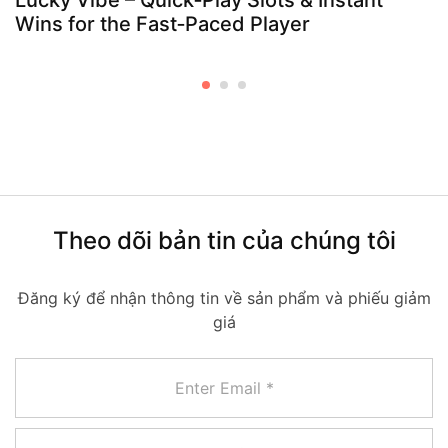
Lucky Vibe – Quick‑Play Slots & Instant
Wins for the Fast‑Paced Player
Theo dõi bản tin của chúng tôi
Đăng ký để nhận thông tin về sản phẩm và phiếu giảm
giá