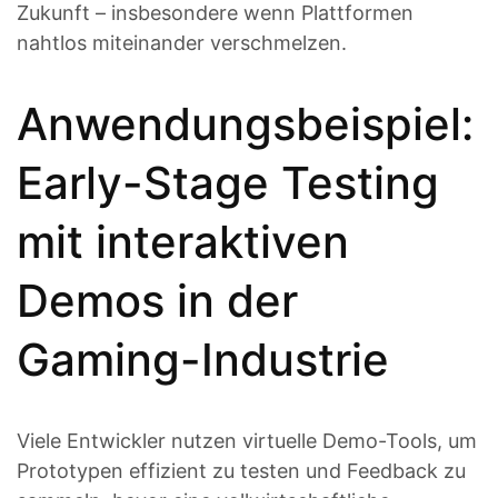
Zukunft – insbesondere wenn Plattformen
nahtlos miteinander verschmelzen.
Anwendungsbeispiel:
Early-Stage Testing
mit interaktiven
Demos in der
Gaming-Industrie
Viele Entwickler nutzen virtuelle Demo-Tools, um
Prototypen effizient zu testen und Feedback zu