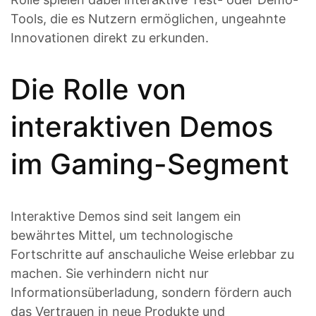
Tools, die es Nutzern ermöglichen, ungeahnte
Innovationen direkt zu erkunden.
Die Rolle von
interaktiven Demos
im Gaming-Segment
Interaktive Demos sind seit langem ein
bewährtes Mittel, um technologische
Fortschritte auf anschauliche Weise erlebbar zu
machen. Sie verhindern nicht nur
Informationsüberladung, sondern fördern auch
das Vertrauen in neue Produkte und