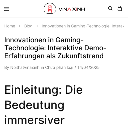
Home
Blog
Innovationen in Gaming-Technologie: Interakt
Innovationen in Gaming-
Technologie: Interaktive Demo-
Erfahrungen als Zukunftstrend
By
Noithatvinaxinh
in
Chưa phân loại
14/04/2025
Einleitung: Die
Bedeutung
immersiver