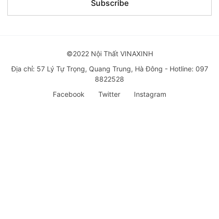
©2022 Nội Thất VINAXINH
Địa chỉ: 57 Lý Tự Trọng, Quang Trung, Hà Đông - Hotline: 097
8822528
Facebook
Twitter
Instagram