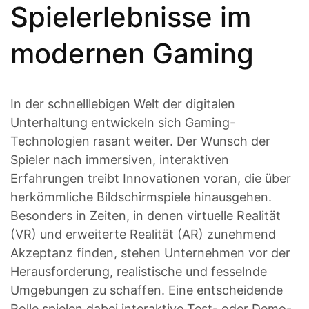
Spielerlebnisse im
modernen Gaming
In der schnelllebigen Welt der digitalen
Unterhaltung entwickeln sich Gaming-
Technologien rasant weiter. Der Wunsch der
Spieler nach immersiven, interaktiven
Erfahrungen treibt Innovationen voran, die über
herkömmliche Bildschirmspiele hinausgehen.
Besonders in Zeiten, in denen virtuelle Realität
(VR) und erweiterte Realität (AR) zunehmend
Akzeptanz finden, stehen Unternehmen vor der
Herausforderung, realistische und fesselnde
Umgebungen zu schaffen. Eine entscheidende
Rolle spielen dabei interaktive Test- oder Demo-