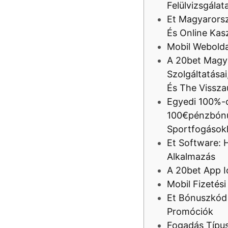
Felülvizsgálat
Et Magyarors
És Online Kas
Mobil Webolda
A 20bet Magy
Szolgáltatásai
És The Vissza
Egyedi 100%-
100€pénzbónu
Sportfogások
Et Software: 
Alkalmazás
A 20bet App I
Mobil Fizetés
Et Bónuszkód
Promóciók
Fogadás Típus