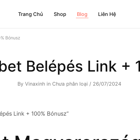
Trang Chủ
Shop
Blog
Liên Hệ
00% Bónusz
0bet Belépés Link +
By
Vinaxinh
in
Chưa phân loại
26/07/2024
lépés Link + 100% Bónusz”