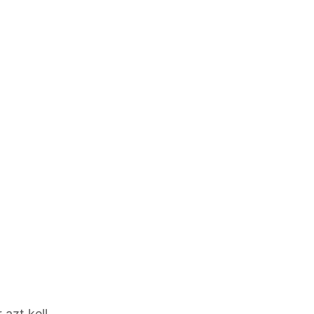
 azt kell