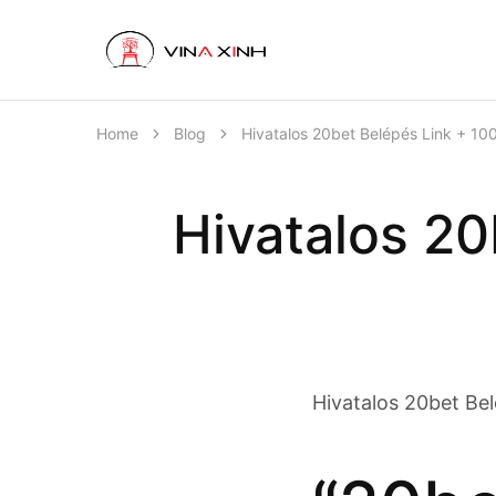
VINAXINH
Nội
Thất
VINAXINH
Home
Blog
Hivatalos 20bet Belépés Link + 1
Hivatalos 2
Hivatalos 20bet Be