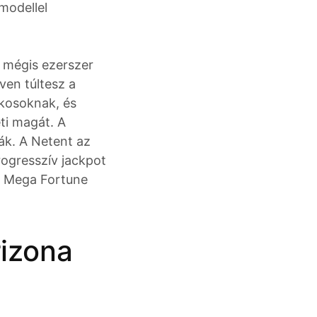
modellel
y mégis ezerszer
őven túltesz a
ékosoknak, és
ti magát. A
ják. A Netent az
rogresszív jackpot
w Mega Fortune
rizona