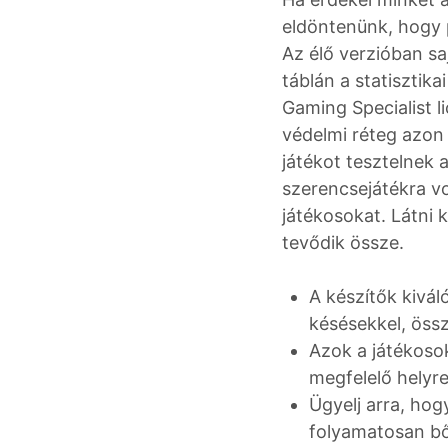
eldöntenünk, hogy 
Az élő verzióban s
táblán a statisztik
Gaming Specialist l
védelmi réteg azon 
játékot tesztelnek 
szerencsejátékra vo
játékosokat. Látni 
tevődik össze.
A készítők kivá
késésekkel, öss
Azok a játékosok
megfelelő helyre
Ügyelj arra, hog
folyamatosan bő