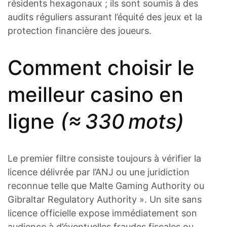
résidents hexagonaux ; ils sont soumis à des
audits réguliers assurant l’équité des jeux et la
protection financière des joueurs.
Comment choisir le
meilleur casino en
ligne
(≈ 330 mots)
Le premier filtre consiste toujours à vérifier la
licence délivrée par l’ANJ ou une juridiction
reconnue telle que Malte Gaming Authority ou
Gibraltar Regulatory Authority ». Un site sans
licence officielle expose immédiatement son
audience à d’éventuelles fraudes fiscales ou