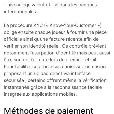
– niveau équivalent utilisé dans les banques
internationales.
La procédure KYC (« Know‑Your‑Customer »)
oblige ensuite chaque joueur à fournir une pièce
officielle ainsi qu’une facture récente afin de
vérifier son identité réelle . Ce contrôle prévient
notamment l’usurpation d’identité mais peut aussi
être source d’attente lors du premier retrait.
Pour faciliter ce processus choisissez un casino
proposant un upload direct via interface
sécurisée ; certains offrent même la vérification
instantanée grâce à la reconnaissance faciale
intégrée aux applications mobiles.
Méthodes de paiement