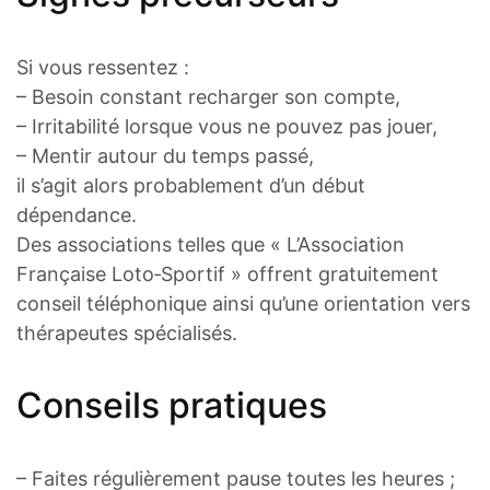
Si vous ressentez :
– Besoin constant recharger son compte,
– Irritabilité lorsque vous ne pouvez pas jouer,
– Mentir autour du temps passé,
il s’agit alors probablement d’un début
dépendance.
Des associations telles que « L’Association
Française Loto‑Sportif » offrent gratuitement
conseil téléphonique ainsi qu’une orientation vers
thérapeutes spécialisés.
Conseils pratiques
– Faites régulièrement pause toutes les heures ;