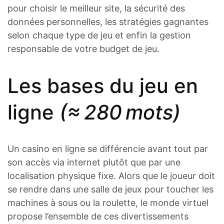
pour choisir le meilleur site, la sécurité des
données personnelles, les stratégies gagnantes
selon chaque type de jeu et enfin la gestion
responsable de votre budget de jeu.
Les bases du jeu en
ligne
(≈ 280 mots)
Un casino en ligne se différencie avant tout par
son accès via internet plutôt que par une
localisation physique fixe. Alors que le joueur doit
se rendre dans une salle de jeux pour toucher les
machines à sous ou la roulette, le monde virtuel
propose l’ensemble de ces divertissements