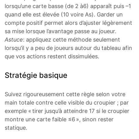
lorsqu’une carte basse (de 2 à6) apparaît puis –1
quand elle est élevée (10 voire As). Garder un
compte positif permet alors d’ajuster légèrement
sa mise lorsque l’avantage passe au joueur.
Astuce
: appliquez cette méthode seulement
lorsqu’il y a peu de joueurs autour du tableau afin
que vos actions restent dissimulées.
Stratégie basique
Suivez rigoureusement cette règle selon votre
main totale contre celle visible du croupier ; par
exemple « tirer jusqu’à atteindre 17 si le croupier
montre une carte faible ≤6 », sinon rester
statique.