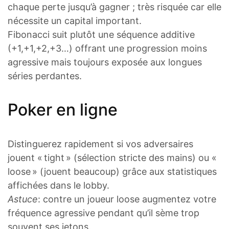
chaque perte jusqu’à gagner ; très risquée car elle
nécessite un capital important.
Fibonacci suit plutôt une séquence additive
(+1,+1,+2,+3…) offrant une progression moins
agressive mais toujours exposée aux longues
séries perdantes.
Poker en ligne
Distinguerez rapidement si vos adversaires
jouent « tight » (sélection stricte des mains) ou «
loose » (jouent beaucoup) grâce aux statistiques
affichées dans le lobby.
Astuce
: contre un joueur loose augmentez votre
fréquence agressive pendant qu’il sème trop
souvent ses jetons.