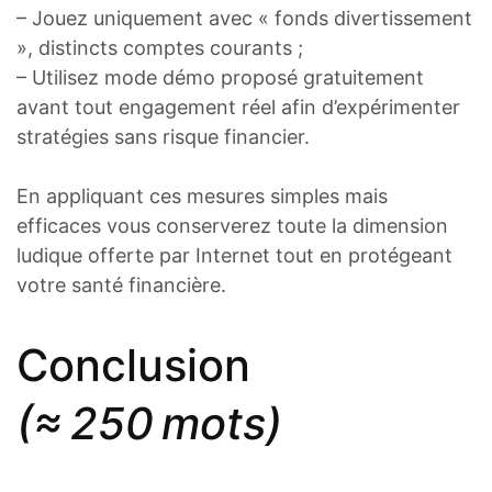
– Jouez uniquement avec « fonds divertissement
», distincts comptes courants ;
– Utilisez mode démo proposé gratuitement
avant tout engagement réel afin d’expérimenter
stratégies sans risque financier.
En appliquant ces mesures simples mais
efficaces vous conserverez toute la dimension
ludique offerte par Internet tout en protégeant
votre santé financière.
Conclusion
(≈ 250 mots)