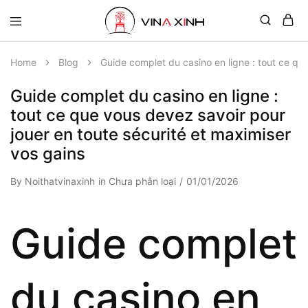
Home
Blog
Guide complet du casino en ligne : tout ce qu
Guide complet du casino en ligne :
tout ce que vous devez savoir pour
jouer en toute sécurité et maximiser
vos gains
By
Noithatvinaxinh
in
Chưa phân loại
01/01/2026
Guide complet
du casino en