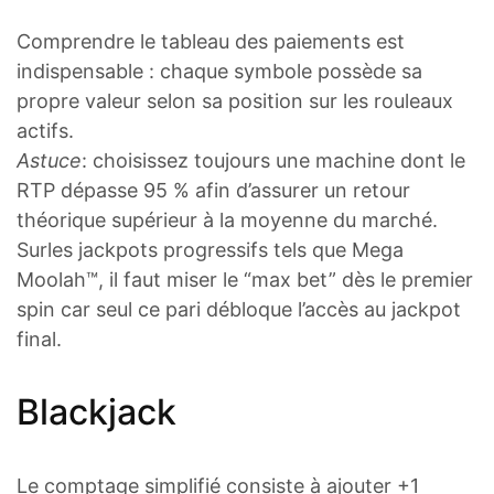
Comprendre le tableau des paiements est
indispensable : chaque symbole possède sa
propre valeur selon sa position sur les rouleaux
actifs.
Astuce
: choisissez toujours une machine dont le
RTP dépasse 95 % afin d’assurer un retour
théorique supérieur à la moyenne du marché.
Surles jackpots progressifs tels que Mega
Moolah™, il faut miser le “max bet” dès le premier
spin car seul ce pari débloque l’accès au jackpot
final.
Blackjack
Le comptage simplifié consiste à ajouter +1