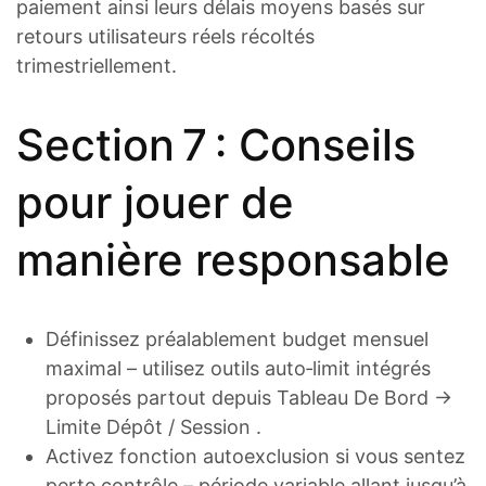
paiement ainsi leurs délais moyens basés sur
retours utilisateurs réels récoltés
trimestriellement.
Section 7 : Conseils
pour jouer de
manière responsable
Définissez préalablement budget mensuel
maximal ­– utilisez outils auto‑limit intégrés
proposés partout depuis Tableau De Bord →
Limite Dépôt / Session .
Activez fonction auto­exclusion si vous sentez
perte contrôle ­– période variable allant jusqu’à