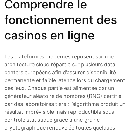
Comprendre le
fonctionnement des
casinos en ligne
Les plateformes modernes reposent sur une
architecture cloud répartie sur plusieurs data
centers européens afin d’assurer disponibilité
permanente et faible latence lors du chargement
des jeux. Chaque partie est alimentée par un
générateur aléatoire de nombres (RNG) certifié
par des laboratoires tiers ; l’algorithme produit un
résultat imprévisible mais reproductible sous
contrôle statistique grâce à une graine
cryptographique renouvelée toutes quelques