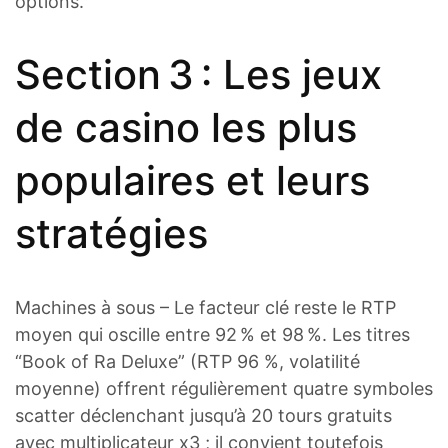
options.
Section 3 : Les jeux
de casino les plus
populaires et leurs
stratégies
Machines à sous – Le facteur clé reste le RTP
moyen qui oscille entre 92 % et 98 %. Les titres
“Book of Ra Deluxe” (RTP 96 %, volatilité
moyenne) offrent régulièrement quatre symboles
scatter déclenchant jusqu’à 20 tours gratuits
avec multiplicateur x3 ; il convient toutefois