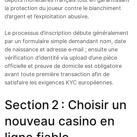
la protection du joueur contre le blanchiment
d’argent et l’exploitation abusive.
Le processus d’inscription débute généralement
par un formulaire simple demandant nom, date
de naissance et adresse e‑mail ; ensuite une
vérification d’identité via upload d’une pièce
officielle et preuve de domicile est obligatoire
avant toute première transaction afin de
satisfaire les exigences KYC européennes.
Section 2 : Choisir un
nouveau casino en