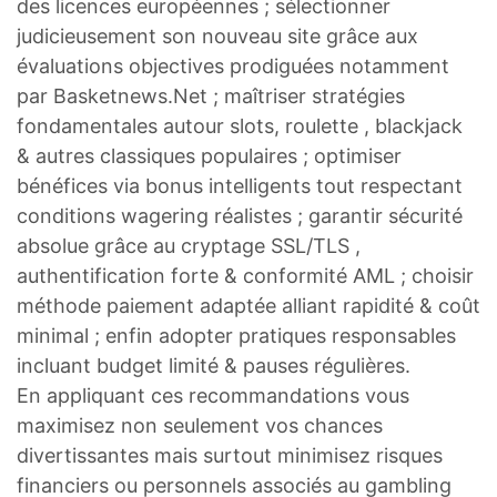
des licences européennes ; sélectionner
judicieusement son nouveau site grâce aux
évaluations objectives prodiguées notamment
par Basketnews.Net ; maîtriser stratégies
fondamentales autour slots, roulette , blackjack
& autres classiques populaires ; optimiser
bénéfices via bonus intelligents tout respectant
conditions wagering réalistes ; garantir sécurité
absolue grâce au cryptage SSL/TLS ,
authentification forte & conformité AML ; choisir
méthode paiement adaptée alliant rapidité & coût
minimal ; enfin adopter pratiques responsables
incluant budget limité & pauses régulières.
En appliquant ces recommandations vous
maximisez non seulement vos chances
divertissantes mais surtout minimisez risques
financiers ou personnels associés au gambling