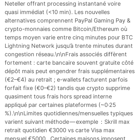
Neteller offrant processing instantané voire
quasi immédiat (<10 min). Les nouvelles
alternatives comprennent PayPal Gaming Pay &
crypto-monnaies comme Bitcoin/Ethereum où
temps moyen varie entre cinq minutes pour BTC
Lightning Network jusqu’à trente minutes durant
congestion réseau.\n\nFrais associés diffèrent
fortement : carte bancaire souvent gratuite côté
dépôt mais peut engendrer frais supplémentaires
(€2–€4) au retrait ; e-wallets facturent parfois
forfait fixe (€0–€2) tandis que crypto supprime
quasiment tous frais hors spread interne
appliqué par certaines plateformes (~0·25
%).\n\nLimites quotidiennes/mensuelles typiques
varient suivant méthode — exemple ：Skrill max
retrait quotidien €3000 vs carte Visa max
mensuel €5000 . Certaines maisons imposent