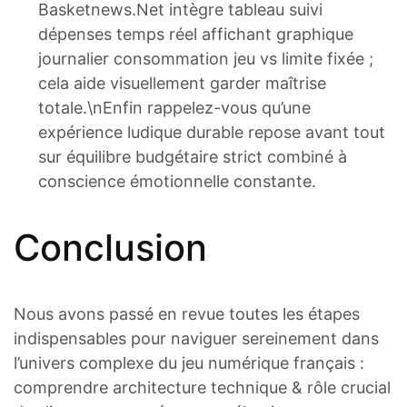
Basketnews.Net intègre tableau suivi
dépenses temps réel affichant graphique
journalier consommation jeu vs limite fixée ;
cela aide visuellement garder maîtrise
totale.\nEnfin rappelez-vous qu’une
expérience ludique durable repose avant tout
sur équilibre budgétaire strict combiné à
conscience émotionnelle constante.
Conclusion
Nous avons passé en revue toutes les étapes
indispensables pour naviguer sereinement dans
l’univers complexe du jeu numérique français :
comprendre architecture technique & rôle crucial