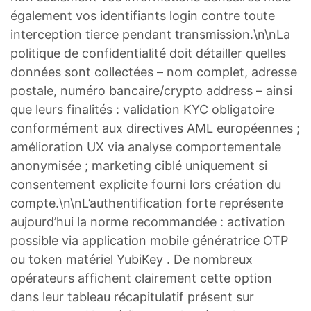
également vos identifiants login contre toute
interception tierce pendant transmission.\n\nLa
politique de confidentialité doit détailler quelles
données sont collectées – nom complet, adresse
postale, numéro bancaire/crypto address – ainsi
que leurs finalités : validation KYC obligatoire
conformément aux directives AML européennes ;
amélioration UX via analyse comportementale
anonymisée ; marketing ciblé uniquement si
consentement explicite fourni lors création du
compte.\n\nL’authentification forte représente
aujourd’hui la norme recommandée : activation
possible via application mobile génératrice OTP
ou token matériel YubiKey . De nombreux
opérateurs affichent clairement cette option
dans leur tableau récapitulatif présent sur