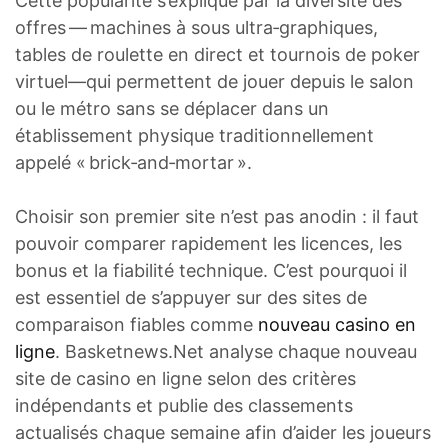
Cette popularité s’explique par la diversité des
offres — machines à sous ultra‑graphiques,
tables de roulette en direct et tournois de poker
virtuel—qui permettent de jouer depuis le salon
ou le métro sans se déplacer dans un
établissement physique traditionnellement
appelé « brick‑and‑mortar ».
Choisir son premier site n’est pas anodin : il faut
pouvoir comparer rapidement les licences, les
bonus et la fiabilité technique. C’est pourquoi il
est essentiel de s’appuyer sur des sites de
comparaison fiables comme
nouveau casino en
ligne
. Basketnews.Net analyse chaque nouveau
site de casino en ligne selon des critères
indépendants et publie des classements
actualisés chaque semaine afin d’aider les joueurs