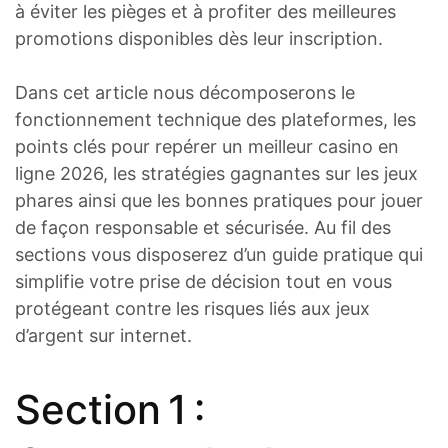
à éviter les pièges et à profiter des meilleures
promotions disponibles dès leur inscription.
Dans cet article nous décomposerons le
fonctionnement technique des plateformes, les
points clés pour repérer un meilleur casino en
ligne 2026, les stratégies gagnantes sur les jeux
phares ainsi que les bonnes pratiques pour jouer
de façon responsable et sécurisée. Au fil des
sections vous disposerez d’un guide pratique qui
simplifie votre prise de décision tout en vous
protégeant contre les risques liés aux jeux
d’argent sur internet.
Section 1 :