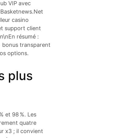
lub VIP avec
ue Basketnews.Net
leur casino
et support client
.\n\nEn résumé :
 + bonus transparent
os options.
s plus
 % et 98 %. Les
èrement quatre
 x3 ; il convient