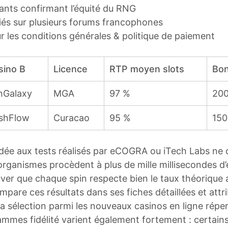
ants confirmant l’équité du RNG
ifiés sur plusieurs forums francophones
 les conditions générales & politique de paiement
sino B
Licence
RTP moyen slots
Bon
nGalaxy
MGA
97 %
200
shFlow
Curacao
95 %
150
ée aux tests réalisés par eCOGRA ou iTech Labs ne d
organismes procèdent à plus de mille millisecondes d
ver que chaque spin respecte bien le taux théorique
are ces résultats dans ses fiches détaillées et attr
e la sélection parmi les nouveaux casinos en ligne rép
mmes fidélité varient également fortement : certains