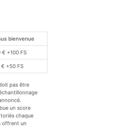
us bienvenue
 € +100 FS
 € +50 FS
oit pas être
’échantillonnage
 annoncé.
ibue un score
ertoriés chaque
 offrent un