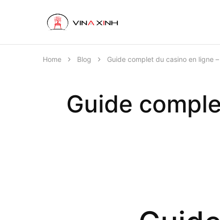
VINAXINH
Nội
Thất
VINAXINH
Home
Blog
Guide complet du casino en ligne –
Guide complet