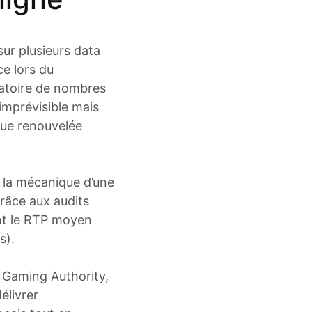
ur plusieurs data
ce lors du
éatoire de nombres
 imprévisible mais
que renouvelée
 la mécanique d’une
grâce aux audits
nt le RTP moyen
s).
a Gaming Authority,
élivrer