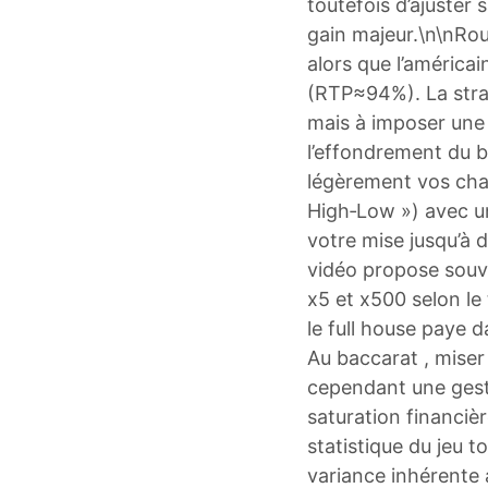
toutefois d’ajuster 
gain majeur.\n\nRo
alors que l’américa
(
RTP≈94%). La stra
mais à imposer une l
l’effondrement du b
légèrement vos cha
High‑Low ») avec un
votre mise jusqu’à 
vidéo propose souv
x5 et x500 selon le
le full house paye d
Au baccarat , miser
cependant une gesti
saturation financiè
statistique du jeu 
variance inhérente