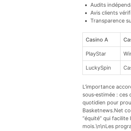
Audits indépend
Avis clients vér
Transparence sur
Casino A
Ca
PlayStar
Wi
LuckySpin
Ca
L’importance accord
sous‑estimée : ces 
quotidien pour prou
Basketnews.Net comp
“équité” qui facilit
mois.\n\nLes progra