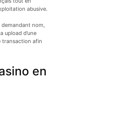
nçais tout en
xploitation abusive.
le demandant nom,
ia upload d’une
e transaction afin
casino en