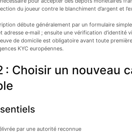
le nécessaire pour accepter des dépôts monétaires fra
ection du joueur contre le blanchiment d’argent et l’e
cription débute généralement par un formulaire simp
 adresse e‑mail ; ensuite une vérification d’identité v
preuve de domicile est obligatoire avant toute premièr
xigences KYC européennes.
2 : Choisir un nouveau 
ble
sentiels
élivrée par une autorité reconnue