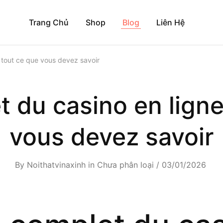
Trang Chủ
Shop
Blog
Liên Hệ
 tout ce que vous devez savoir
 du casino en ligne
vous devez savoir
By
Noithatvinaxinh
in
Chưa phân loại
03/01/2026