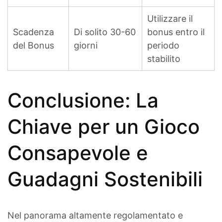
Utilizzare il
Scadenza
Di solito 30-60
bonus entro il
del Bonus
giorni
periodo
stabilito
Conclusione: La
Chiave per un Gioco
Consapevole e
Guadagni Sostenibili
Nel panorama altamente regolamentato e