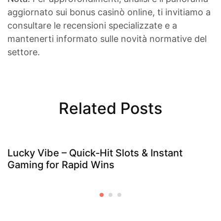
aggiornato sui bonus casinò online, ti invitiamo a
consultare le recensioni specializzate e a
mantenerti informato sulle novità normative del
settore.
Related Posts
Lucky Vibe – Quick‑Hit Slots & Instant
Gaming for Rapid Wins