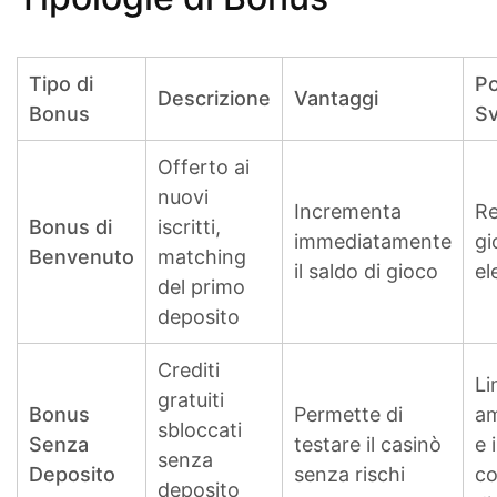
Tipo di
Po
Descrizione
Vantaggi
Bonus
Sv
Offerto ai
nuovi
Incrementa
Re
Bonus di
iscritti,
immediatamente
gi
Benvenuto
matching
il saldo di gioco
el
del primo
deposito
Crediti
Li
gratuiti
Bonus
Permette di
a
sbloccati
Senza
testare il casinò
e 
senza
Deposito
senza rischi
co
deposito