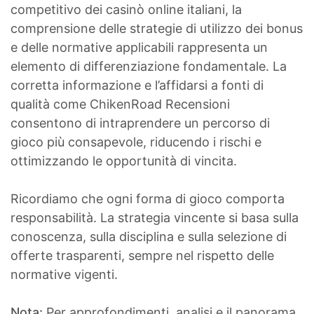
competitivo dei casinò online italiani, la
comprensione delle strategie di utilizzo dei bonus
e delle normative applicabili rappresenta un
elemento di differenziazione fondamentale. La
corretta informazione e l’affidarsi a fonti di
qualità come ChikenRoad Recensioni
consentono di intraprendere un percorso di
gioco più consapevole, riducendo i rischi e
ottimizzando le opportunità di vincita.
Ricordiamo che ogni forma di gioco comporta
responsabilità. La strategia vincente si basa sulla
conoscenza, sulla disciplina e sulla selezione di
offerte trasparenti, sempre nel rispetto delle
normative vigenti.
Nota:
Per approfondimenti, analisi e il panorama