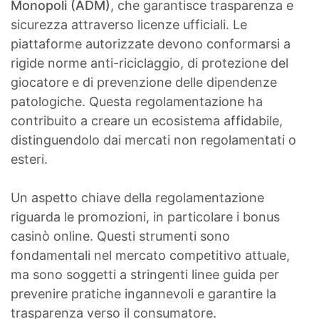
Monopoli (ADM)
, che garantisce trasparenza e
sicurezza attraverso licenze ufficiali. Le
piattaforme autorizzate devono conformarsi a
rigide norme anti-riciclaggio, di protezione del
giocatore e di prevenzione delle dipendenze
patologiche. Questa regolamentazione ha
contribuito a creare un ecosistema affidabile,
distinguendolo dai mercati non regolamentati o
esteri.
Un aspetto chiave della regolamentazione
riguarda le promozioni, in particolare i bonus
casinò online. Questi strumenti sono
fondamentali nel mercato competitivo attuale,
ma sono soggetti a stringenti linee guida per
prevenire pratiche ingannevoli e garantire la
trasparenza verso il consumatore.