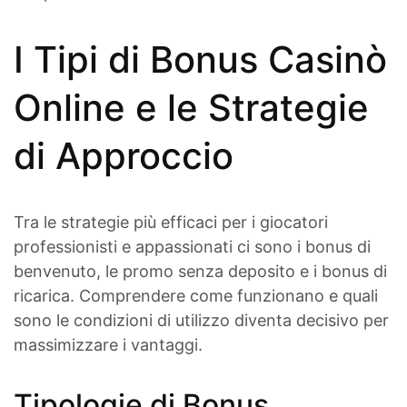
I Tipi di Bonus Casinò
Online e le Strategie
di Approccio
Tra le strategie più efficaci per i giocatori
professionisti e appassionati ci sono i bonus di
benvenuto, le promo senza deposito e i bonus di
ricarica. Comprendere come funzionano e quali
sono le condizioni di utilizzo diventa decisivo per
massimizzare i vantaggi.
Tipologie di Bonus