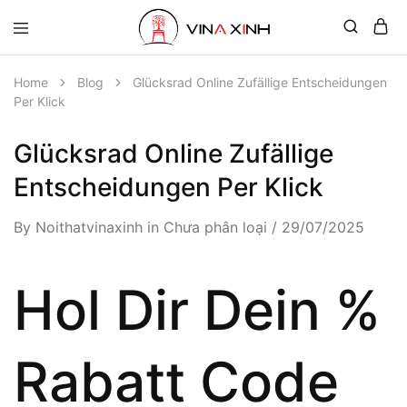
Home
Blog
Glücksrad Online Zufällige Entscheidungen
Per Klick
Glücksrad Online Zufällige
Entscheidungen Per Klick
By
Noithatvinaxinh
in
Chưa phân loại
29/07/2025
Hol Dir Dein %
Rabatt Code