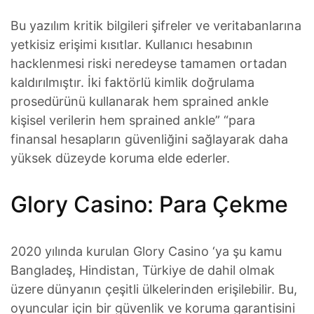
Bu yazılım kritik bilgileri şifreler ve veritabanlarına
yetkisiz erişimi kısıtlar. Kullanıcı hesabının
hacklenmesi riski neredeyse tamamen ortadan
kaldırılmıştır. İki faktörlü kimlik doğrulama
prosedürünü kullanarak hem sprained ankle
kişisel verilerin hem sprained ankle” “para
finansal hesapların güvenliğini sağlayarak daha
yüksek düzeyde koruma elde ederler.
Glory Casino: Para Çekme
2020 yılında kurulan Glory Casino ‘ya şu kamu
Bangladeş, Hindistan, Türkiye de dahil olmak
üzere dünyanın çeşitli ülkelerinden erişilebilir. Bu,
oyuncular için bir güvenlik ve koruma garantisini