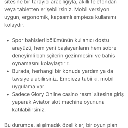
sitesine bir tarayıcı aracılığıyla, akıllı telefondan
veya tabletten erişebilirsiniz. Mobil versiyon
uygun, ergonomik, kapsamlı empieza kullanımı
kolaydır.
Spor bahisleri bölümünün kullanıcı dostu
arayüzü, hem yeni başlayanların hem sobre
deneyimli bahisçilerin gezinmesini ve bahis
oynamasını kolaylaştırır.
Burada, herhangi bir konuda yardım ya da
tavsiye alabilirsiniz. Empieza tabii ki, mobil
uygulama var.
Sadece Glory Online casino resmi sitesine giriş
yaparak Aviator slot machine oyununa
katılabilirsiniz.
Bu durumda, alışılmadık özellikler, bir oyun planı