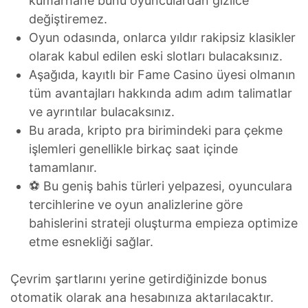
kumarhane bunu oyunculardan gizlice
değiştiremez.
Oyun odasında, onlarca yıldır rakipsiz klasikler
olarak kabul edilen eski slotları bulacaksınız.
Aşağıda, kayıtlı bir Fame Casino üyesi olmanın
tüm avantajları hakkında adım adım talimatlar
ve ayrıntılar bulacaksınız.
Bu arada, kripto pra birimindeki para çekme
işlemleri genellikle birkaç saat içinde
tamamlanır.
⚽️ Bu geniş bahis türleri yelpazesi, oyunculara
tercihlerine ve oyun analizlerine göre
bahislerini strateji oluşturma empieza optimize
etme esnekliği sağlar.
Çevrim şartlarını yerine getirdiğinizde bonus
otomatik olarak ana hesabınıza aktarılacaktır.