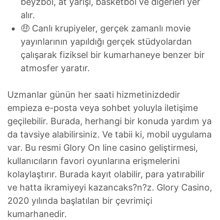
beyzbol, at yarışı, basketbol ve diğerleri yer
alır.
🤑 Canlı krupiyeler, gerçek zamanlı movie
yayınlarının yapıldığı gerçek stüdyolardan
çalışarak fiziksel bir kumarhaneye benzer bir
atmosfer yaratır.
Uzmanlar günün her saati hizmetinizdedir
empieza e-posta veya sohbet yoluyla iletişime
geçilebilir. Burada, herhangi bir konuda yardım ya
da tavsiye alabilirsiniz. Ve tabii ki, mobil uygulama
var. Bu resmi Glory On line casino geliştirmesi,
kullanıcıların favori oyunlarına erişmelerini
kolaylaştırır. Burada kayıt olabilir, para yatırabilir
ve hatta ikramiyeyi kazancaks?n?z. Glory Casino,
2020 yılında başlatılan bir çevrimiçi
kumarhanedir.