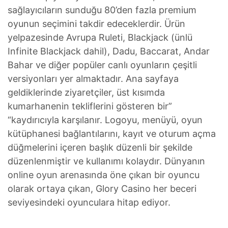
sağlayıcıların sunduğu 80’den fazla premium
oyunun seçimini takdir edeceklerdir. Ürün
yelpazesinde Avrupa Ruleti, Blackjack (ünlü
Infinite Blackjack dahil), Dadu, Baccarat, Andar
Bahar ve diğer popüler canlı oyunların çeşitli
versiyonları yer almaktadır. Ana sayfaya
geldiklerinde ziyaretçiler, üst kısımda
kumarhanenin tekliflerini gösteren bir”
“kaydırıcıyla karşılanır. Logoyu, menüyü, oyun
kütüphanesi bağlantılarını, kayıt ve oturum açma
düğmelerini içeren başlık düzenli bir şekilde
düzenlenmiştir ve kullanımı kolaydır. Dünyanın
online oyun arenasında öne çıkan bir oyuncu
olarak ortaya çıkan, Glory Casino her beceri
seviyesindeki oyunculara hitap ediyor.