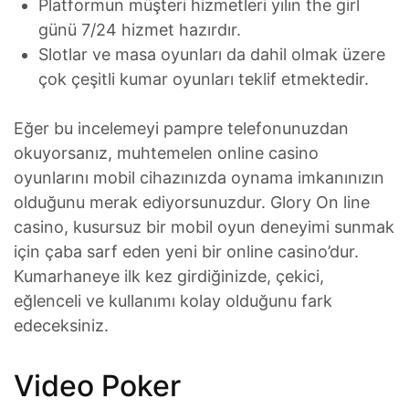
Platformun müşteri hizmetleri yılın the girl
günü 7/24 hizmet hazırdır.
Slotlar ve masa oyunları da dahil olmak üzere
çok çeşitli kumar oyunları teklif etmektedir.
Eğer bu incelemeyi pampre telefonunuzdan
okuyorsanız, muhtemelen online casino
oyunlarını mobil cihazınızda oynama imkanınızın
olduğunu merak ediyorsunuzdur. Glory On line
casino, kusursuz bir mobil oyun deneyimi sunmak
için çaba sarf eden yeni bir online casino’dur.
Kumarhaneye ilk kez girdiğinizde, çekici,
eğlenceli ve kullanımı kolay olduğunu fark
edeceksiniz.
Video Poker