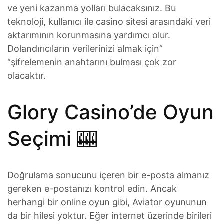
ve yeni kazanma yolları bulacaksınız. Bu
teknoloji, kullanıcı ile casino sitesi arasındaki veri
aktarımının korunmasına yardımcı olur.
Dolandırıcıların verilerinizi almak için”
“şifrelemenin anahtarını bulması çok zor
olacaktır.
Glory Casino’de Oyun
Seçimi 🎰
Doğrulama sonucunu içeren bir e-posta almanız
gereken e-postanızı kontrol edin. Ancak
herhangi bir online oyun gibi, Aviator oyununun
da bir hilesi yoktur. Eğer internet üzerinde birileri