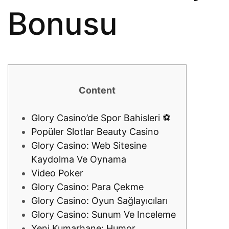
Bonusu
Content
Glory Casino’de Spor Bahisleri ⚽️
Popüler Slotlar Beauty Casino
Glory Casino: Web Sitesine
Kaydolma Ve Oynama
Video Poker
Glory Casino: Para Çekme
Glory Casino: Oyun Sağlayıcıları
Glory Casino: Sunum Ve Inceleme
Yeni Kumarhane: Humor