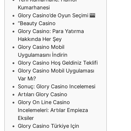
Kumarhanesi
Glory Casino’de Oyun Seçimi 🎰
“Beauty Casino
Glory Casino: Para Yatırma
Hakkında Her Şey
Glory Casino Mobil
Uygulamasını İndirin
Glory Casino Hoş Geldiniz Teklifi
Glory Casino Mobil Uygulaması
Var Mı?
Sonuç: Glory Casino Incelemesi
Artıları Glory Casino
Glory On Line Casino
Incelemeleri: Artılar Empieza
Eksiler
Glory Casino Türkiye Için