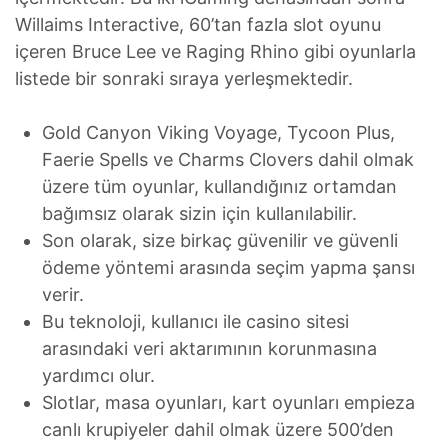
Willaims Interactive, 60’tan fazla slot oyunu
içeren Bruce Lee ve Raging Rhino gibi oyunlarla
listede bir sonraki sıraya yerleşmektedir.
Gold Canyon Viking Voyage, Tycoon Plus,
Faerie Spells ve Charms Clovers dahil olmak
üzere tüm oyunlar, kullandığınız ortamdan
bağımsız olarak sizin için kullanılabilir.
Son olarak, size birkaç güvenilir ve güvenli
ödeme yöntemi arasında seçim yapma şansı
verir.
Bu teknoloji, kullanıcı ile casino sitesi
arasındaki veri aktarımının korunmasına
yardımcı olur.
Slotlar, masa oyunları, kart oyunları empieza
canlı krupiyeler dahil olmak üzere 500’den