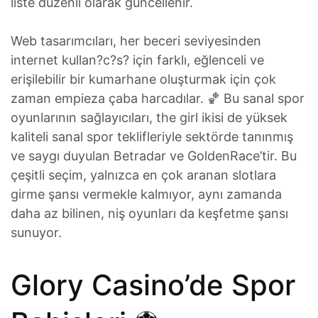
liste düzenli olarak güncellenir.
Web tasarımcıları, her beceri seviyesinden
internet kullan?c?s? için farklı, eğlenceli ve
erişilebilir bir kumarhane oluşturmak için çok
zaman empieza çaba harcadılar. 🏀 Bu sanal spor
oyunlarının sağlayıcıları, the girl ikisi de yüksek
kaliteli sanal spor teklifleriyle sektörde tanınmış
ve saygı duyulan Betradar ve GoldenRace’tir. Bu
çeşitli seçim, yalnızca en çok aranan slotlara
girme şansı vermekle kalmıyor, aynı zamanda
daha az bilinen, niş oyunları da keşfetme şansı
sunuyor.
Glory Casino’de Spor