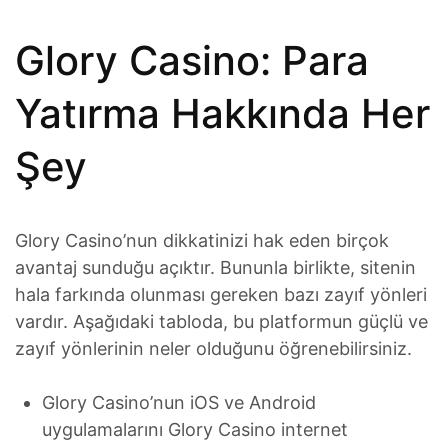
Glory Casino: Para
Yatırma Hakkında Her
Şey
Glory Casino’nun dikkatinizi hak eden birçok
avantaj sunduğu açıktır. Bununla birlikte, sitenin
hala farkında olunması gereken bazı zayıf yönleri
vardır. Aşağıdaki tabloda, bu platformun güçlü ve
zayıf yönlerinin neler olduğunu öğrenebilirsiniz.
Glory Casino’nun iOS ve Android
uygulamalarını Glory Casino internet