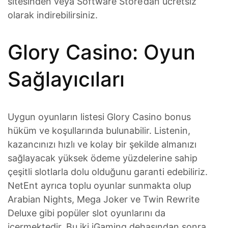
sitesinden veya Software Store’dan ücretsiz
olarak indirebilirsiniz.
Glory Casino: Oyun
Sağlayıcıları
Uygun oyunların listesi Glory Casino bonus
hüküm ve koşullarında bulunabilir. Listenin,
kazancınızı hızlı ve kolay bir şekilde almanızı
sağlayacak yüksek ödeme yüzdelerine sahip
çeşitli slotlarla dolu olduğunu garanti edebiliriz.
NetEnt ayrıca toplu oyunlar sunmakta olup
Arabian Nights, Mega Joker ve Twin Rewrite
Deluxe gibi popüler slot oyunlarını da
içermektedir. Bu iki iGaming dehasından sonra