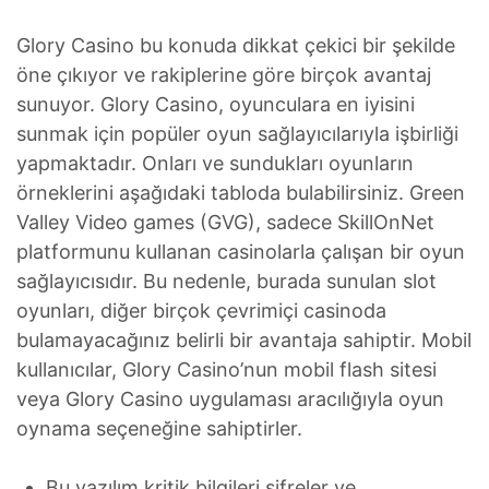
Glory Casino bu konuda dikkat çekici bir şekilde
öne çıkıyor ve rakiplerine göre birçok avantaj
sunuyor. Glory Casino, oyunculara en iyisini
sunmak için popüler oyun sağlayıcılarıyla işbirliği
yapmaktadır. Onları ve sundukları oyunların
örneklerini aşağıdaki tabloda bulabilirsiniz. Green
Valley Video games (GVG), sadece SkillOnNet
platformunu kullanan casinolarla çalışan bir oyun
sağlayıcısıdır. Bu nedenle, burada sunulan slot
oyunları, diğer birçok çevrimiçi casinoda
bulamayacağınız belirli bir avantaja sahiptir. Mobil
kullanıcılar, Glory Casino’nun mobil flash sitesi
veya Glory Casino uygulaması aracılığıyla oyun
oynama seçeneğine sahiptirler.
Bu yazılım kritik bilgileri şifreler ve