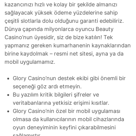
kazancınızı hızlı ve kolay bir şekilde almanızı
sağlayacak yüksek ödeme yüzdelerine sahip
çeşitli slotlarla dolu olduğunu garanti edebiliriz.
Dünya çapında milyonlarca oyuncu Beauty
Casino’nun üyesidir, siz de bize katılın! Tek
yapmanız gereken kumarhanenin kaynaklarından
birine kaydolmak – resmi net sitesi, ayna ya da
mobil uygulamamız.
Glory Casino’nun destek ekibi gibi önemli bir
seçeneği göz ardı etmeyin.
Bu yazılım kritik bilgileri şifreler ve
veritabanlarına yetkisiz erişimi kısıtlar.
Glory Casino’nin özel bir mobil uygulaması
olmasa da kullanıcılarının mobil cihazlarında
oyun deneyiminin keyfini çıkarabilmesini
sağlamıştır.