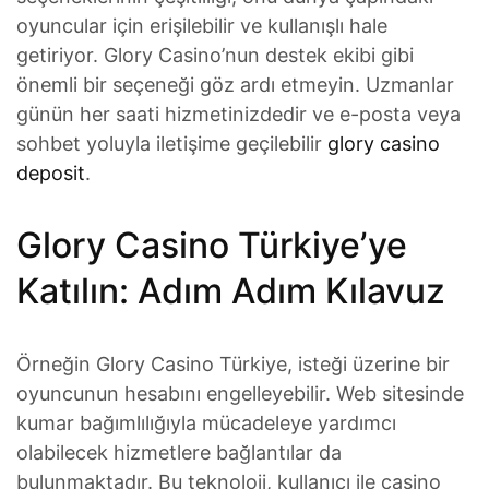
oyuncular için erişilebilir ve kullanışlı hale
getiriyor. Glory Casino’nun destek ekibi gibi
önemli bir seçeneği göz ardı etmeyin. Uzmanlar
günün her saati hizmetinizdedir ve e-posta veya
sohbet yoluyla iletişime geçilebilir
glory casino
deposit
.
Glory Casino Türkiye’ye
Katılın: Adım Adım Kılavuz
Örneğin Glory Casino Türkiye, isteği üzerine bir
oyuncunun hesabını engelleyebilir. Web sitesinde
kumar bağımlılığıyla mücadeleye yardımcı
olabilecek hizmetlere bağlantılar da
bulunmaktadır. Bu teknoloji, kullanıcı ile casino