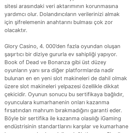
sitesi arasındaki veri aktarımının korunmasına
yardımcı olur. Dolandırıcıların verilerinizi almak
için şifrelemenin anahtarını bulması çok zor
olacaktır.
Glory Casino, 4. 000’den fazla oyundan oluşan
şaşırtıcı bir diziye gururla ev sahipliği yapıyor.
Book of Dead ve Bonanza gibi üst düzey
oyunların yanı sıra diğer platformlarda nadir
bulunan en en yeni slot makineleri de dahil olmak
üzere slot makineleri yelpazesi özellikle dikkat
çekicidir. Oyunun sonucu bu sertifikaya bağlıdır,
oyunculara kumarhanenin onları kazanma
fırsatından mahrum bırakmadığını garanti eder.
Böyle bir sertifika ile kazanma olasılığı iGaming
endüstrisinin standartlarını karşılar ve kumarhane