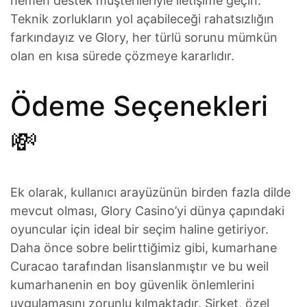
hemen destek müşterileriyle iletişime geçin.
Teknik zorlukların yol açabileceği rahatsızlığın
farkındayız ve Glory, her türlü sorunu mümkün
olan en kısa sürede çözmeye kararlıdır.
Ödeme Seçenekleri
💸
Ek olarak, kullanıcı arayüzünün birden fazla dilde
mevcut olması, Glory Casino’yi dünya çapındaki
oyuncular için ideal bir seçim haline getiriyor.
Daha önce sobre belirttiğimiz gibi, kumarhane
Curacao tarafından lisanslanmıştır ve bu weil
kumarhanenin en boy güvenlik önlemlerini
uygulamasını zorunlu kılmaktadır. Şirket, özel