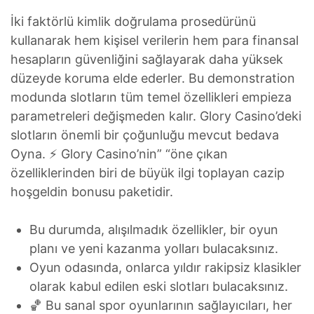
İki faktörlü kimlik doğrulama prosedürünü
kullanarak hem kişisel verilerin hem para finansal
hesapların güvenliğini sağlayarak daha yüksek
düzeyde koruma elde ederler. Bu demonstration
modunda slotların tüm temel özellikleri empieza
parametreleri değişmeden kalır. Glory Casino’deki
slotların önemli bir çoğunluğu mevcut bedava
Oyna. ⚡️ Glory Casino’nin” “öne çıkan
özelliklerinden biri de büyük ilgi toplayan cazip
hoşgeldin bonusu paketidir.
Bu durumda, alışılmadık özellikler, bir oyun
planı ve yeni kazanma yolları bulacaksınız.
Oyun odasında, onlarca yıldır rakipsiz klasikler
olarak kabul edilen eski slotları bulacaksınız.
🏀 Bu sanal spor oyunlarının sağlayıcıları, her