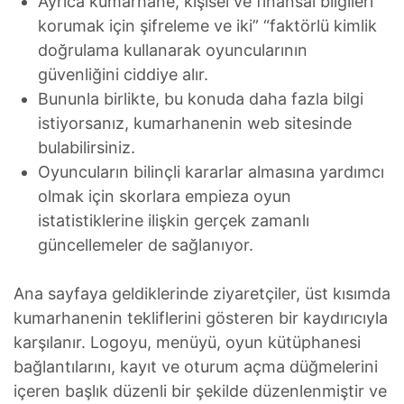
Ayrıca kumarhane, kişisel ve finansal bilgileri
korumak için şifreleme ve iki” “faktörlü kimlik
doğrulama kullanarak oyuncularının
güvenliğini ciddiye alır.
Bununla birlikte, bu konuda daha fazla bilgi
istiyorsanız, kumarhanenin web sitesinde
bulabilirsiniz.
Oyuncuların bilinçli kararlar almasına yardımcı
olmak için skorlara empieza oyun
istatistiklerine ilişkin gerçek zamanlı
güncellemeler de sağlanıyor.
Ana sayfaya geldiklerinde ziyaretçiler, üst kısımda
kumarhanenin tekliflerini gösteren bir kaydırıcıyla
karşılanır. Logoyu, menüyü, oyun kütüphanesi
bağlantılarını, kayıt ve oturum açma düğmelerini
içeren başlık düzenli bir şekilde düzenlenmiştir ve