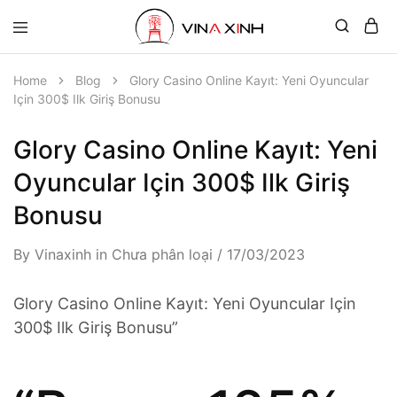
Home
Blog
Glory Casino Online Kayıt: Yeni Oyuncular
Için 300$ Ilk Giriş Bonusu
Glory Casino Online Kayıt: Yeni
Oyuncular Için 300$ Ilk Giriş
Bonusu
By
Vinaxinh
in
Chưa phân loại
17/03/2023
Glory Casino Online Kayıt: Yeni Oyuncular Için
300$ Ilk Giriş Bonusu”