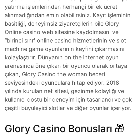
yatırma işlemlerinden herhangi bir ek ücret
alınmadığından emin olabilirsiniz. Kayıt işleminin
basitliği, deneyimsiz ziyaretçilerin bile Glory
Online casino web sitesine kaydolmasını ve”
“birinci sınıf online casino hizmetlerinin ve slot
machine game oyunlarının keyfini çıkarmasını
kolaylaştırır. Dünyanın on the internet oyun
arenasında öne çıkan bir oyuncu olarak ortaya
çıkan, Glory Casino the woman beceri
seviyesindeki oyunculara hitap ediyor. 2018
yılında kurulan net sitesi, gezinme kolaylığı ve
kullanıcı dostu bir deneyim için tasarlandı ve çok
çeşitli büyüleyici slotlar ve diğer oyunlar içeriyor.
Glory Casino Bonusları 🎁