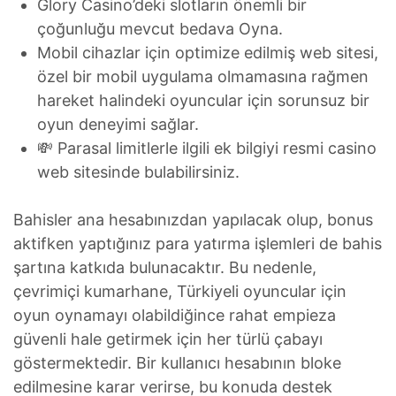
Glory Casino’deki slotların önemli bir
çoğunluğu mevcut bedava Oyna.
Mobil cihazlar için optimize edilmiş web sitesi,
özel bir mobil uygulama olmamasına rağmen
hareket halindeki oyuncular için sorunsuz bir
oyun deneyimi sağlar.
💸 Parasal limitlerle ilgili ek bilgiyi resmi casino
web sitesinde bulabilirsiniz.
Bahisler ana hesabınızdan yapılacak olup, bonus
aktifken yaptığınız para yatırma işlemleri de bahis
şartına katkıda bulunacaktır. Bu nedenle,
çevrimiçi kumarhane, Türkiyeli oyuncular için
oyun oynamayı olabildiğince rahat empieza
güvenli hale getirmek için her türlü çabayı
göstermektedir. Bir kullanıcı hesabının bloke
edilmesine karar verirse, bu konuda destek