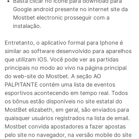
Basta clicar no ícone para download para
Google android presente no internet site da
Mostbet electronic prosseguir com a
instalação.
Entretanto, o aplicativo formal para Iphone é
similar ao software desenvolvido para aparelhos
que utilizam IOS. Você pode ver as partidas
principais no modo ao vivo na página principal
do web-site do Mostbet. A seção AO
PALPITANTE contém uma lista de eventos
esportivos acontecendo em tempo real. Todos
os bônus estão disponíveis no site estatal do
MostBet elizabeth, em geral, são enviados para
quaisquer usuários registrados na lista de email.
Mostbet convida apostadores a fazer apostas
pelo site no navegador, na versão mobile do site