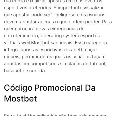
tua conta e realizar apostas em teus eventos
esportivos preferidos. É importante visualizar
que apostar pode ser” “peligroso e os usuários
devem apostar apenas o que podem perder. Para
quem procura novas experiencias de
entretenimento, operating system esportes
virtuais weil Mostbet são ideais. Essa categoria
integra apostas esportivas elizabeth caça-
níqueis, permitindo os quais os usuários façam
apostas em competições simuladas de futebol,
basquete e corrida.
Código Promocional Da
Mostbet
Seu site at the aplicativo são fáceis de navegar