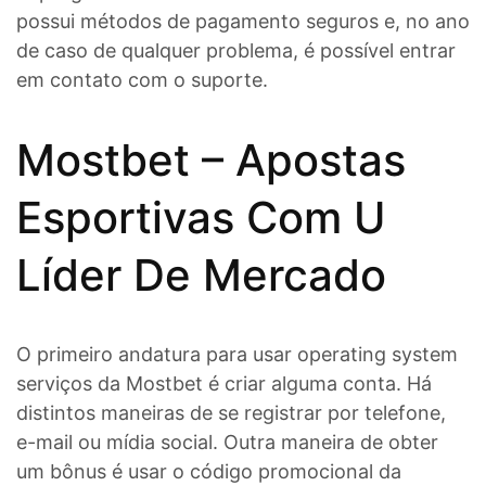
possui métodos de pagamento seguros e, no ano
de caso de qualquer problema, é possível entrar
em contato com o suporte.
Mostbet – Apostas
Esportivas Com U
Líder De Mercado
O primeiro andatura para usar operating system
serviços da Mostbet é criar alguma conta. Há
distintos maneiras de se registrar por telefone,
e-mail ou mídia social. Outra maneira de obter
um bônus é usar o código promocional da