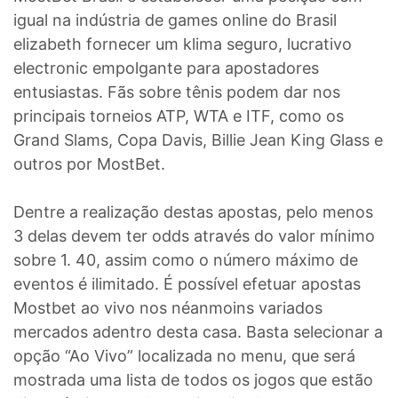
igual na indústria de games online do Brasil
elizabeth fornecer um klima seguro, lucrativo
electronic empolgante para apostadores
entusiastas. Fãs sobre tênis podem dar nos
principais torneios ATP, WTA e ITF, como os
Grand Slams, Copa Davis, Billie Jean King Glass e
outros por MostBet.
Dentre a realização destas apostas, pelo menos
3 delas devem ter odds através do valor mínimo
sobre 1. 40, assim como o número máximo de
eventos é ilimitado. É possível efetuar apostas
Mostbet ao vivo nos néanmoins variados
mercados adentro desta casa. Basta selecionar a
opção “Ao Vivo” localizada no menu, que será
mostrada uma lista de todos os jogos que estão