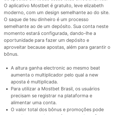
O aplicativo Mostbet é gratuito, leve elizabeth
moderno, com um design semelhante ao do site.
O saque de teu dinheiro é um processo
semelhante ao de um depósito. Sua conta neste
momento estará configurada, dando-lhe a
oportunidade para fazer um depósito e
aproveitar because apostas, além para garantir o
bônus.
A altura ganha electronic ao mesmo beat
aumenta o multiplicador pelo qual a new
aposta é multiplicada.
Para utilizar a Mostbet Brasil, os usuários
precisam se registrar na plataforma e
alimentar uma conta.
O valor total dos bônus e promoções pode