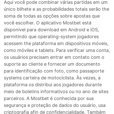
Aqui você pode combinar várias partidas em um
único bilhete e as probabilidades totais serão the
soma de todas as opções sobre apostas que
você escolher. O aplicativo Mostbet está
disponível para download em Android e iOS,
permitindo que operating-system jogadores
acessem the plataforma em dispositivos móveis,
como móviles e tablets. Para verificar uma conta,
os usuários precisam entrar em contato com o
suporte ao cliente e fornecer um documento
para identificação com foto, como passaporte
systems carteira de motociclista. Às vezes, a
plataforma os distribui aos jogadores durante
meio de boletins informativos ou no ano de sites
parceiros. A Mostbet é conhecida por sua
segurança e proteção de dados do usuário, usa
criptografia afin de confidencialidade. Também