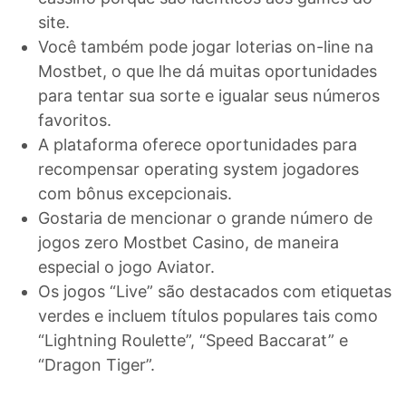
site.
Você também pode jogar loterias on-line na
Mostbet, o que lhe dá muitas oportunidades
para tentar sua sorte e igualar seus números
favoritos.
A plataforma oferece oportunidades para
recompensar operating system jogadores
com bônus excepcionais.
Gostaria de mencionar o grande número de
jogos zero Mostbet Casino, de maneira
especial o jogo Aviator.
Os jogos “Live” são destacados com etiquetas
verdes e incluem títulos populares tais como
“Lightning Roulette”, “Speed Baccarat” e
“Dragon Tiger”.