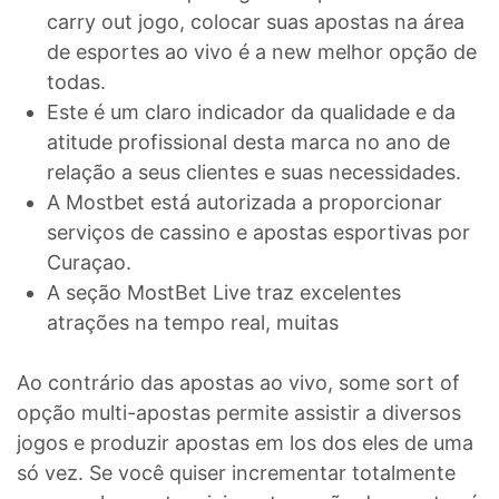
carry out jogo, colocar suas apostas na área
de esportes ao vivo é a new melhor opção de
todas.
Este é um claro indicador da qualidade e da
atitude profissional desta marca no ano de
relação a seus clientes e suas necessidades.
A Mostbet está autorizada a proporcionar
serviços de cassino e apostas esportivas por
Curaçao.
A seção MostBet Live traz excelentes
atrações na tempo real, muitas
Ao contrário das apostas ao vivo, some sort of
opção multi-apostas permite assistir a diversos
jogos e produzir apostas em los dos eles de uma
só vez. Se você quiser incrementar totalmente