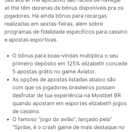
at the têm dezenas de bônus disponíveis pra os
jogadores. Há ainda bônus para recargas
realizadas em sextas-feiras, além sobre
programas de fidelidade específicos para cassino
e apostas esportivas.
O bônus para boas-vindas multiplica o seu
primeiro depósito em 125% elizabeth concede
5 apostas grátis no game Aviator.
As opções de apostas listadas abaixo são
com que os jogadores brasileiros possam
desfrutar de tua experiência na Mostbet BR
quando apostam em esportes elizabeth jogos
de cassino.
O famoso “jogo do avião”, lançado pela”
“Spribe, é o crash game de mais destaque no