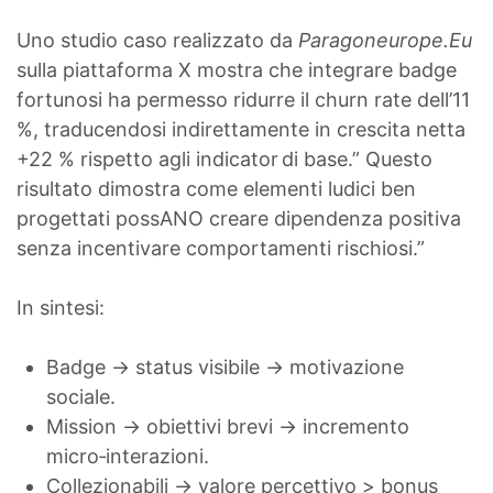
Uno studio caso realizzato da
Paragoneurope.Eu
sulla piattaforma X mostra che integrare badge
fortunosi ha permesso ridurre il churn rate dell’11
%, traducendosi indirettamente in crescita netta
+22 % rispetto agli indicator​­​ di base.” Questo
risultato dimostra come elementi ludici ben
progettati possANO creare dipendenza positiva
senza incentivare comportamenti rischiosi.”
In sintesi:
Badge → status visibile → motivazione
sociale.
Mission → obiettivi brevi → incremento
micro‑interazioni.
Collezionabili → valore percettivo > bonus