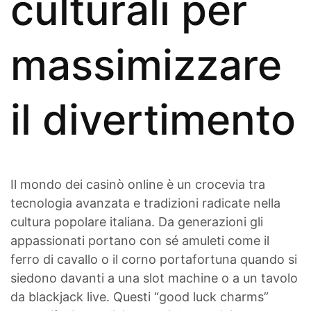
culturali per
massimizzare
il divertimento
Il mondo dei casinò online è un crocevia tra
tecnologia avanzata e tradizioni radicate nella
cultura popolare italiana. Da generazioni gli
appassionati portano con sé amuleti come il
ferro di cavallo o il corno portafortuna quando si
siedono davanti a una slot machine o a un tavolo
da blackjack live. Questi “good luck charms”