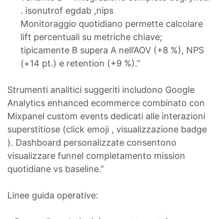
spin‌, badge fortunosi‌ ‌‌‌.
Monitoraggio quotidiano permette calcolare
lift percentuali su metriche chiave;
tipicamente B supera A nell’AOV (+8 %), NPS
(+14 pt.) e retention (+9 %).”
Strumenti analitici suggeriti includono Google
Analytics enhanced ecommerce combinato con
Mixpanel custom events dedicati alle interazioni
superstitiose (click emoji , visualizzazione badge
). Dashboard personalizzate consentono
visualizzare funnel completamento mission
quotidiane vs baseline.”
Linee guida operative: