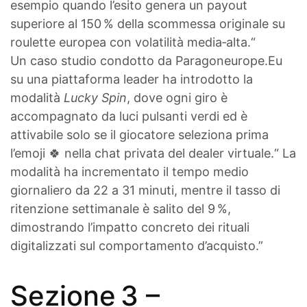
esempio quando l’esito genera un payout
superiore al 150 % della scommessa originale su
roulette europea con volatilità media‑alta.“
Un caso studio condotto da Paragoneurope.Eu
su una piattaforma leader ha introdotto la
modalità
Lucky Spin
, dove ogni giro è
accompagnato da luci pulsanti verdi ed è
attivabile solo se il giocatore seleziona prima
l’emoji 🍀 nella chat privata del dealer virtuale.“ La
modalità ha incrementato il tempo medio
giornaliero da 22 a 31 minuti, mentre il tasso di
ritenzione settimanale è salito del 9 %,
dimostrando l’impatto concreto dei rituali
digitalizzati sul comportamento d’acquisto.”
Sezione 3 –