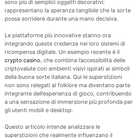
sono più di semplici oggetti decorativi:
rappresentano la speranza tangibile che la sorte
possa sorridere durante una mano decisiva.
Le piattaforme più innovative stanno ora
integrando queste credenze nei loro sistemi di
ricompensa digitale. Un esempio recente è il
crypto casino
, che combina l’accessibilità delle
criptovalute con ambienti visivi ispirati ai simboli
della buona sorte italiana. Qui le superstizioni
non sono relegati al folklore ma diventano parte
integrante dell’esperienza di gioco, contribuendo
a una sensazione di immersione più profonda per
gli utenti mobili e desktop.
Questo articolo intende analizzare le
superstizioni che realmente influenzano il