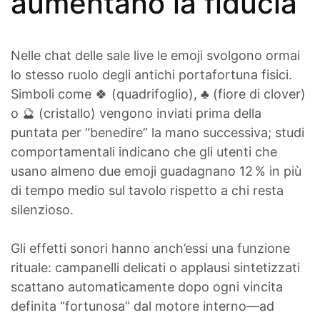
aumentano la fiducia
Nelle chat delle sale live le emoji svolgono ormai
lo stesso ruolo degli antichi portafortuna fisici.
Simboli come 🍀 (quadrifoglio), ♣️ (fiore di clover)
o 🔮 (cristallo) vengono inviati prima della
puntata per “benedire” la mano successiva; studi
comportamentali indicano che gli utenti che
usano almeno due emoji guadagnano 12 % in più
di tempo medio sul tavolo rispetto a chi resta
silenzioso.
Gli effetti sonori hanno anch’essi una funzione
rituale: campanelli delicati o applausi sintetizzati
scattano automaticamente dopo ogni vincita
definita “fortunosa” dal motore interno—ad