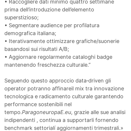
• Raccogliere dati minimo quattro settimane
prima dell’introduzione dell’elemento
superstizioso;
• Segmentare audience per profilatura
demografica italiana;
• Iterativamente ottimizzare grafiche/suonerie
basandosi sui risultati A/B;
• Aggiornare regolarmente cataloghi badge
mantenendo freschezza culturale.”
Seguendo questo approccio data‑driven gli
operator potranno affinareil mix tra innovazione
tecnologica e radicamento culturale garantendo
performance sostenibili nel
tempo.
Paragoneuropa​​E​​.​eu
, grazie alle sue analisi
indipendenti , continua a supportarli fornendo
benchmark settorial­í aggiornamenti trimestrali.»