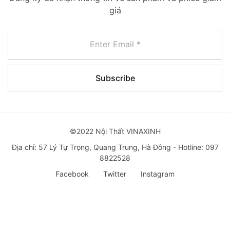
giá
©2022 Nội Thất VINAXINH
Địa chỉ: 57 Lý Tự Trọng, Quang Trung, Hà Đông - Hotline: 097
8822528
Facebook
Twitter
Instagram