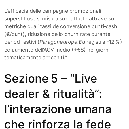
L’efficacia delle campagne promozionali
superstitiose si misura soprattutto attraverso
metriche quali tassi de conversione punti‑cash
(€/punt), riduzione dello churn rate durante
period festivi (
Paragoneurope.Eu
registra -12 %)
ed aumento dell’AOV medio (+€8) nei giorni
tematicamente arricchiti.”
Sezione 5 – “Live
dealer & ritualità”:
l’interazione umana
che rinforza la fede