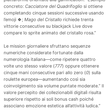
concreto:
Cacciatore del Quadrifoglio
si ottiene
completando cinque sessioni successive usando
l’emoji 🍀;
Mago del Cristallo
richiede trenta
vittorie consecutive su blackjack Live dove
compare lo sprite animato del cristallo rosa.”
Le mission giornaliere sfruttano sequenze
numeriche considerate fortunate dalla
numerologia italiana—come ripetere quattro
volte uno stesso valore (
777
) oppure ottenere
cinque mani consecutive pari allo zero (
0
) sulla
roulette europea—aumentando così sia
coinvolgimento sia volume puntate moderate.” Il
valore percepito dei collezionabili digital­​ì risulta
superiore rispetto ai soli bonus cash poiché
associano emozione estetica all’attività ludica.”