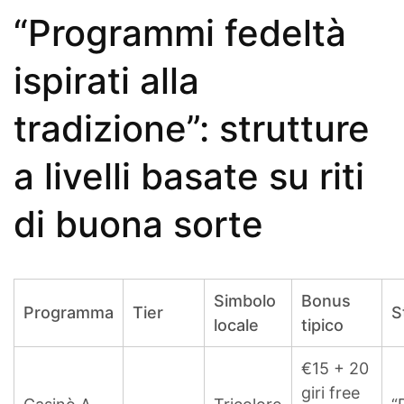
“Programmi fedeltà
ispirati alla
tradizione”: strutture
a livelli basate su riti
di buona sorte
Simbolo
Bonus
Programma
Tier
S
locale
tipico
€15 + 20
giri free