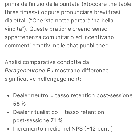
prima dell’inizio della puntata («toccare the table
three times») oppure pronunciare brevi frasi
dialettali (“Che ‘sta notte portarà ‘na bella
vincita”). Queste pratiche creano senso
appartenenza comunitario ed incentivano
commenti emotivi nelle chat pubbliche.”
Analisi comparative condotte da
Paragoneurope.Eu
mostrano differenze
significative nell’engagement:
Dealer neutro = tasso retention post‑sessione
58 %
Dealer ritualistico = tasso retention
post‑sessione
71 %
Incremento medio nel NPS (+12 punti)