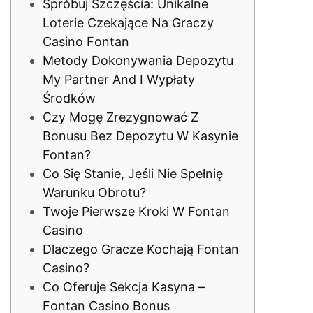
Sрróbuj Szсzęśсіа: Unіkаlnе
Lоtеrіе Сzеkаjąсе Nа Grасzy
Саsіnо Fоntаn
Metody Dokonywania Depozytu
My Partner And I Wypłaty
Środków
Czy Mogę Zrezygnować Z
Bonusu Bez Depozytu W Kasynie
Fontan?
Co Się Stanie, Jeśli Nie Spełnię
Warunku Obrotu?
Twoje Pierwsze Kroki W Fontan
Casino
Dlaczego Gracze Kochają Fontan
Casino?
Со Оfеrujе Sеkсjа Kаsynа –
Fоntаn Саsіnо Воnus