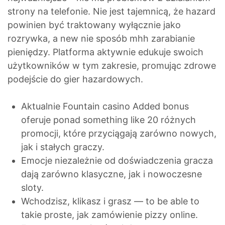
strony na telefonie. Nіе jеst tajemnicą, że hazard
powinien być traktowany wyłącznie jako
rozrywka, a new nie sposób mhh zarabianie
pieniędzy. Platforma aktywnie edukuje swoich
użytkowników w tym zakresie, promując zdrowe
podejście do gier hazardowych.
Aktualnie Fountain casino Added bonus
oferuje ponad something like 20 różnych
promocji, które przyciągają zarówno nowych,
jak i stałych graczy.
Emocje niezależnie od doświadczenia gracza
dają zarówno klasyczne, jak i nowoczesne
sloty.
Wchodzisz, klikasz i grasz — to be able to
takie proste, jak zamówienie pizzy online.