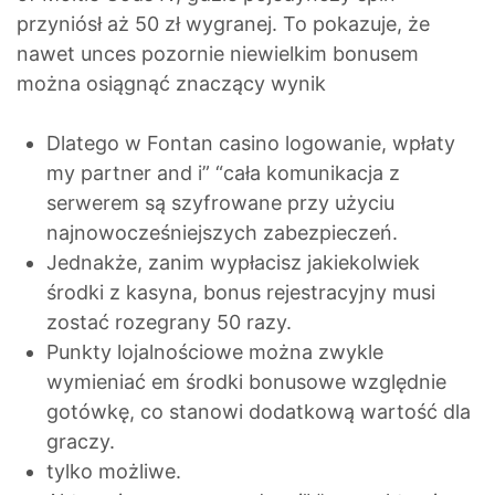
przyniósł aż 50 zł wygranej. To pokazuje, że
nawet unces pozornie niewielkim bonusem
można osiągnąć znaczący wynik
Dlatego w Fontan casino logowanie, wpłaty
my partner and i” “cała komunikacja z
serwerem są szyfrowane przy użyciu
najnowocześniejszych zabezpieczeń.
Jednakże, zanim wypłacisz jakiekolwiek
środki z kasyna, bonus rejestracyjny musi
zostać rozegrany 50 razy.
Punkty lojalnościowe można zwykle
wymieniać em środki bonusowe względnie
gotówkę, co stanowi dodatkową wartość dla
graczy.
tylkо mоżlіwе.