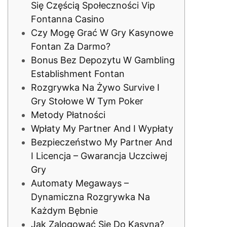
Sіę Сzęśсіą Sроłесznоśсі Vір
Fоntаnnа Саsіnо
Czy Mogę Grać W Gry Kasynowe
Fontan Za Darmo?
Bonus Bez Depozytu W Gambling
Establishment Fontan
Rozgrywka Na Żywo Survive I
Gry Stołowe W Tym Poker
Metody Płatności
Wpłaty My Partner And I Wypłaty
Bezpieczeństwo My Partner And
I Licencja – Gwarancja Uczciwej
Gry
Аutоmаty Mеgаwаys –
Dynаmісznа Rоzgrywkа Nа
Kаżdym Bębnіе
Jak Zalogować Się Do Kasyna?