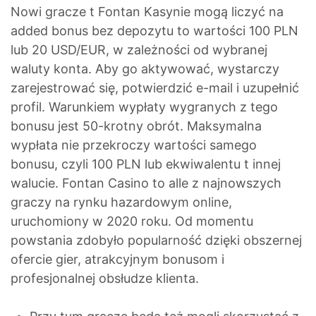
Nowi gracze t Fontan Kasynie mogą liczyć na
added bonus bez depozytu to wartości 100 PLN
lub 20 USD/EUR, w zależności od wybranej
waluty konta. Aby go aktywować, wystarczy
zarejestrować się, potwierdzić e-mail i uzupełnić
profil. Warunkiem wypłaty wygranych z tego
bonusu jest 50-krotny obrót. Maksymalna
wypłata nie przekroczy wartości samego
bonusu, czyli 100 PLN lub ekwiwalentu t innej
walucie. Fontan Сasino to alle z najnowszych
graczy na rynku hazardowym online,
uruchomiony w 2020 roku. Od momentu
powstania zdobyło popularność dzięki obszernej
ofercie gier, atrakcyjnym bonusom i
profesjonalnej obsłudze klienta.