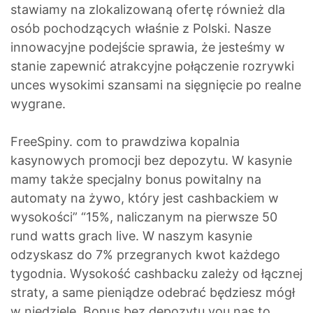
stawiamy na zlokalizowaną ofertę również dla
osób pochodzących właśnie z Polski. Nasze
innowacyjne podejście sprawia, że jesteśmy w
stanie zapewnić atrakcyjne połączenie rozrywki
unces wysokimi szansami na sięgnięcie po realne
wygrane.
FreeSpiny. com to prawdziwa kopalnia
kasynowych promocji bez depozytu. W kasynie
mamy także specjalny bonus powitalny na
automaty na żywo, który jest cashbackiem w
wysokości” “15%, naliczanym na pierwsze 50
rund watts grach live. W naszym kasynie
odzyskasz do 7% przegranych kwot każdego
tygodnia. Wysokość cashbacku zależy od łącznej
straty, a same pieniądze odebrać będziesz mógł
w niedzielę. Bonus bez depozytu you nas to