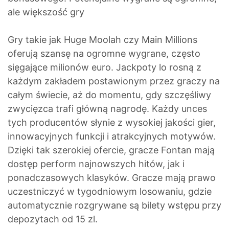
ale większość gry
Gry takie jak Huge Moolah czy Main Millions
oferują szansę na ogromne wygrane, często
sięgające milionów euro. Jackpoty lo rosną z
każdym zakładem postawionym przez graczy na
całym świecie, aż do momentu, gdy szczęśliwy
zwycięzca trafi główną nagrodę. Każdy unces
tych producentów słynie z wysokiej jakości gier,
innowacyjnych funkcji i atrakcyjnych motywów.
Dzięki tak szerokiej ofercie, gracze Fontan mają
dostęp perform najnowszych hitów, jak i
ponadczasowych klasyków. Gracze mają prawo
uczestniczyć w tygodniowym losowaniu, gdzie
automatycznie rozgrywane są bilety wstępu przy
depozytach od 15 zl.