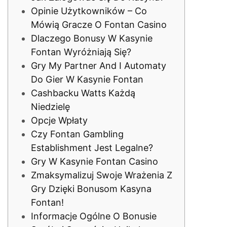
Opinie Użytkowników – Co
Mówią Gracze O Fontan Casino
Dlaczego Bonusy W Kasynie
Fontan Wyróżniają Się?
Gry My Partner And I Automaty
Do Gier W Kasynie Fontan
Cashbacku Watts Każdą
Niedzielę
Opcje Wpłaty
Czy Fontan Gambling
Establishment Jest Legalne?
Gry W Kasynie Fontan Casino
Zmaksymalizuj Swoje Wrażenia Z
Gry Dzięki Bonusom Kasyna
Fontan!
Informacje Ogólne O Bonusie