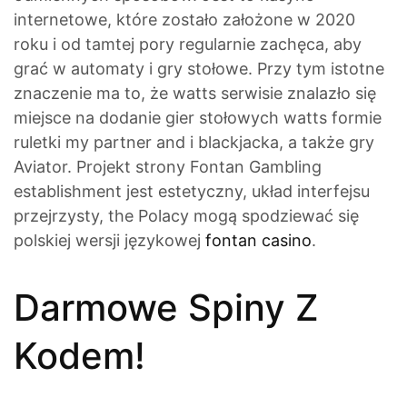
internetowe, które zostało założone w 2020
roku i od tamtej pory regularnie zachęca, aby
grać w automaty i gry stołowe. Przy tym istotne
znaczenie ma to, że watts serwisie znalazło się
miejsce na dodanie gier stołowych watts formie
ruletki my partner and i blackjacka, a także gry
Aviator. Projekt strony Fontan Gambling
establishment jest estetyczny, układ interfejsu
przejrzysty, the Polacy mogą spodziewać się
polskiej wersji językowej
fontan casino
.
Darmowe Spiny Z
Kodem!