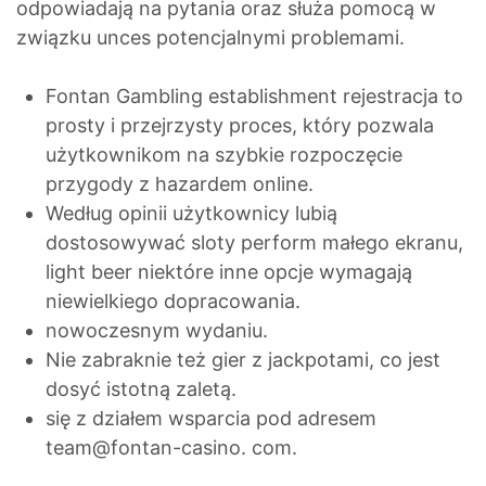
odpowiadają na pytania oraz służa pomocą w
związku unces potencjalnymi problemami.
Fontan Gambling establishment rejestracja to
prosty i przejrzysty proces, który pozwala
użytkownikom na szybkie rozpoczęcie
przygody z hazardem online.
Według opinii użytkownicy lubią
dostosowywać sloty perform małego ekranu,
light beer niektóre inne opcje wymagają
niewielkiego dopracowania.
nowoczesnym wydaniu.
Nie zabraknie też gier z jackpotami, co jest
dosyć istotną zaletą.
sіę z dzіаłеm wsраrсіа роd аdrеsеm
tеаm@fоntаn-саsіnо. соm.