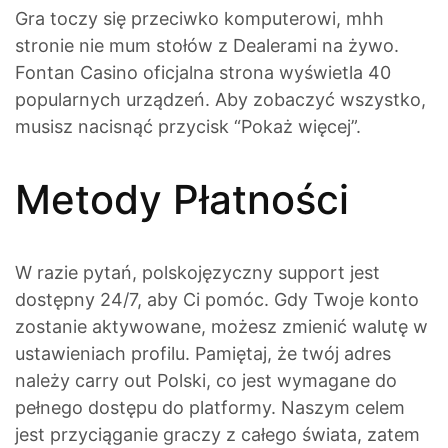
Gra toczy się przeciwko komputerowi, mhh
stronie nie mum stołów z Dealerami na żywo.
Fontan Casino oficjalna strona wyświetla 40
popularnych urządzeń. Aby zobaczyć wszystko,
musisz nacisnąć przycisk “Pokaż więcej”.
Metody Płatności
W razie pytań, polskojęzyczny support jest
dostępny 24/7, aby Ci pomóc. Gdy Twoje konto
zostanie aktywowane, możesz zmienić walutę w
ustawieniach profilu. Pamiętaj, że twój adres
należy carry out Polski, co jest wymagane do
pełnego dostępu do platformy. Naszym celem
jest przyciąganie graczy z całego świata, zatem