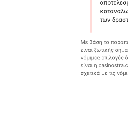
αποτελεσμ
καταναλωτ
των δραστ
Με βάση τα παραπ
είναι ζωτικής σημα
νόμιμες επιλογές 
είναι η casinostra
σχετικά με τις νόμ