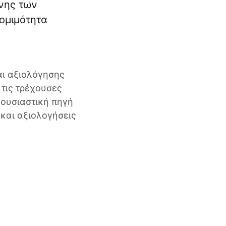
ύνης των
νομιμότητα
ι αξιολόγησης
 τις τρέχουσες
 ουσιαστική πηγή
 και αξιολογήσεις