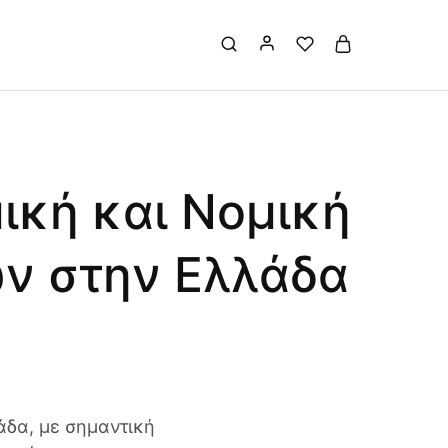
ική και Νομική
ών στην Ελλάδα
άδα, με σημαντική