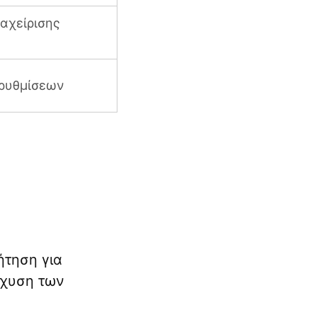
ιαχείρισης
 ρυθμίσεων
ήτηση για
σχυση των