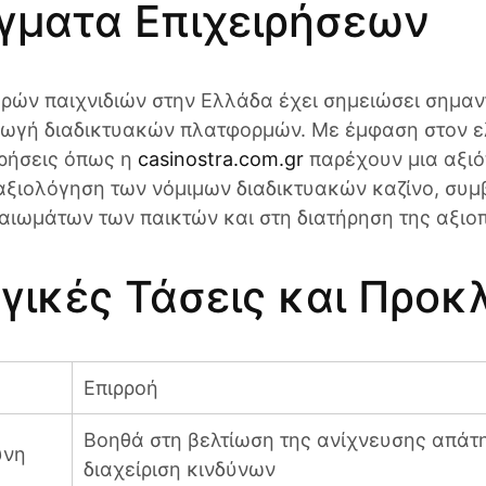
γματα Επιχειρήσεων
ρών παιχνιδιών στην Ελλάδα έχει σημειώσει σημαν
αγωγή διαδικτυακών πλατφορμών. Με έμφαση στον 
ιρήσεις όπως η
casinostra.com.gr
παρέχουν μια αξιό
 αξιολόγηση των νόμιμων διαδικτυακών καζίνο, συ
αιωμάτων των παικτών και στη διατήρηση της αξιοπ
γικές Τάσεις και Προκ
Επιρροή
Βοηθά στη βελτίωση της ανίχνευσης απάτη
ύνη
διαχείριση κινδύνων