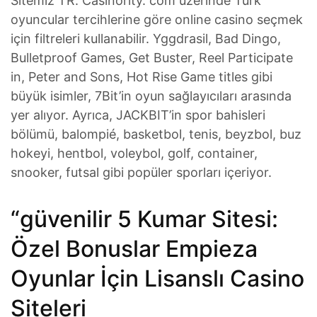
Sitemiz TR. Casinority. com üzerinde Türk
oyuncular tercihlerine göre online casino seçmek
için filtreleri kullanabilir. Yggdrasil, Bad Dingo,
Bulletproof Games, Get Buster, Reel Participate
in, Peter and Sons, Hot Rise Game titles gibi
büyük isimler, 7Bit’in oyun sağlayıcıları arasında
yer alıyor. Ayrıca, JACKBIT’in spor bahisleri
bölümü, balompié, basketbol, tenis, beyzbol, buz
hokeyi, hentbol, voleybol, golf, container,
snooker, futsal gibi popüler sporları içeriyor.
“güvenilir 5 Kumar Sitesi:
Özel Bonuslar Empieza
Oyunlar İçin Lisanslı Casino
Siteleri