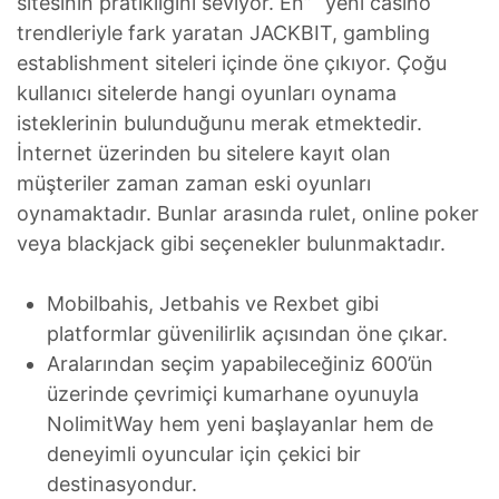
sitesinin pratikliğini seviyor. En” “yeni casino
trendleriyle fark yaratan JACKBIT, gambling
establishment siteleri içinde öne çıkıyor. Çoğu
kullanıcı sitelerde hangi oyunları oynama
isteklerinin bulunduğunu merak etmektedir.
İnternet üzerinden bu sitelere kayıt olan
müşteriler zaman zaman eski oyunları
oynamaktadır. Bunlar arasında rulet, online poker
veya blackjack gibi seçenekler bulunmaktadır.
Mobilbahis, Jetbahis ve Rexbet gibi
platformlar güvenilirlik açısından öne çıkar.
Aralarından seçim yapabileceğiniz 600’ün
üzerinde çevrimiçi kumarhane oyunuyla
NolimitWay hem yeni başlayanlar hem de
deneyimli oyuncular için çekici bir
destinasyondur.