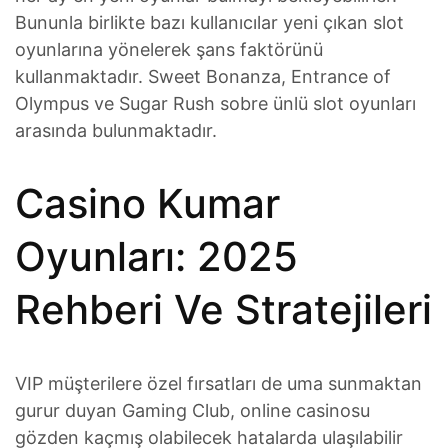
Bununla birlikte bazı kullanıcılar yeni çıkan slot
oyunlarına yönelerek şans faktörünü
kullanmaktadır. Sweet Bonanza, Entrance of
Olympus ve Sugar Rush sobre ünlü slot oyunları
arasında bulunmaktadır.
Casino Kumar
Oyunları: 2025
Rehberi Ve Stratejileri
VIP müşterilere özel fırsatları de uma sunmaktan
gurur duyan Gaming Club, online casinosu
gözden kaçmış olabilecek hatalarda ulaşılabilir