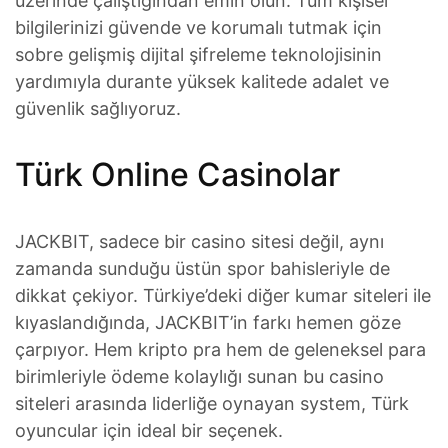
üzerinde çalıştığından emin olun. Tüm kişisel
bilgilerinizi güvende ve korumalı tutmak için
sobre gelişmiş dijital şifreleme teknolojisinin
yardımıyla durante yüksek kalitede adalet ve
güvenlik sağlıyoruz.
Türk Online Casinolar
JACKBIT, sadece bir casino sitesi değil, aynı
zamanda sunduğu üstün spor bahisleriyle de
dikkat çekiyor. Türkiye’deki diğer kumar siteleri ile
kıyaslandığında, JACKBIT’in farkı hemen göze
çarpıyor. Hem kripto pra hem de geleneksel para
birimleriyle ödeme kolaylığı sunan bu casino
siteleri arasında liderliğe oynayan system, Türk
oyuncular için ideal bir seçenek.