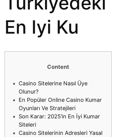
Türkiyedeki
En Iyi Ku
Content
Casino Sitelerine Nasıl Üye
Olunur?
En Popüler Online Casino Kumar
Oyunları Ve Stratejileri
Son Karar: 2025’in En İyi Kumar
Siteleri
Casino Sitelerinin Adresleri Yasal