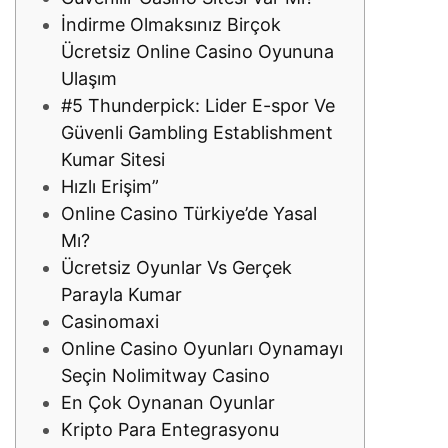
İndirme Olmaksınız Birçok
Ücretsiz Online Casino Oyununa
Ulaşım
#5 Thunderpick: Lider E-spor Ve
Güvenli Gambling Establishment
Kumar Sitesi
Hızlı Erişim”
Online Casino Türkiye’de Yasal
Mı?
Ücretsiz Oyunlar Vs Gerçek
Parayla Kumar
Casinomaxi
Online Casino Oyunları Oynamayı
Seçin Nolimitway Casino
En Çok Oynanan Oyunlar
Kripto Para Entegrasyonu