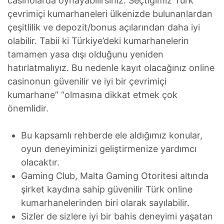
casinolarda oynayabilirsiniz. Seçtiğimiz Türk
çevrimiçi kumarhaneleri ülkenizde bulunanlardan
çeşitlilik ve depozit/bonus açılarından daha iyi
olabilir. Tabii ki Türkiye’deki kumarhanelerin
tamamen yasa dışı olduğunu yeniden
hatırlatmalıyız. Bu nedenle kayıt olacağınız online
casinonun güvenilir ve iyi bir çevrimiçi
kumarhane” “olmasına dikkat etmek çok
önemlidir.
Bu kapsamlı rehberde ele aldığımız konular,
oyun deneyiminizi geliştirmenize yardımcı
olacaktır.
Gaming Club, Malta Gaming Otoritesi altında
şirket kaydına sahip güvenilir Türk online
kumarhanelerinden biri olarak sayılabilir.
Sizler de sizlere iyi bir bahis deneyimi yaşatan