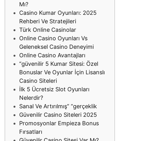
Mı?
Casino Kumar Oyunları: 2025
Rehberi Ve Stratejileri
Türk Online Casinolar
Online Casino Oyunları Vs
Geleneksel Casino Deneyimi
Online Casino Avantajları
“güvenilir 5 Kumar Sitesi: Özel
Bonuslar Ve Oyunlar İçin Lisanslı
Casino Siteleri
İlk 5 Ücretsiz Slot Oyunları
Nelerdir?
Sanal Ve Artırılmış” “gerçeklik
Güvenilir Casino Siteleri 2025
Promosyonlar Empieza Bonus
Fırsatları
Güvenilir Casino Sitesi Var Mı?