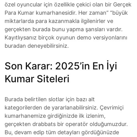
özel oyuncular için özellikle çekici olan bir Gerçek
Para Kumar kumarhanesidir. Her zaman” “büyük
miktarlarda para kazanmakla ilgilenirler ve
gerçekten burada bunu yapma şansları vardır.
Kayıtlıysanız birçok oyunun demo versiyonlarını
buradan deneyebilirsiniz.
Son Karar: 2025’in En İyi
Kumar Siteleri
Burada belirtilen slotlar için bazı alt
kategorilerden de yararlanabilirsiniz. Çevrimiçi
kumarhanemize girdiğinizde ilk izlenim,
gerçekten drabbats bir operatör olduğumuzdur.
Bu, devam edip tüm detayları gördüğünüzde