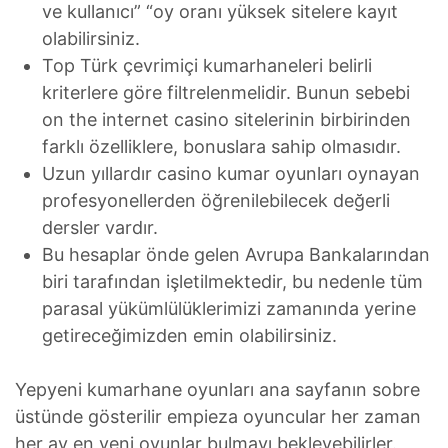
ve kullanıcı” “oy oranı yüksek sitelere kayıt
olabilirsiniz.
Top Türk çevrimiçi kumarhaneleri belirli
kriterlere göre filtrelenmelidir. Bunun sebebi
on the internet casino sitelerinin birbirinden
farklı özelliklere, bonuslara sahip olmasıdır.
Uzun yıllardır casino kumar oyunları oynayan
profesyonellerden öğrenilebilecek değerli
dersler vardır.
Bu hesaplar önde gelen Avrupa Bankalarından
biri tarafından işletilmektedir, bu nedenle tüm
parasal yükümlülüklerimizi zamanında yerine
getireceğimizden emin olabilirsiniz.
Yepyeni kumarhane oyunları ana sayfanın sobre
üstünde gösterilir empieza oyuncular her zaman
her ay en yeni oyunlar bulmayı bekleyebilirler.