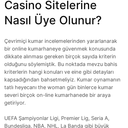
Casino Sitelerine
Nasıl Üye Olunur?
Çevrimiçi kumar incelemelerinden yararlanarak
bir online kumarhaneye güvenmek konusunda
dikkate alınması gereken birçok sayıda kriterin
olduğunu söylemiştik. Bu noktada mevzu bahis
kriterlerin hangi konuları ve eine gibi detayları
kapsadığından bahsetmeliyiz. Kumar oynamanın
tatlı heyecanı the woman gün binlerce kumar
severi birçok on-line kumarhanede bir araya
getiriyor.
UEFA Şampiyonlar Ligi, Premier Lig, Seria A,
Bundesliga, NBA, NHL, La Banda gibi büyük