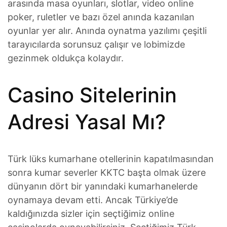
arasında masa oyunları, slotlar, video online
poker, ruletler ve bazı özel anında kazanılan
oyunlar yer alır. Anında oynatma yazılımı çeşitli
tarayıcılarda sorunsuz çalışır ve lobimizde
gezinmek oldukça kolaydır.
Casino Sitelerinin
Adresi Yasal Mı?
Türk lüks kumarhane otellerinin kapatılmasından
sonra kumar severler KKTC başta olmak üzere
dünyanın dört bir yanındaki kumarhanelerde
oynamaya devam etti. Ancak Türkiye’de
kaldığınızda sizler için seçtiğimiz online