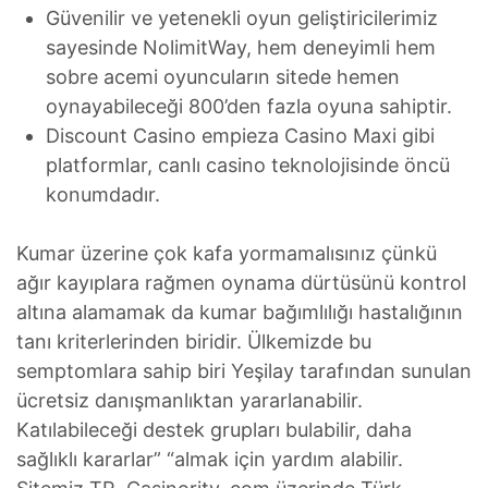
Güvenilir ve yetenekli oyun geliştiricilerimiz
sayesinde NolimitWay, hem deneyimli hem
sobre acemi oyuncuların sitede hemen
oynayabileceği 800’den fazla oyuna sahiptir.
Discount Casino empieza Casino Maxi gibi
platformlar, canlı casino teknolojisinde öncü
konumdadır.
Kumar üzerine çok kafa yormamalısınız çünkü
ağır kayıplara rağmen oynama dürtüsünü kontrol
altına alamamak da kumar bağımlılığı hastalığının
tanı kriterlerinden biridir. Ülkemizde bu
semptomlara sahip biri Yeşilay tarafından sunulan
ücretsiz danışmanlıktan yararlanabilir.
Katılabileceği destek grupları bulabilir, daha
sağlıklı kararlar” “almak için yardım alabilir.