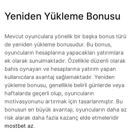
Yeniden Yükleme Bonusu
Mevcut oyunculara yönelik bir başka bonus türü
de yeniden yükleme bonusudur. Bu bonus,
oyuncuların hesaplarına yapacakları yatırımlara
ek olarak sunulmaktadır. Özellikle düzenli olarak
bahis oynayan ve hesaplarına yatırım yapan
kullanıcılara avantaj sağlamaktadır. Yeniden
yükleme bonusu, genellikle belirli günlerde veya
haftalarda geçerli olup, oyuncuların
motivasyonunu artırmak için tasarlanmıştır. Bu
bonusun en büyük avantajı, oyuncuların daha az
risk alarak daha fazla kazanç elde etmeleridir
mostbet az
.