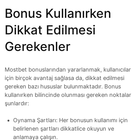
Bonus Kullanırken
Dikkat Edilmesi
Gerekenler
Mostbet bonuslarından yararlanmak, kullanıcılar
için birçok avantaj sağlasa da, dikkat edilmesi
gereken bazı hususlar bulunmaktadır. Bonus
kullanırken bilincinde olunması gereken noktalar
şunlardır:
Oynama Şartları: Her bonusun kullanımı için
belirlenen şartları dikkatlice okuyun ve
anlamaya çalışın.