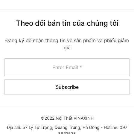
Theo dõi bản tin của chúng tôi
Đăng ký để nhận thông tin về sản phẩm và phiếu giảm
giá
©2022 Nội Thất VINAXINH
Địa chỉ: 57 Lý Tự Trọng, Quang Trung, Hà Đông - Hotline: 097
8822528