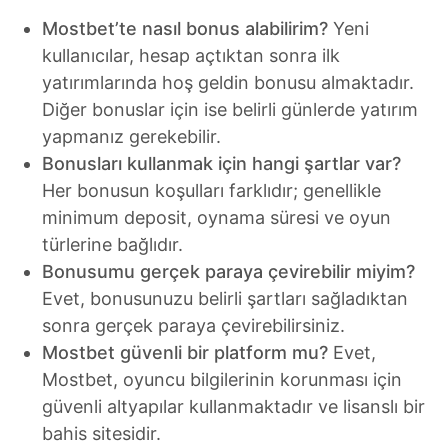
Mostbet’te nasıl bonus alabilirim?
Yeni
kullanıcılar, hesap açtıktan sonra ilk
yatırımlarında hoş geldin bonusu almaktadır.
Diğer bonuslar için ise belirli günlerde yatırım
yapmanız gerekebilir.
Bonusları kullanmak için hangi şartlar var?
Her bonusun koşulları farklıdır; genellikle
minimum deposit, oynama süresi ve oyun
türlerine bağlıdır.
Bonusumu gerçek paraya çevirebilir miyim?
Evet, bonusunuzu belirli şartları sağladıktan
sonra gerçek paraya çevirebilirsiniz.
Mostbet güvenli bir platform mu?
Evet,
Mostbet, oyuncu bilgilerinin korunması için
güvenli altyapılar kullanmaktadır ve lisanslı bir
bahis sitesidir.