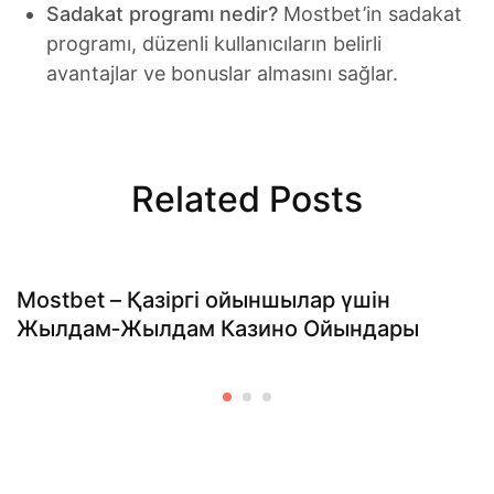
Sadakat programı nedir?
Mostbet’in sadakat
programı, düzenli kullanıcıların belirli
avantajlar ve bonuslar almasını sağlar.
Related Posts
Mostbet – Қазіргі ойыншылар үшін
Жылдам‑Жылдам Казино Ойындары