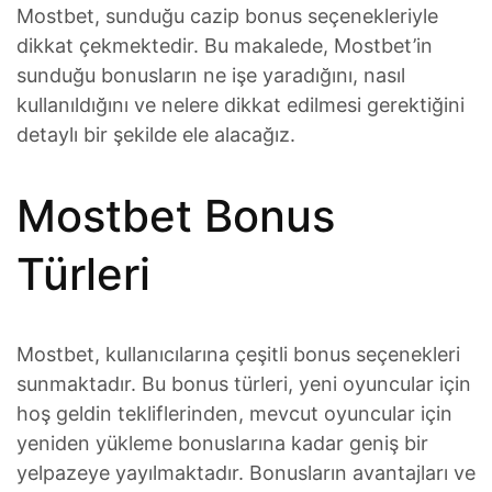
Mostbet, sunduğu cazip bonus seçenekleriyle
dikkat çekmektedir. Bu makalede, Mostbet’in
sunduğu bonusların ne işe yaradığını, nasıl
kullanıldığını ve nelere dikkat edilmesi gerektiğini
detaylı bir şekilde ele alacağız.
Mostbet Bonus
Türleri
Mostbet, kullanıcılarına çeşitli bonus seçenekleri
sunmaktadır. Bu bonus türleri, yeni oyuncular için
hoş geldin tekliflerinden, mevcut oyuncular için
yeniden yükleme bonuslarına kadar geniş bir
yelpazeye yayılmaktadır. Bonusların avantajları ve