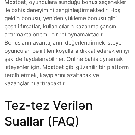
Mostbet, oyunculara sunduğu bonus seçenekleri
ile bahis deneyimini zenginleştirmektedir. Hoş
geldin bonusu, yeniden yükleme bonusu gibi
çeşitli fırsatlar, kullanıcıların kazanma şansını
artırmakta önemli bir rol oynamaktadır.
Bonusların avantajlarını değerlendirmek isteyen
oyuncular, belirtilen koşullara dikkat ederek en iyi
şekilde faydalanabilirler. Online bahis oynamak
isteyenler için, Mostbet gibi güvenilir bir platform
tercih etmek, kayıplarını azaltacak ve
kazançlarını artıracaktır.
Tez-tez Verilən
Suallar (FAQ)