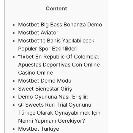
Content
Mostbet Big Bass Bonanza Demo
Mostbet Aviator
Mostbet’te Bahis Yapılabilecek
Popüler Spor Etkinlikleri
“1xbet En Republic Of Colombia:
Apuestas Deportivas Con Online
Casino Online
Mostbet Demo Modu
Sweet Bienestar Giriş
Demo Oyununa Nasıl Erişilir:
Q: Sweets Run Trial Oyununu
Türkçe Olarak Oynayabilmek Için
Nenni Yapmam Gerekiyor?
Mostbet Türkiye