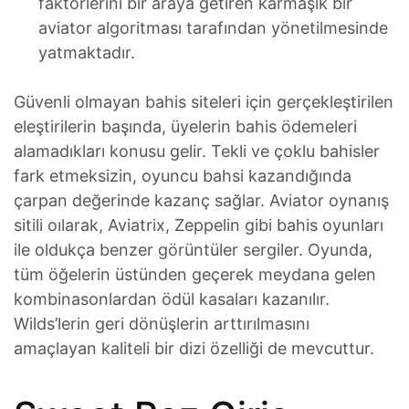
faktörlerini bir araya getiren karmaşık bir
aviator algoritması tarafından yönetilmesinde
yatmaktadır.
Güvenli olmayan bahis siteleri için gerçekleştirilen
eleştirilerin başında, üyelerin bahis ödemeleri
alamadıkları konusu gelir. Tekli ve çoklu bahisler
fark etmeksizin, oyuncu bahsi kazandığında
çarpan değerinde kazanç sağlar. Aviator oynanış
sitili oılarak, Aviatrix, Zeppelin gibi bahis oyunları
ile oldukça benzer görüntüler sergiler. Oyunda,
tüm öğelerin üstünden geçerek meydana gelen
kombinasonlardan ödül kasaları kazanılır.
Wilds’lerin geri dönüşlerin arttırılmasını
amaçlayan kaliteli bir dizi özelliği de mevcuttur.