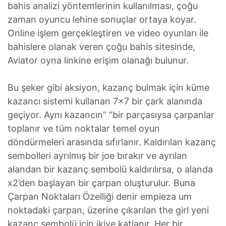
bahis analizi yöntemlerinin kullanılması, çoğu
zaman oyuncu lehine sonuçlar ortaya koyar.
Online işlem gerçekleştiren ve video oyunları ile
bahislere olanak veren çoğu bahis sitesinde,
Aviator oyna linkine erişim olanağı bulunur.
Bu şeker gibi aksiyon, kazanç bulmak için küme
kazancı sistemi kullanan 7×7 bir çark alanında
geçiyor. Aynı kazancın” “bir parçasıysa çarpanlar
toplanır ve tüm noktalar temel oyun
döndürmeleri arasında sıfırlanır. Kaldırılan kazanç
sembolleri ayrılmış bir joe bırakır ve ayrılan
alandan bir kazanç sembolü kaldırılırsa, o alanda
x2’den başlayan bir çarpan oluşturulur. Buna
Çarpan Noktaları Özelliği denir empieza um
noktadaki çarpan, üzerine çıkarılan the girl yeni
kazanç sembolü için ikiye katlanır. Her bir