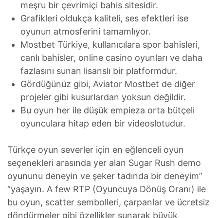
meşru bir çevrimiçi bahis sitesidir.
Grafikleri oldukça kaliteli, ses efektleri ise
oyunun atmosferini tamamlıyor.
Mostbet Türkiye, kullanıcılara spor bahisleri,
canlı bahisler, online casino oyunları ve daha
fazlasını sunan lisanslı bir platformdur.
Gördüğünüz gibi, Aviator Mostbet de diğer
projeler gibi kusurlardan yoksun değildir.
Bu oyun her ile düşük empieza orta bütçeli
oyunculara hitap eden bir videoslotudur.
Türkçe oyun severler için en eğlenceli oyun
seçenekleri arasında yer alan Sugar Rush demo
oyununu deneyin ve şeker tadında bir deneyim”
“yaşayın. A few RTP (Oyuncuya Dönüş Oranı) ile
bu oyun, scatter sembolleri, çarpanlar ve ücretsiz
döndürmeler gibi özellikler sunarak büyük