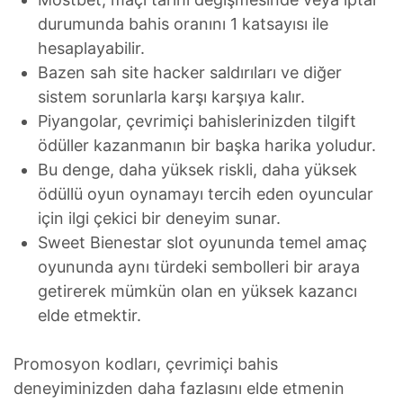
durumunda bahis oranını 1 katsayısı ile
hesaplayabilir.
Bazen sah site hacker saldırıları ve diğer
sistem sorunlarla karşı karşıya kalır.
Piyangolar, çevrimiçi bahislerinizden tilgift
ödüller kazanmanın bir başka harika yoludur.
Bu denge, daha yüksek riskli, daha yüksek
ödüllü oyun oynamayı tercih eden oyuncular
için ilgi çekici bir deneyim sunar.
Sweet Bienestar slot oyununda temel amaç
oyununda aynı türdeki sembolleri bir araya
getirerek mümkün olan en yüksek kazancı
elde etmektir.
Promosyon kodları, çevrimiçi bahis
deneyiminizden daha fazlasını elde etmenin