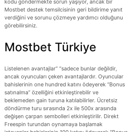
kodu göndermekte sorun yaşıyor, ancak bir
Mostbet destek temsilcisinin geri bildirime yanıt
verdiğini ve sorunu çözmeye yardımcı olduğunu
görebilirsiniz.
Mostbet Türkiye
Listelenen avantajlar” “sadece bunlar değildir,
ancak oyuncuları çeken avantajlardır. Oyuncular
bahislerinin one hundred katını ödeyerek “Bonus
satınalma” özelliğini etkinleştirebilir ve
beklemeden gain turuna katılabilirler. Ücretsiz
döndürme turu sırasında 2x ile 500x arasında
değişen çarpan sembolleri etkinleştirilir. Direkt
Freespin turundan oynamaya başlamak