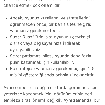
chance etmek çok önemlidir.
Ancak, oyunun kurallarını ve stratejilerini
öğrenmeden önce, bir bahis sitesine giriş
yapmanız gerekmektedir.
Sugar Rush” “trial slot oyununu çevrimiçi
olarak veya bilgisayarınıza indirerek
oynayabilirsiniz.
Şeker patlaması hilesi, oyunda daha fazla
puan kazanmak için kullanılabilir.
Bu stratejide yapmanız gereken uçağın 1. 5
mislini gösterdiği anda bahsinizi çekmektir.
Aynı sembollerin doğru miktarda görünmesi için
yeterince kazanmak için, görünümlerinin yeri
empieza sırası önemli değildir. Aynı zamanda, bu”