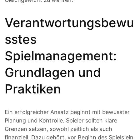
Verantwortungsbewu
sstes
Spielmanagement:
Grundlagen und
Praktiken
Ein erfolgreicher Ansatz beginnt mit bewusster
Planung und Kontrolle. Spieler sollten klare
Grenzen setzen, sowohl zeitlich als auch
finanziell. Dazu gehört, vor Beginn des Spiels ein