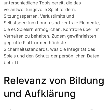
unterschiedliche Tools bereit, die das
verantwortungsvolle Spiel fördern.
Sitzungssperren, Verlustlimits und
Selbstsperrfunktionen sind zentrale Elemente,
die es Spielern ermöglichen, Kontrolle über ihr
Verhalten zu behalten. Zudem gewährleisten
geprüfte Plattformen höchste
Sicherheitsstandards, was die Integrität des
Spiels und den Schutz der persönlichen Daten
betrifft.
Relevanz von Bildung
und Aufklärung