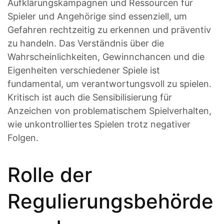
Aufklärungskampagnen und Ressourcen für
Spieler und Angehörige sind essenziell, um
Gefahren rechtzeitig zu erkennen und präventiv
zu handeln. Das Verständnis über die
Wahrscheinlichkeiten, Gewinnchancen und die
Eigenheiten verschiedener Spiele ist
fundamental, um verantwortungsvoll zu spielen.
Kritisch ist auch die Sensibilisierung für
Anzeichen von problematischem Spielverhalten,
wie unkontrolliertes Spielen trotz negativer
Folgen.
Rolle der
Regulierungsbehörde