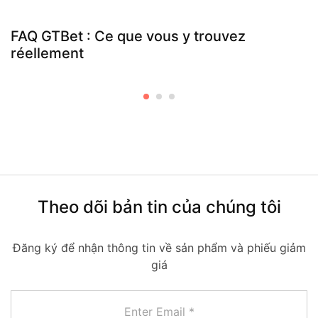
FAQ GTBet : Ce que vous y trouvez
réellement
Theo dõi bản tin của chúng tôi
Đăng ký để nhận thông tin về sản phẩm và phiếu giảm
giá