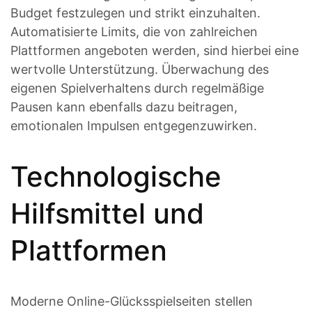
Budget festzulegen und strikt einzuhalten.
Automatisierte Limits, die von zahlreichen
Plattformen angeboten werden, sind hierbei eine
wertvolle Unterstützung. Überwachung des
eigenen Spielverhaltens durch regelmäßige
Pausen kann ebenfalls dazu beitragen,
emotionalen Impulsen entgegenzuwirken.
Technologische
Hilfsmittel und
Plattformen
Moderne Online-Glücksspielseiten stellen