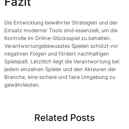
Fazit
Die Entwicklung bewährter Strategien und der
Einsatz moderner Tools sind essenziell, um die
Kontrolle im Online-Glücksspiel zu behalten.
Verantwortungsbewusstes Spielen schützt vor
negativen Folgen und fördert nachhaltigen
Spielspaß. Letztlich liegt die Verantwortung bei
jedem einzelnen Spieler und den Akteuren der
Branche, eine sichere und faire Umgebung zu
gewährleisten.
Related Posts