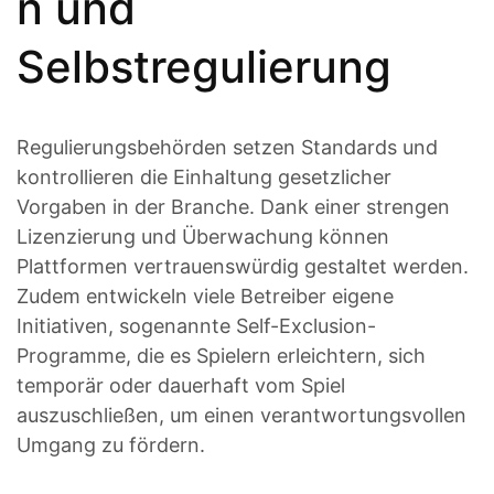
n und
Selbstregulierung
Regulierungsbehörden setzen Standards und
kontrollieren die Einhaltung gesetzlicher
Vorgaben in der Branche. Dank einer strengen
Lizenzierung und Überwachung können
Plattformen vertrauenswürdig gestaltet werden.
Zudem entwickeln viele Betreiber eigene
Initiativen, sogenannte Self-Exclusion-
Programme, die es Spielern erleichtern, sich
temporär oder dauerhaft vom Spiel
auszuschließen, um einen verantwortungsvollen
Umgang zu fördern.