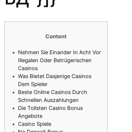
Content
Nehmen Sie Einander In Acht Vor
Illegalen Oder Betrügerischen
Casinos
Was Bietet Dasjenige Casinos
Dem Spieler
Beste Online Casinos Durch
Schnellen Auszahlungen
Die Tollsten Casino Bonus
Angebote
Casino Spiele
No Deposit Bonus