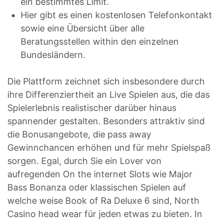
ein bestimmtes Limit.
Hier gibt es einen kostenlosen Telefonkontakt
sowie eine Übersicht über alle
Beratungsstellen within den einzelnen
Bundesländern.
Die Plattform zeichnet sich insbesondere durch
ihre Differenziertheit an Live Spielen aus, die das
Spielerlebnis realistischer darüber hinaus
spannender gestalten. Besonders attraktiv sind
die Bonusangebote, die pass away
Gewinnchancen erhöhen und für mehr Spielspaß
sorgen. Egal, durch Sie ein Lover von
aufregenden On the internet Slots wie Major
Bass Bonanza oder klassischen Spielen auf
welche weise Book of Ra Deluxe 6 sind, North
Casino head wear für jeden etwas zu bieten. In