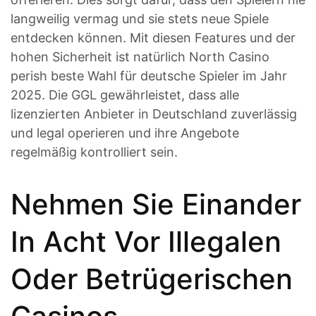
langweilig vermag und sie stets neue Spiele
entdecken können. Mit diesen Features und der
hohen Sicherheit ist natürlich North Casino
perish beste Wahl für deutsche Spieler im Jahr
2025. Die GGL gewährleistet, dass alle
lizenzierten Anbieter in Deutschland zuverlässig
und legal operieren und ihre Angebote
regelmäßig kontrolliert sein.
Nehmen Sie Einander
In Acht Vor Illegalen
Oder Betrügerischen