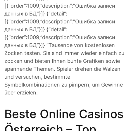
[{“order”:1009,”description”:”Ошибка записи
данных в БД”}]} {“detail”:
[{“order”:1009,”description”:”Ошибка записи
данных в БД”}]} {“detail”:
[{“order”:1009,”description”:”Ошибка записи
данных в БД”}]} “Tausende von kostenlosen
Zocken testen. Sie sind immer wieder einfach zu
zocken und bieten Ihnen bunte Grafiken sowie
spannende Themen. Spieler drehen die Walzen
und versuchen, bestimmte
Symbolkombinationen zu pimpern, um Gewinne
über erzielen.
Beste Online Casinos
Österreich – Top