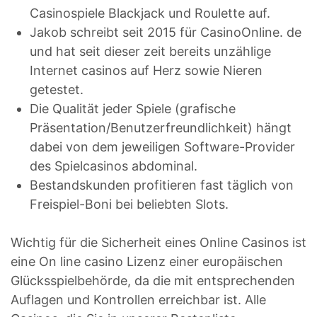
Casinospiele Blackjack und Roulette auf.
Jakob schreibt seit 2015 für CasinoOnline. de
und hat seit dieser zeit bereits unzählige
Internet casinos auf Herz sowie Nieren
getestet.
Die Qualität jeder Spiele (grafische
Präsentation/Benutzerfreundlichkeit) hängt
dabei von dem jeweiligen Software-Provider
des Spielcasinos abdominal.
Bestandskunden profitieren fast täglich von
Freispiel-Boni bei beliebten Slots.
Wichtig für die Sicherheit eines Online Casinos ist
eine On line casino Lizenz einer europäischen
Glücksspielbehörde, da die mit entsprechenden
Auflagen und Kontrollen erreichbar ist. Alle