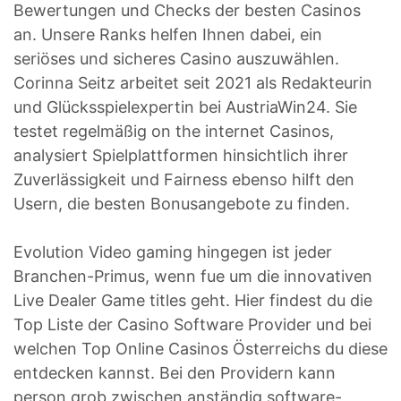
Bewertungen und Checks der besten Casinos
an. Unsere Ranks helfen Ihnen dabei, ein
seriöses und sicheres Casino auszuwählen.
Corinna Seitz arbeitet seit 2021 als Redakteurin
und Glücksspielexpertin bei AustriaWin24. Sie
testet regelmäßig on the internet Casinos,
analysiert Spielplattformen hinsichtlich ihrer
Zuverlässigkeit und Fairness ebenso hilft den
Usern, die besten Bonusangebote zu finden.
Evolution Video gaming hingegen ist jeder
Branchen-Primus, wenn fue um die innovativen
Live Dealer Game titles geht. Hier findest du die
Top Liste der Casino Software Provider und bei
welchen Top Online Casinos Österreichs du diese
entdecken kannst. Bei den Providern kann
person grob zwischen anständig software-