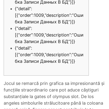
бка Записи Данных В БД”}]}
{“detail”:
[{“order”:1009,”description”:”Оши
бка Записи Данных В БД”}]}
{“detail”:
[{“order”:1009,”description”:”Оши
бка Записи Данных В БД”}]}
{“detail”:
[{“order”:1009,”description”:”Оши
бка Записи Данных В БД”}]}
Jocul se remarcă prin grafica sa impresionantă și
funcțiile straordinario care pot aduce câștiguri
substanțiale la gates of olympus slot. De los
angeles simbolurile strălucitoare până la coloana