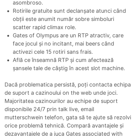
asombroso.
Rotirile gratuite sunt declanșate atunci când
obții este anumit număr sobre simboluri
scatter rapid climax role.
Gates of Olympus are un RTP atractiv, care
face jocul și no incitant, mai beers când
activezi cele 15 rotiri sans frais.
Află ce înseamnă RTP și cum afectează
șansele tale de câștig în acest slot machine.
Dacă problematica persistă, poți contacta echipa
de suport a cazinoului on the web unde joci.
Majoritatea cazinourilor au echipe de suport
disponibile 24/7 prin talk live, email
mutterschwein telefon, gata să te ajute să rezolvi
orice problemă tehnică. Compară avantajele și
dezavantajele de a juca Gates associated with