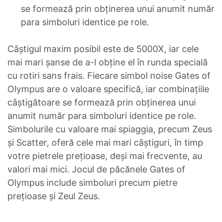
se formează prin obținerea unui anumit număr
para simboluri identice pe role.
Câștigul maxim posibil este de 5000X, iar cele
mai mari șanse de a-l obține el în runda specială
cu rotiri sans frais. Fiecare simbol noise Gates of
Olympus are o valoare specifică, iar combinațiile
câștigătoare se formează prin obținerea unui
anumit număr para simboluri identice pe role.
Simbolurile cu valoare mai spiaggia, precum Zeus
și Scatter, oferă cele mai mari câștiguri, în timp
votre pietrele prețioase, deși mai frecvente, au
valori mai mici. Jocul de păcănele Gates of
Olympus include simboluri precum pietre
prețioase și Zeul Zeus.