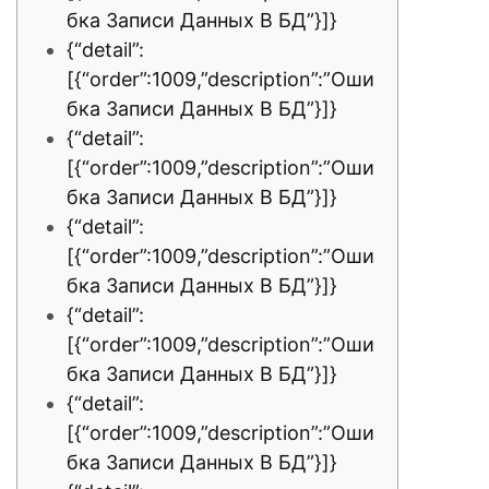
бка Записи Данных В БД”}]}
{“detail”:
[{“order”:1009,”description”:”Оши
бка Записи Данных В БД”}]}
{“detail”:
[{“order”:1009,”description”:”Оши
бка Записи Данных В БД”}]}
{“detail”:
[{“order”:1009,”description”:”Оши
бка Записи Данных В БД”}]}
{“detail”:
[{“order”:1009,”description”:”Оши
бка Записи Данных В БД”}]}
{“detail”:
[{“order”:1009,”description”:”Оши
бка Записи Данных В БД”}]}