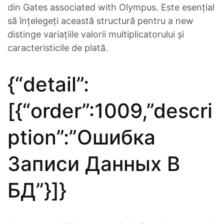
din Gates associated with Olympus. Este esențial
să înțelegeți această structură pentru a new
distinge variațiile valorii multiplicatorului și
caracteristicile de plată.
{“detail”:
[{“order”:1009,”descri
ption”:”Ошибка
Записи Данных В
БД”}]}