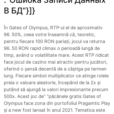
В БД”}]}
În Gates of Olympus, RTP-ul el de aproximativ
96. 50%, ceea votre înseamnă că, teoretic,
pentru fiecare 100 RON pariați, jocul va returna
96. 50 RON rapid climax o perioadă lungă de
timp, având o volatilitate mare. Acest RTP ridicat
face jocul de cazino mai atractiv pentru jucători,
oferind o șansă decentă de a câștiga pe termen
lung. Fiecare simbol multiplicator ce atinge rolele
preia o valoare aleatorie, începând de la 2x și
putând să ajungă la valori impresionante precum
500x. Acest joc de” “păcănele gratis Gates of
Olympus face zona din portofoliul Pragamtic Play
și a new fost lansat în anul 2021. Tematica este