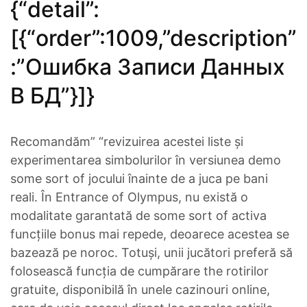
{“detail”:
[{“order”:1009,”description”
:”Ошибка Записи Данных
В БД”}]}
Recomandăm” “revizuirea acestei liste și
experimentarea simbolurilor în versiunea demo
some sort of jocului înainte de a juca pe bani
reali. În Entrance of Olympus, nu există o
modalitate garantată de some sort of activa
funcțiile bonus mai repede, deoarece acestea se
bazează pe noroc. Totuși, unii jucători preferă să
folosească funcția de cumpărare the rotirilor
gratuite, disponibilă în unele cazinouri online,