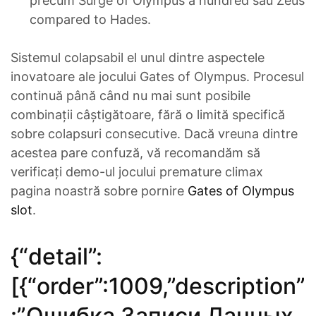
precum Surge of Olympus a hundred sau Zeus
compared to Hades.
Sistemul colapsabil el unul dintre aspectele
inovatoare ale jocului Gates of Olympus. Procesul
continuă până când nu mai sunt posibile
combinații câștigătoare, fără o limită specifică
sobre colapsuri consecutive. Dacă vreuna dintre
acestea pare confuză, vă recomandăm să
verificați demo-ul jocului premature climax
pagina noastră sobre pornire
Gates of Olympus
slot
.
{“detail”:
[{“order”:1009,”description”
:”Ошибка Записи Данных