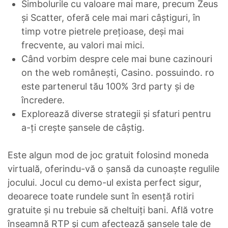
Simbolurile cu valoare mai mare, precum Zeus
și Scatter, oferă cele mai mari câștiguri, în
timp votre pietrele prețioase, deși mai
frecvente, au valori mai mici.
Când vorbim despre cele mai bune cazinouri
on the web românești, Casino. possuindo. ro
este partenerul tău 100% 3rd party și de
încredere.
Explorează diverse strategii și sfaturi pentru
a-ți crește șansele de câștig.
Este algun mod de joc gratuit folosind moneda
virtuală, oferindu-vă o șansă da cunoaște regulile
jocului. Jocul cu demo-ul exista perfect sigur,
deoarece toate rundele sunt în esență rotiri
gratuite și nu trebuie să cheltuiți bani. Află votre
înseamnă RTP și cum afectează șansele tale de