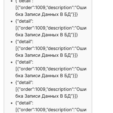
{“detail”:
[{“order”:1009,”description”:”Оши
бка Записи Данных В БД”}]}
{“detail”:
[{“order”:1009,”description”:”Оши
бка Записи Данных В БД”}]}
{“detail”:
[{“order”:1009,”description”:”Оши
бка Записи Данных В БД”}]}
{“detail”:
[{“order”:1009,”description”:”Оши
бка Записи Данных В БД”}]}
{“detail”:
[{“order”:1009,”description”:”Оши
бка Записи Данных В БД”}]}
{“detail”:
[{“order”:1009,”description”:”Оши