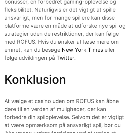
bonusser, en forbedret gaming-oplevelse og
fleksibilitet. Naturligvis er det vigtigt at spille
ansvarligt, men for mange spillere kan disse
platforme være en måde at udforske nye spil og
strategier uden de restriktioner, der kan følge
med ROFUS. Hvis du ønsker at læse mere om
emnet, kan du besøge
New York Times
eller
følge udviklingen på
Twitter
.
Konklusion
At vælge et casino uden om ROFUS kan åbne
døre til en verden af muligheder, der kan
forbedre din spiloplevelse. Selvom det er vigtigt
at være opmærksom på ansvarligt spil, bør du