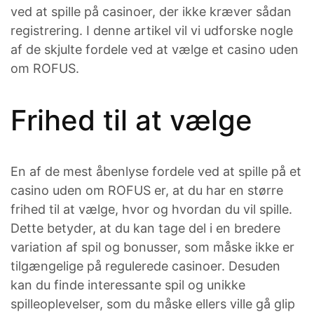
ved at spille på casinoer, der ikke kræver sådan
registrering. I denne artikel vil vi udforske nogle
af de skjulte fordele ved at vælge et casino uden
om ROFUS.
Frihed til at vælge
En af de mest åbenlyse fordele ved at spille på et
casino uden om ROFUS er, at du har en større
frihed til at vælge, hvor og hvordan du vil spille.
Dette betyder, at du kan tage del i en bredere
variation af spil og bonusser, som måske ikke er
tilgængelige på regulerede casinoer. Desuden
kan du finde interessante spil og unikke
spilleoplevelser, som du måske ellers ville gå glip