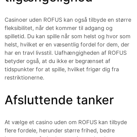
Casinoer uden ROFUS kan også tilbyde en større
fleksibilitet, når det kommer til adgang og
spilletid. Du kan spille når som helst og hvor som
helst, hvilket er en væsentlig fordel for dem, der
har en travl livsstil. Uafhængigheden af ROFUS
betyder også, at du ikke er begrænset af
tidspunkter for at spille, hvilket frigør dig fra
restriktionerne.
Afsluttende tanker
At vælge et casino uden om ROFUS kan tilbyde
flere fordele, herunder større frihed, bedre