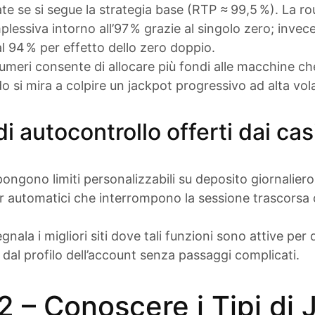
ate se si segue la strategia base (RTP ≈ 99,5 %). La r
lessiva intorno all’​97 % grazie al singolo zero; invece
 94 % per effetto dello zero doppio.
meri consente di allocare più fondi alle macchine c
 si mira a colpire un jackpot progressivo ad alta volat
i autocontrollo offerti dai cas
ongono limiti personalizzabili su deposito giornaliero
er automatici che interrompono la sessione trascorsa o
nala i migliori siti dove tali funzioni sono attive per
i dal profilo dell’account senza passaggi complicati.
2 – Conoscere i Tipi di