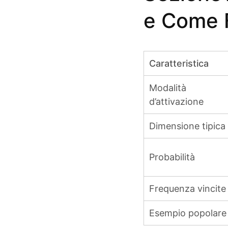
e Come 
Caratteristica
Modalità
d’attivazione
Dimensione tipica
Probabilità
Frequenza vincite
Esempio popolare