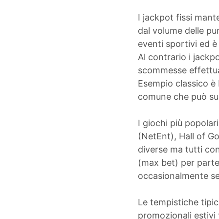
I jackpot fissi ma
dal volume delle pu
eventi sportivi ed 
Al contrario i jack
scommesse effettuat
Esempio classico è 
comune che può super
I giochi più popola
(NetEnt), Hall of G
diverse ma tutti c
(max bet) per parte
occasionalmente seq
Le tempistiche tipi
promozionali estivi 