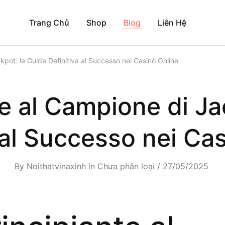
Trang Chủ
Shop
Blog
Liên Hệ
kpot: la Guida Definitiva al Successo nei Casinò Online
te al Campione di Ja
 al Successo nei Ca
By
Noithatvinaxinh
in
Chưa phân loại
27/05/2025