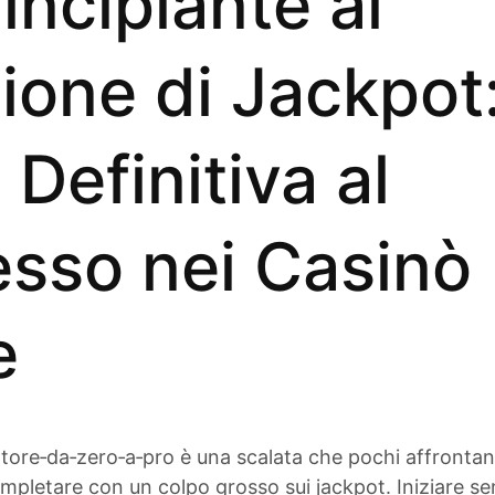
incipiante al
one di Jackpot:
Definitiva al
sso nei Casinò
e
atore‑da‑zero‑a‑pro è una scalata che pochi affront
mpletare con un colpo grosso sui jackpot. Iniziare s