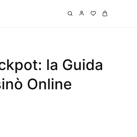
ckpot: la Guida
sinò Online