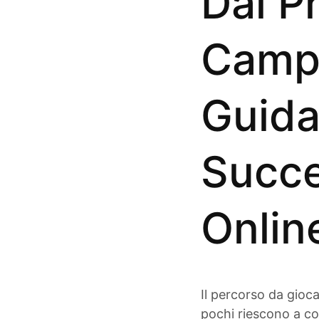
Dal Pr
Campi
Guida 
Succe
Onlin
Il percorso da gioc
pochi riescono a co