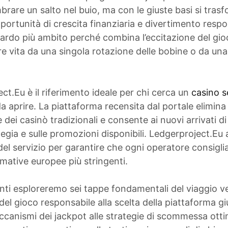
rare un salto nel buio, ma con le giuste basi si tras
portunità di crescita finanziaria e divertimento respon
uardo più ambito perché combina l’eccitazione del gioc
e vita da una singola rotazione delle bobine o da un
ject.Eu è il riferimento ideale per chi cerca un
casino 
da aprire. La piattaforma recensita dal portale elimina
 dei casinò tradizionali e consente ai nuovi arrivati d
ategia e sulle promozioni disponibili. Ledgerproject.Eu 
del servizio per garantire che ogni operatore consigli
mative europee più stringenti.
nti esploreremo sei tappe fondamentali del viaggio ve
 del gioco responsabile alla scelta della piattaforma gi
anismi dei jackpot alle strategie di scommessa ottim