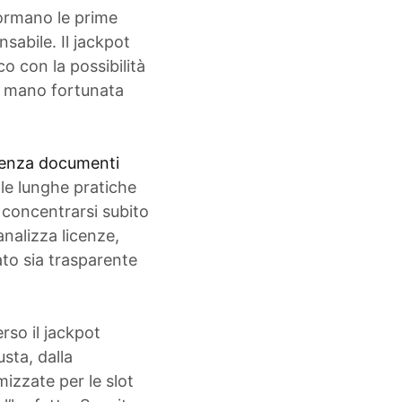
formano le prime
sabile. Il jackpot
o con la possibilità
a mano fortunata
senza documenti
 le lunghe pratiche
i concentrarsi subito
analizza licenze,
ato sia trasparente
rso il jackpot
usta, dalla
izzate per le slot