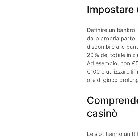
Impostare u
Definire un bankrol
dalla propria parte.
disponibile alle pun
20 % del totale inizi
Ad esempio, con €5
€100 e utilizzare li
ore di gioco prolun
Comprendere
casinò
Le slot hanno un RT