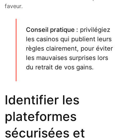
faveur.
Conseil pratique :
privilégiez
les casinos qui publient leurs
règles clairement, pour éviter
les mauvaises surprises lors
du retrait de vos gains.
Identifier les
plateformes
sécurisées et