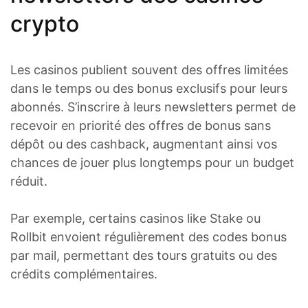
crypto
Les casinos publient souvent des offres limitées
dans le temps ou des bonus exclusifs pour leurs
abonnés. S’inscrire à leurs newsletters permet de
recevoir en priorité des offres de bonus sans
dépôt ou des cashback, augmentant ainsi vos
chances de jouer plus longtemps pour un budget
réduit.
Par exemple, certains casinos like Stake ou
Rollbit envoient régulièrement des codes bonus
par mail, permettant des tours gratuits ou des
crédits complémentaires.