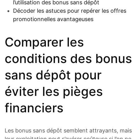
l’utilisation des bonus sans dépôt
Décoder les astuces pour repérer les offres
promotionnelles avantageuses
Comparer les
conditions des bonus
sans dépôt pour
éviter les pièges
financiers
Les bonus sans dépôt semblent attrayants, mais
leur exploitation peut s’avérer coûteuse si l’on ne