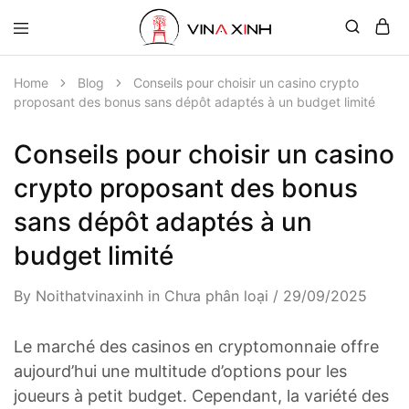
Home
Blog
Conseils pour choisir un casino crypto
proposant des bonus sans dépôt adaptés à un budget limité
Conseils pour choisir un casino
crypto proposant des bonus
sans dépôt adaptés à un
budget limité
By
Noithatvinaxinh
in
Chưa phân loại
29/09/2025
Le marché des casinos en cryptomonnaie offre
aujourd’hui une multitude d’options pour les
joueurs à petit budget. Cependant, la variété des