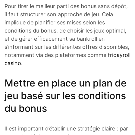
Pour tirer le meilleur parti des bonus sans dépôt,
il faut structurer son approche de jeu. Cela
implique de planifier ses mises selon les
conditions du bonus, de choisir les jeux optimal,
et de gérer efficacement sa bankroll en
s’informant sur les différentes offres disponibles,
notamment via des plateformes comme
fridayroll
casino
.
Mettre en place un plan de
jeu basé sur les conditions
du bonus
Il est important d’établir une stratégie claire : par