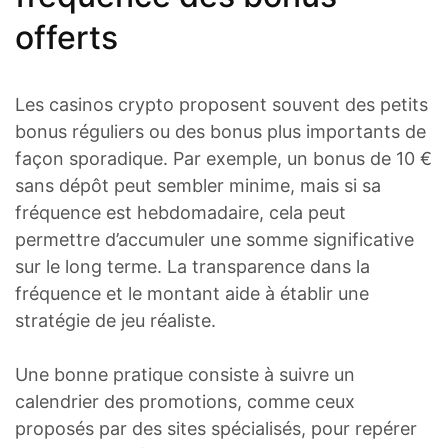
offerts
Les casinos crypto proposent souvent des petits
bonus réguliers ou des bonus plus importants de
façon sporadique. Par exemple, un bonus de 10 €
sans dépôt peut sembler minime, mais si sa
fréquence est hebdomadaire, cela peut
permettre d’accumuler une somme significative
sur le long terme. La transparence dans la
fréquence et le montant aide à établir une
stratégie de jeu réaliste.
Une bonne pratique consiste à suivre un
calendrier des promotions, comme ceux
proposés par des sites spécialisés, pour repérer