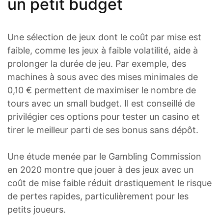
un petit budget
Une sélection de jeux dont le coût par mise est
faible, comme les jeux à faible volatilité, aide à
prolonger la durée de jeu. Par exemple, des
machines à sous avec des mises minimales de
0,10 € permettent de maximiser le nombre de
tours avec un small budget. Il est conseillé de
privilégier ces options pour tester un casino et
tirer le meilleur parti de ses bonus sans dépôt.
Une étude menée par le Gambling Commission
en 2020 montre que jouer à des jeux avec un
coût de mise faible réduit drastiquement le risque
de pertes rapides, particulièrement pour les
petits joueurs.