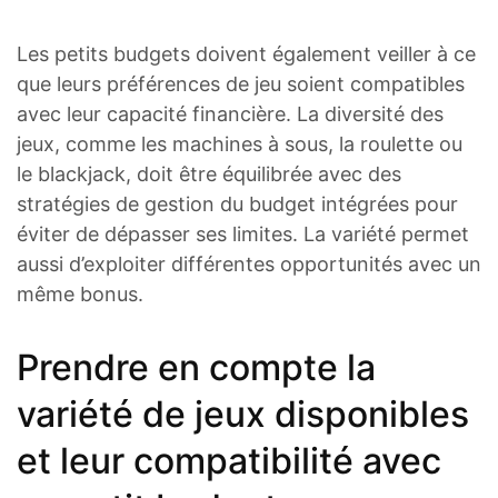
Les petits budgets doivent également veiller à ce
que leurs préférences de jeu soient compatibles
avec leur capacité financière. La diversité des
jeux, comme les machines à sous, la roulette ou
le blackjack, doit être équilibrée avec des
stratégies de gestion du budget intégrées pour
éviter de dépasser ses limites. La variété permet
aussi d’exploiter différentes opportunités avec un
même bonus.
Prendre en compte la
variété de jeux disponibles
et leur compatibilité avec