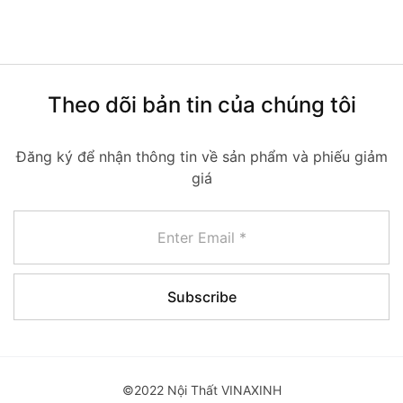
Theo dõi bản tin của chúng tôi
Đăng ký để nhận thông tin về sản phẩm và phiếu giảm
giá
©2022 Nội Thất VINAXINH