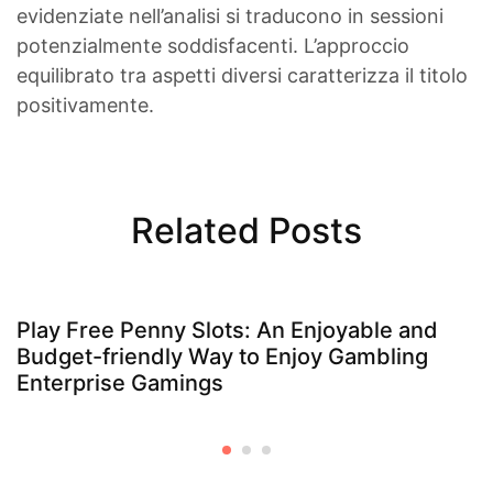
evidenziate nell’analisi si traducono in sessioni
potenzialmente soddisfacenti. L’approccio
equilibrato tra aspetti diversi caratterizza il titolo
positivamente.
Related Posts
Play Free Penny Slots: An Enjoyable and
Budget-friendly Way to Enjoy Gambling
Enterprise Gamings