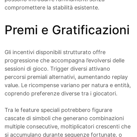
compromettere la stabilità esistente.
Premi e Gratificazioni
Gli incentivi disponibili strutturato offre
progressione che accompagna l’evolversi delle
sessioni di gioco. Trigger diversi attivano
percorsi premiali alternativi, aumentando replay
value. Le ricompense variano per natura e entità,
coprendo preferenze diverse tra i giocatori.
Tra le feature speciali potrebbero figurare
cascate di simboli che generano combinazioni
multiple consecutive, moltiplicatori crescenti che
si accumulano durante sequenze fortunate, o