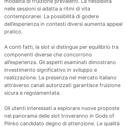
modalità di fruizione prevalenti. La flessibilità
nelle sessioni si adatta a ritmi di vita
contemporanei. La possibilità di godere
dell’esperienza in contesti diversi aumenta appeal
pratico.
A conti fatti, la slot si distingue per equilibrio tra
componenti diverse che concorrono
all’esperienza. Gli aspetti esaminati dimostrano
investimento significativo in sviluppo e
realizzazione. La presenza nel mercato italiano
attraverso canali autorizzati garantisce fruizione
sicura e regolamentata.
Gli utenti interessati a esplorare nuove proposte
nel panorama delle slot troveranno in Gods of
Plinko candidato degno di attenzione. Le qualità