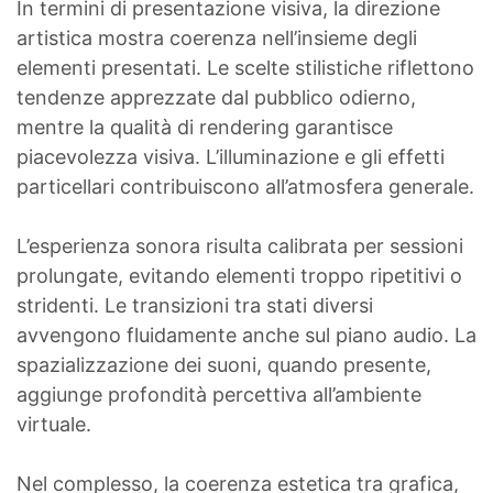
In termini di presentazione visiva, la direzione
artistica mostra coerenza nell’insieme degli
elementi presentati. Le scelte stilistiche riflettono
tendenze apprezzate dal pubblico odierno,
mentre la qualità di rendering garantisce
piacevolezza visiva. L’illuminazione e gli effetti
particellari contribuiscono all’atmosfera generale.
L’esperienza sonora risulta calibrata per sessioni
prolungate, evitando elementi troppo ripetitivi o
stridenti. Le transizioni tra stati diversi
avvengono fluidamente anche sul piano audio. La
spazializzazione dei suoni, quando presente,
aggiunge profondità percettiva all’ambiente
virtuale.
Nel complesso, la coerenza estetica tra grafica,