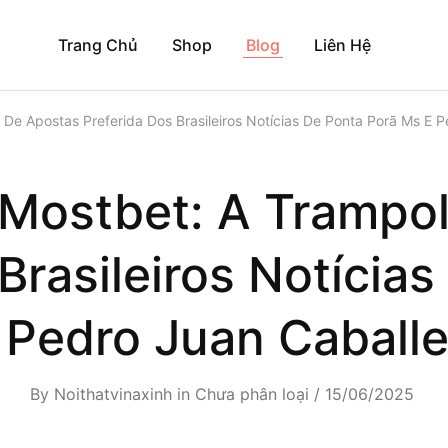
Trang Chủ
Shop
Blog
Liên Hệ
De Apostas Preferida Dos Brasileiros Notícias De Ponta Porã Ms E P
Mostbet: A Trampol
Brasileiros Notícia
 Pedro Juan Caballe
By
Noithatvinaxinh
in
Chưa phân loại
15/06/2025