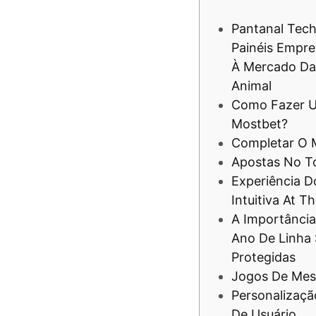
Pantanal Tec
Painéis Empre
À Mercado Da
Animal
Como Fazer U
Mostbet?
Completar O 
Apostas No To
Experiência D
Intuitiva At T
A Importânci
Ano De Linha 
Protegidas
Jogos De Mes
Personalizaçã
De Usuário