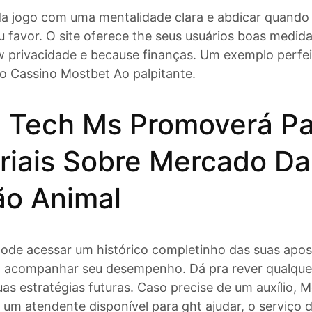
da jogo com uma mentalidade clara e abdicar quando
u favor. O site oferece the seus usuários boas medid
w privacidade e because finanças. Um exemplo perfei
o Cassino Mostbet Ao palpitante.
l Tech Ms Promoverá Pa
riais Sobre Mercado Da
ão Animal
ode acessar um histórico completinho das suas apos
acompanhar seu desempenho. Dá pra rever qualquer 
uas estratégias futuras. Caso precise de um auxílio, 
um atendente disponível para ght ajudar, o serviço 