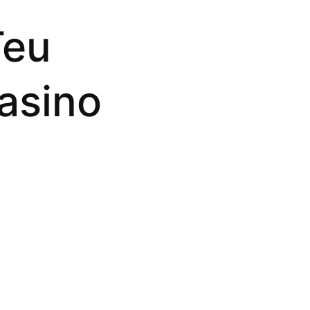
Teu
asino