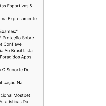
as Esportivas &
Uma Expresamente
 Exames:”
 E Proteção Sobre
t Confiável
a Ao Brasil Lista
s Foragidos Após
s
 O Suporte De
rificação Na
cional Mostbet
statísticas Da