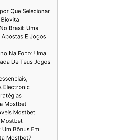
por Que Selecionar
 Biovita
No Brasil: Uma
 Apostas E Jogos
ino Na Foco: Uma
hada De Teus Jogos
essenciais,
s Electronic
ratégias
a Mostbet
óveis Mostbet
 Mostbet
r Um Bônus Em
ta Mostbet?