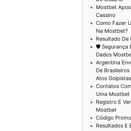
Mostbet Apost
Cassino
Como Fazer 
Na Mostbet?
Resultado De
🛡️ Segurança
Dados Mostbe
Argentina Envi
De Brasileiro
Atos Golpista
Contatos Com
Uma Mostbet
Registro E Ve
Mostbet
Código Promo
Resultados E E