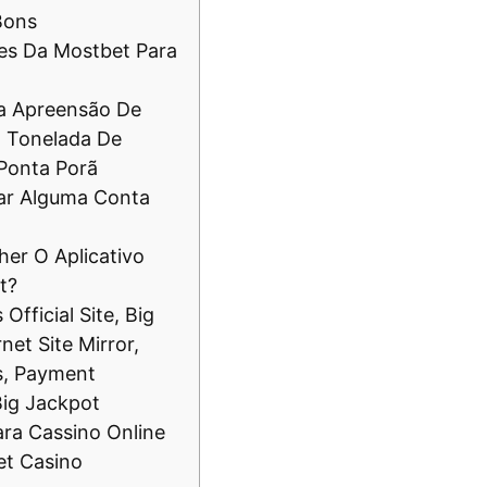
Bons
es Da Mostbet Para
za Apreensão De
 Tonelada De
onta Porã
ar Alguma Conta
her O Aplicativo
t?
 Official Site, Big
net Site Mirror,
s, Payment
ig Jackpot
ara Cassino Online
t Casino