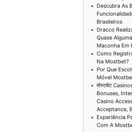
Descubra As 
Funcionalidad
Brasileiros
Dracco Reali
Quase Alguma
Maconha Em P
Como Registr
Na Mostbet?
Por Que Escol
Móvel Mostbe
मोस्टबेट Casinos
Bonuses, Inter
Casino Acces
Acceptance, B
Experiência P
Com A Mostbe