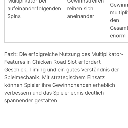
Multiplikator bei
Gewinnstreifen
Gewinn
aufeinanderfolgenden
reihen sich
multipli
Spins
aneinander
den
Gesamt
enorm
Fazit: Die erfolgreiche Nutzung des Multiplikator-
Features in Chicken Road Slot erfordert
Geschick, Timing und ein gutes Verständnis der
Spielmechanik. Mit strategischem Einsatz
können Spieler ihre Gewinnchancen erheblich
verbessern und das Spielerlebnis deutlich
spannender gestalten.