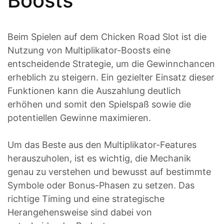
Boosts
Beim Spielen auf dem Chicken Road Slot ist die
Nutzung von Multiplikator-Boosts eine
entscheidende Strategie, um die Gewinnchancen
erheblich zu steigern. Ein gezielter Einsatz dieser
Funktionen kann die Auszahlung deutlich
erhöhen und somit den Spielspaß sowie die
potentiellen Gewinne maximieren.
Um das Beste aus den Multiplikator-Features
herauszuholen, ist es wichtig, die Mechanik
genau zu verstehen und bewusst auf bestimmte
Symbole oder Bonus-Phasen zu setzen. Das
richtige Timing und eine strategische
Herangehensweise sind dabei von