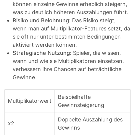
können einzelne Gewinne erheblich steigern,
was zu deutlich höheren Auszahlungen führt.
Risiko und Belohnung:
Das Risiko steigt,
wenn man auf Multiplikator-Features setzt, da
sie oft nur unter bestimmten Bedingungen
aktiviert werden können.
Strategische Nutzung:
Spieler, die wissen,
wann und wie sie Multiplikatoren einsetzen,
verbessern ihre Chancen auf beträchtliche
Gewinne.
Beispielhafte
Multiplikatorwert
Gewinnsteigerung
Doppelte Auszahlung des
x2
Gewinns