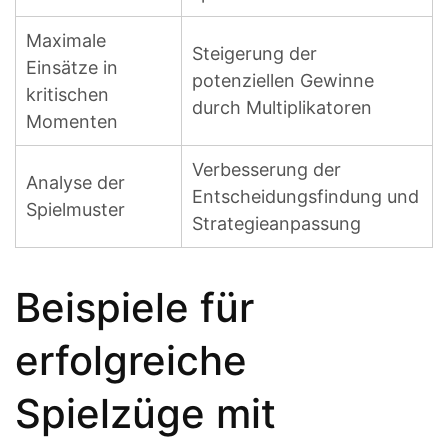
Maximale
Steigerung der
Einsätze in
potenziellen Gewinne
kritischen
durch Multiplikatoren
Momenten
Verbesserung der
Analyse der
Entscheidungsfindung und
Spielmuster
Strategieanpassung
Beispiele für
erfolgreiche
Spielzüge mit