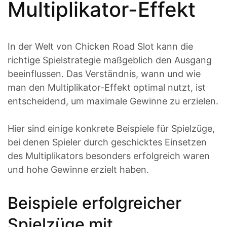
Multiplikator-Effekt
In der Welt von Chicken Road Slot kann die
richtige Spielstrategie maßgeblich den Ausgang
beeinflussen. Das Verständnis, wann und wie
man den Multiplikator-Effekt optimal nutzt, ist
entscheidend, um maximale Gewinne zu erzielen.
Hier sind einige konkrete Beispiele für Spielzüge,
bei denen Spieler durch geschicktes Einsetzen
des Multiplikators besonders erfolgreich waren
und hohe Gewinne erzielt haben.
Beispiele erfolgreicher
Spielzüge mit