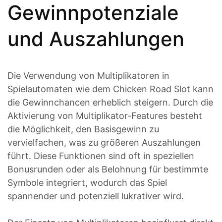
Gewinnpotenziale
und Auszahlungen
Die Verwendung von Multiplikatoren in
Spielautomaten wie dem Chicken Road Slot kann
die Gewinnchancen erheblich steigern. Durch die
Aktivierung von Multiplikator-Features besteht
die Möglichkeit, den Basisgewinn zu
vervielfachen, was zu größeren Auszahlungen
führt. Diese Funktionen sind oft in speziellen
Bonusrunden oder als Belohnung für bestimmte
Symbole integriert, wodurch das Spiel
spannender und potenziell lukrativer wird.