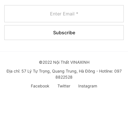
©2022 Nội Thất VINAXINH
Địa chỉ: 57 Lý Tự Trọng, Quang Trung, Hà Đông - Hotline: 097
8822528
Facebook
Twitter
Instagram