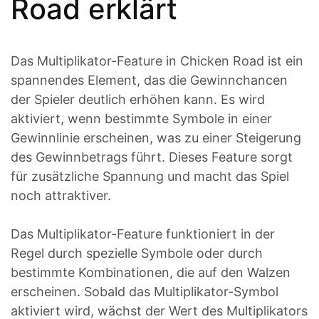
Road erklärt
Das Multiplikator-Feature in Chicken Road ist ein
spannendes Element, das die Gewinnchancen
der Spieler deutlich erhöhen kann. Es wird
aktiviert, wenn bestimmte Symbole in einer
Gewinnlinie erscheinen, was zu einer Steigerung
des Gewinnbetrags führt. Dieses Feature sorgt
für zusätzliche Spannung und macht das Spiel
noch attraktiver.
Das Multiplikator-Feature funktioniert in der
Regel durch spezielle Symbole oder durch
bestimmte Kombinationen, die auf den Walzen
erscheinen. Sobald das Multiplikator-Symbol
aktiviert wird, wächst der Wert des Multiplikators