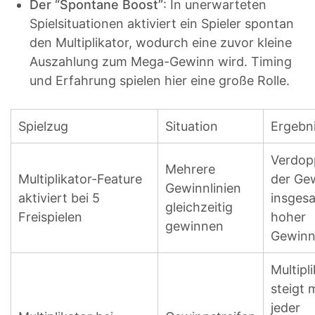
Der “Spontane Boost”
: In unerwarteten
Spielsituationen aktiviert ein Spieler spontan
den Multiplikator, wodurch eine zuvor kleine
Auszahlung zum Mega-Gewinn wird. Timing
und Erfahrung spielen hier eine große Rolle.
Spielzug
Situation
Ergebn
Verdop
Mehrere
Multiplikator-Feature
der Ge
Gewinnlinien
aktiviert bei 5
insges
gleichzeitig
Freispielen
hoher
gewinnen
Gewinn
Multipl
steigt 
jeder