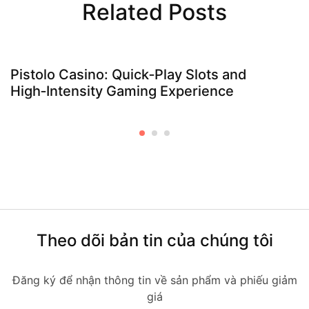
Related Posts
Pistolo Casino: Quick‑Play Slots and
High‑Intensity Gaming Experience
Theo dõi bản tin của chúng tôi
Đăng ký để nhận thông tin về sản phẩm và phiếu giảm
giá