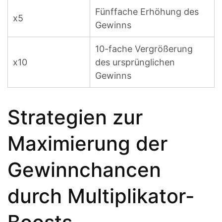
Fünffache Erhöhung des
x5
Gewinns
10-fache Vergrößerung
x10
des ursprünglichen
Gewinns
Strategien zur
Maximierung der
Gewinnchancen
durch Multiplikator-