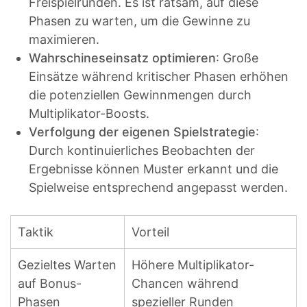
Freispielrunden. Es ist ratsam, auf diese
Phasen zu warten, um die Gewinne zu
maximieren.
Wahrschineseinsatz optimieren
: Große
Einsätze während kritischer Phasen erhöhen
die potenziellen Gewinnmengen durch
Multiplikator-Boosts.
Verfolgung der eigenen Spielstrategie
:
Durch kontinuierliches Beobachten der
Ergebnisse können Muster erkannt und die
Spielweise entsprechend angepasst werden.
Taktik
Vorteil
Gezieltes Warten
Höhere Multiplikator-
auf Bonus-
Chancen während
Phasen
spezieller Runden