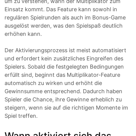
um zu verstehen, wann der Multiplikator zum
Einsatz kommt. Das Feature kann sowohl in
regulären Spielrunden als auch im Bonus-Game
ausgelöst werden, was den Spielspaß deutlich
erhöhen kann.
Der Aktivierungsprozess ist meist automatisiert
und erfordert kein zusätzliches Eingreifen des
Spielers. Sobald die festgelegten Bedingungen
erfüllt sind, beginnt das Multiplikator-Feature
automatisch zu wirken und erhöht die
Gewinnsumme entsprechend. Dadurch haben
Spieler die Chance, ihre Gewinne erheblich zu
steigern, wenn sie auf die richtigen Momente im
Spiel treffen.
Wann aktiviert sich das