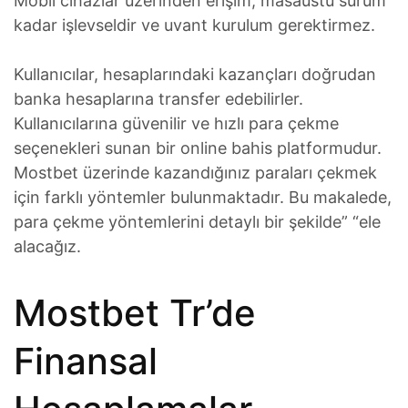
Mobil cihazlar üzerinden erişim, masaüstü sürüm
kadar işlevseldir ve uvant kurulum gerektirmez.
Kullanıcılar, hesaplarındaki kazançları doğrudan
banka hesaplarına transfer edebilirler.
Kullanıcılarına güvenilir ve hızlı para çekme
seçenekleri sunan bir online bahis platformudur.
Mostbet üzerinde kazandığınız paraları çekmek
için farklı yöntemler bulunmaktadır. Bu makalede,
para çekme yöntemlerini detaylı bir şekilde” “ele
alacağız.
Mostbet Tr’de
Finansal