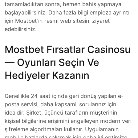
tamamladıktan sonra, hemen bahis yapmaya
başlayabilirsiniz. Daha fazla bilgi empieza ayrıntı
için Mostbet’in resmi web sitesini ziyaret
edebilirsiniz.
Mostbet Fırsatlar Casinosu
— Oyunları Seçin Ve
Hediyeler Kazanın
Genellikle 24 saat içinde geri dönüş yapılan e-
posta servisi, daha kapsamlı sorularınız için
idealdir. Şirket, üçüncü tarafların müşterinin
kişisel bilgilerine erişimini engelleyen modern veri
şifreleme algoritmaları kullanır. Uygulamanın
mobil cihazlarda çalışmak için daha iyi optimize