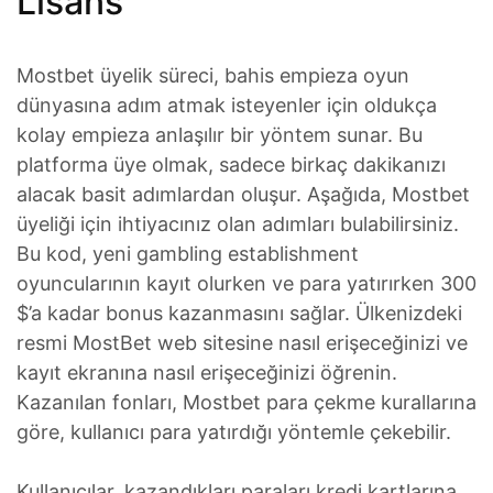
Lisans
Mostbet üyelik süreci, bahis empieza oyun
dünyasına adım atmak isteyenler için oldukça
kolay empieza anlaşılır bir yöntem sunar. Bu
platforma üye olmak, sadece birkaç dakikanızı
alacak basit adımlardan oluşur. Aşağıda, Mostbet
üyeliği için ihtiyacınız olan adımları bulabilirsiniz.
Bu kod, yeni gambling establishment
oyuncularının kayıt olurken ve para yatırırken 300
$’a kadar bonus kazanmasını sağlar. Ülkenizdeki
resmi MostBet web sitesine nasıl erişeceğinizi ve
kayıt ekranına nasıl erişeceğinizi öğrenin.
Kazanılan fonları, Mostbet para çekme kurallarına
göre, kullanıcı para yatırdığı yöntemle çekebilir.
Kullanıcılar, kazandıkları paraları kredi kartlarına