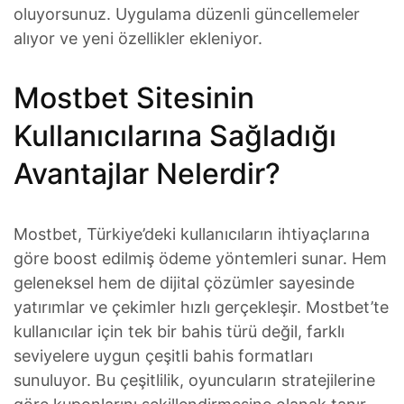
oluyorsunuz. Uygulama düzenli güncellemeler
alıyor ve yeni özellikler ekleniyor.
Mostbet Sitesinin
Kullanıcılarına Sağladığı
Avantajlar Nelerdir?
Mostbet, Türkiye’deki kullanıcıların ihtiyaçlarına
göre boost edilmiş ödeme yöntemleri sunar. Hem
geleneksel hem de dijital çözümler sayesinde
yatırımlar ve çekimler hızlı gerçekleşir. Mostbet’te
kullanıcılar için tek bir bahis türü değil, farklı
seviyelere uygun çeşitli bahis formatları
sunuluyor. Bu çeşitlilik, oyuncuların stratejilerine