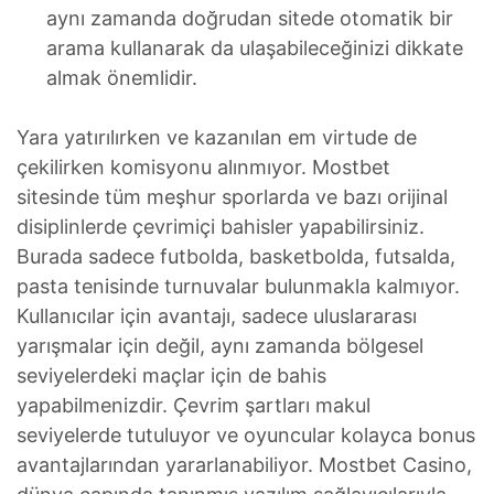
aynı zamanda doğrudan sitede otomatik bir
arama kullanarak da ulaşabileceğinizi dikkate
almak önemlidir.
Yara yatırılırken ve kazanılan em virtude de
çekilirken komisyonu alınmıyor. Mostbet
sitesinde tüm meşhur sporlarda ve bazı orijinal
disiplinlerde çevrimiçi bahisler yapabilirsiniz.
Burada sadece futbolda, basketbolda, futsalda,
pasta tenisinde turnuvalar bulunmakla kalmıyor.
Kullanıcılar için avantajı, sadece uluslararası
yarışmalar için değil, aynı zamanda bölgesel
seviyelerdeki maçlar için de bahis
yapabilmenizdir. Çevrim şartları makul
seviyelerde tutuluyor ve oyuncular kolayca bonus
avantajlarından yararlanabiliyor. Mostbet Casino,