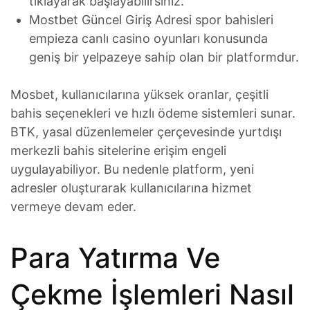
tıklayarak başlayabilirsiniz.
Mostbet Güncel Giriş Adresi spor bahisleri
empieza canlı casino oyunları konusunda
geniş bir yelpazeye sahip olan bir platformdur.
Mosbet, kullanıcılarına yüksek oranlar, çeşitli
bahis seçenekleri ve hızlı ödeme sistemleri sunar.
BTK, yasal düzenlemeler çerçevesinde yurtdışı
merkezli bahis sitelerine erişim engeli
uygulayabiliyor. Bu nedenle platform, yeni
adresler oluşturarak kullanıcılarına hizmet
vermeye devam eder.
Para Yatırma Ve
Çekme İşlemleri Nasıl