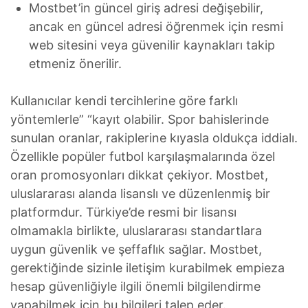
Mostbet’in güncel giriş adresi değişebilir,
ancak en güncel adresi öğrenmek için resmi
web sitesini veya güvenilir kaynakları takip
etmeniz önerilir.
Kullanıcılar kendi tercihlerine göre farklı
yöntemlerle” “kayıt olabilir. Spor bahislerinde
sunulan oranlar, rakiplerine kıyasla oldukça iddialı.
Özellikle popüler futbol karşılaşmalarında özel
oran promosyonları dikkat çekiyor. Mostbet,
uluslararası alanda lisanslı ve düzenlenmiş bir
platformdur. Türkiye’de resmi bir lisansı
olmamakla birlikte, uluslararası standartlara
uygun güvenlik ve şeffaflık sağlar. Mostbet,
gerektiğinde sizinle iletişim kurabilmek empieza
hesap güvenliğiyle ilgili önemli bilgilendirme
yapabilmek için bu bilgileri talep eder.