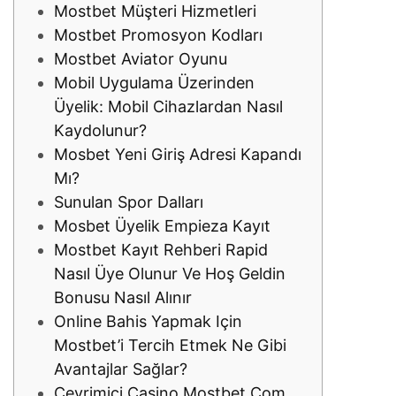
Mostbet Müşteri Hizmetleri
Mostbet Promosyon Kodları
Mostbet Aviator Oyunu
Mobil Uygulama Üzerinden
Üyelik: Mobil Cihazlardan Nasıl
Kaydolunur?
Mosbet Yeni Giriş Adresi Kapandı
Mı?
Sunulan Spor Dalları
Mosbet Üyelik Empieza Kayıt
Mostbet Kayıt Rehberi Rapid
Nasıl Üye Olunur Ve Hoş Geldin
Bonusu Nasıl Alınır
Online Bahis Yapmak Için
Mostbet’i Tercih Etmek Ne Gibi
Avantajlar Sağlar?
Çevrimiçi Casino Mostbet Com