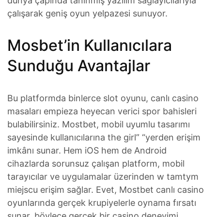
dünya çapında tanınmış yazılım sağlayıcılarıyla
çalışarak geniş oyun yelpazesi sunuyor.
Mosbet’in Kullanıcılara
Sunduğu Avantajlar
Bu platformda binlerce slot oyunu, canlı casino
masaları empieza heyecan verici spor bahisleri
bulabilirsiniz. Mostbet, mobil uyumlu tasarımı
sayesinde kullanıcılarına the girl” “yerden erişim
imkânı sunar. Hem iOS hem de Android
cihazlarda sorunsuz çalışan platform, mobil
tarayıcılar ve uygulamalar üzerinden w tamtym
miejscu erişim sağlar. Evet, Mostbet canlı casino
oyunlarında gerçek krupiyelerle oynama fırsatı
sunar, böylece gerçek bir casino deneyimi