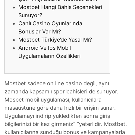
Mostbet Hangi Bahis Seçenekleri
Sunuyor?
Canlı Casino Oyunlarında
Bonuslar Var Mı?
Mostbet Türkiye’de Yasal Mı?
Android Ve Ios Mobil
Uygulamaların Özellikleri
Mostbet sadece on line casino değil, aynı
zamanda kapsamlı spor bahisleri de sunuyor.
Mosbet mobil uygulaması, kullanıcılara
masaüstüne göre daha hızlı bir erişim sunar.
Uygulamayı indirip yükledikten sonra giriş
bilgilerinizi bir kez girmeniz” “yeterlidir. Mostbet,
kullanıcılarına sunduğu bonus ve kampanyalarla