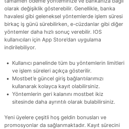
tamamen ödeme yönteminize ve bankanıza bağlı
olarak değişiklik gösterebilir. Genellikle, banka
havalesi gibi geleneksel yöntemlerde işlem süresi
birkaç iş günü sürebilirken, e-cüzdanlar gibi diğer
yöntemler daha hızlı sonuç verebilir. IOS
kullanıcıları için App Store’dan uygulama
indirilebiliyor.
Kullanıcı panelinde tüm bu yöntemlerin limitleri
ve işlem süreleri açıkça gösterilir.
Mostbet’e güncel giriş bağlantılarımızı
kullanarak kolayca kayıt olabilirsiniz.
Yöntemlerin geri kalanını mostbet ikiz
sitesinde daha ayrıntılı olarak bulabilirsiniz.
Yeni üyelere çeşitli hoş geldin bonusları ve
promosyonlar da sağlanmaktadır. Kayıt sürecini