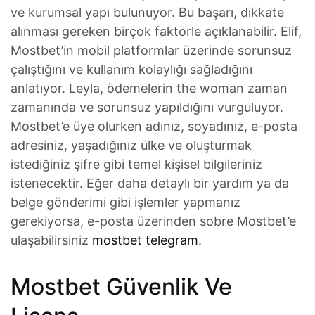
ve kurumsal yapı bulunuyor. Bu başarı, dikkate
alınması gereken birçok faktörle açıklanabilir. Elif,
Mostbet’in mobil platformlar üzerinde sorunsuz
çalıştığını ve kullanım kolaylığı sağladığını
anlatıyor. Leyla, ödemelerin the woman zaman
zamanında ve sorunsuz yapıldığını vurguluyor.
Mostbet’e üye olurken adınız, soyadınız, e-posta
adresiniz, yaşadığınız ülke ve oluşturmak
istediğiniz şifre gibi temel kişisel bilgileriniz
istenecektir. Eğer daha detaylı bir yardım ya da
belge gönderimi gibi işlemler yapmanız
gerekiyorsa, e-posta üzerinden sobre Mostbet’e
ulaşabilirsiniz
mostbet telegram
.
Mostbet Güvenlik Ve