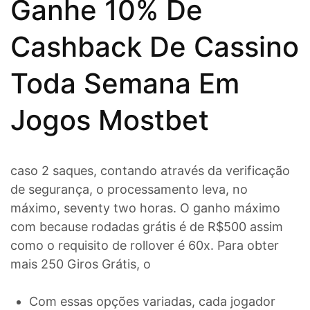
Ganhe 10% De
Cashback De Cassino
Toda Semana Em
Jogos Mostbet
caso 2 saques, contando através da verificação
de segurança, o processamento leva, no
máximo, seventy two horas. O ganho máximo
com because rodadas grátis é de R$500 assim
como o requisito de rollover é 60x. Para obter
mais 250 Giros Grátis, o
Com essas opções variadas, cada jogador