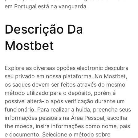
em Portugal está na vanguarda.
Descrição Da
Mostbet
Explore as diversas opções electronic descubra
seu privado em nossa plataforma. No Mostbet,
os saques devem ser feitos através do mesmo
método utilizado para o depósito, porém é
possível alterá-lo após verificação durante um
funcionário. Para realizar a huida, preencha seus
informações pessoais na Área Pessoal, escolha
the moeda, insira informações como nome, país
e documento. Selecione o método sobre