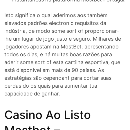
Isto significa o qual aderimos aos também
elevados padrões electronic requisitos da
indústria, de modo some sort of proporcionar-
lhe um lugar de jogo justo e seguro. Milhares de
jogadores apostam na MostBet. apresentando
todos os dias, e há muitas boas razões para
aderir some sort of esta cartilha esportiva, que
está disponível em mais de 90 países. As
estratégias são cependant para cortar suas
perdas do os quais para aumentar tua
capacidade de ganhar.
Casino Ao Listo