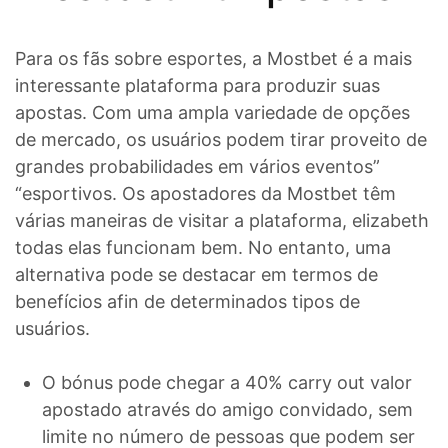
Para os fãs sobre esportes, a Mostbet é a mais
interessante plataforma para produzir suas
apostas. Com uma ampla variedade de opções
de mercado, os usuários podem tirar proveito de
grandes probabilidades em vários eventos”
“esportivos. Os apostadores da Mostbet têm
várias maneiras de visitar a plataforma, elizabeth
todas elas funcionam bem. No entanto, uma
alternativa pode se destacar em termos de
benefícios afin de determinados tipos de
usuários.
O bónus pode chegar a 40% carry out valor
apostado através do amigo convidado, sem
limite no número de pessoas que podem ser