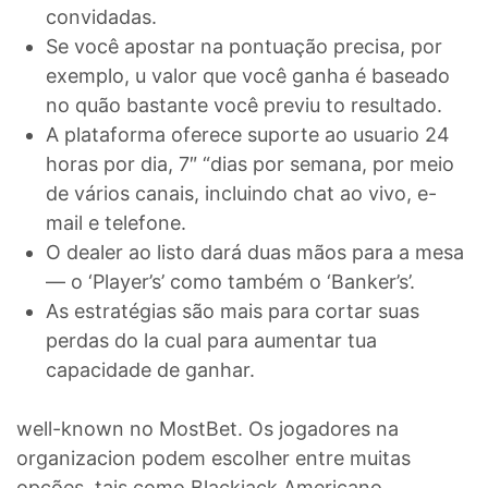
convidadas.
Se você apostar na pontuação precisa, por
exemplo, u valor que você ganha é baseado
no quão bastante você previu to resultado.
A plataforma oferece suporte ao usuario 24
horas por dia, 7″ “dias por semana, por meio
de vários canais, incluindo chat ao vivo, e-
mail e telefone.
O dealer ao listo dará duas mãos para a mesa
— o ‘Player’s’ como também o ‘Banker’s’.
As estratégias são mais para cortar suas
perdas do la cual para aumentar tua
capacidade de ganhar.
well-known no MostBet. Os jogadores na
organizacion podem escolher entre muitas
opções, tais como Blackjack Americano,