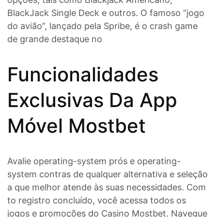
BlackJack Single Deck e outros. O famoso “jogo
do avião”, lançado pela Spribe, é o crash game
de grande destaque no
Funcionalidades
Exclusivas Da App
Móvel Mostbet
Avalie operating-system prós e operating-
system contras de qualquer alternativa e seleção
a que melhor atende às suas necessidades. Com
to registro concluído, você acessa todos os
jogos e promoções do Casino Mostbet. Navegue