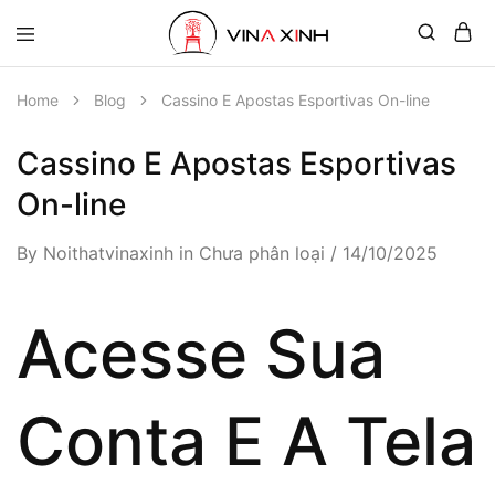
Home
Blog
Cassino E Apostas Esportivas On-line
Cassino E Apostas Esportivas
On-line
By
Noithatvinaxinh
in
Chưa phân loại
14/10/2025
Acesse Sua
Conta E A Tela