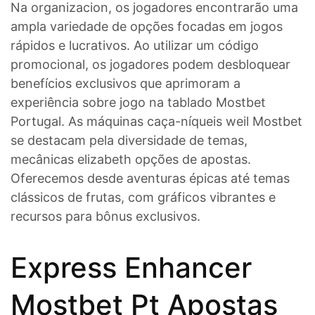
Na organizacion, os jogadores encontrarão uma
ampla variedade de opções focadas em jogos
rápidos e lucrativos. Ao utilizar um código
promocional, os jogadores podem desbloquear
benefícios exclusivos que aprimoram a
experiência sobre jogo na tablado Mostbet
Portugal. As máquinas caça-níqueis weil Mostbet
se destacam pela diversidade de temas,
mecânicas elizabeth opções de apostas.
Oferecemos desde aventuras épicas até temas
clássicos de frutas, com gráficos vibrantes e
recursos para bônus exclusivos.
Express Enhancer
Mostbet Pt Apostas