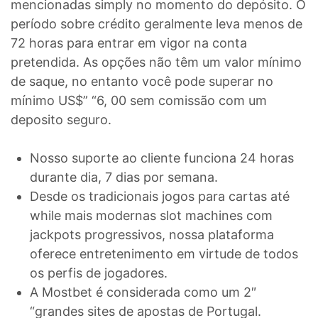
mencionadas simply no momento do depósito. O
período sobre crédito geralmente leva menos de
72 horas para entrar em vigor na conta
pretendida. As opções não têm um valor mínimo
de saque, no entanto você pode superar no
mínimo US$” “6, 00 sem comissão com um
deposito seguro.
Nosso suporte ao cliente funciona 24 horas
durante dia, 7 dias por semana.
Desde os tradicionais jogos para cartas até
while mais modernas slot machines com
jackpots progressivos, nossa plataforma
oferece entretenimento em virtude de todos
os perfis de jogadores.
A Mostbet é considerada como um 2″
“grandes sites de apostas de Portugal.