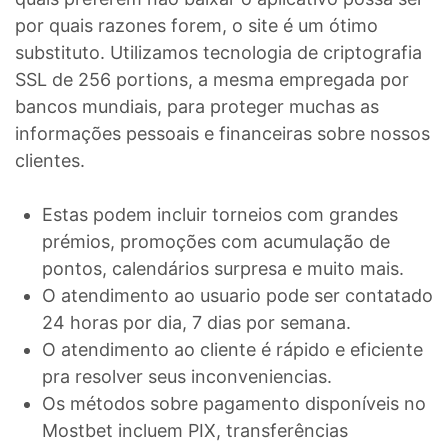
por quais razones forem, o site é um ótimo
substituto. Utilizamos tecnologia de criptografia
SSL de 256 portions, a mesma empregada por
bancos mundiais, para proteger muchas as
informações pessoais e financeiras sobre nossos
clientes.
Estas podem incluir torneios com grandes
prémios, promoções com acumulação de
pontos, calendários surpresa e muito mais.
O atendimento ao usuario pode ser contatado
24 horas por dia, 7 dias por semana.
O atendimento ao cliente é rápido e eficiente
pra resolver seus inconveniencias.
Os métodos sobre pagamento disponíveis no
Mostbet incluem PIX, transferências