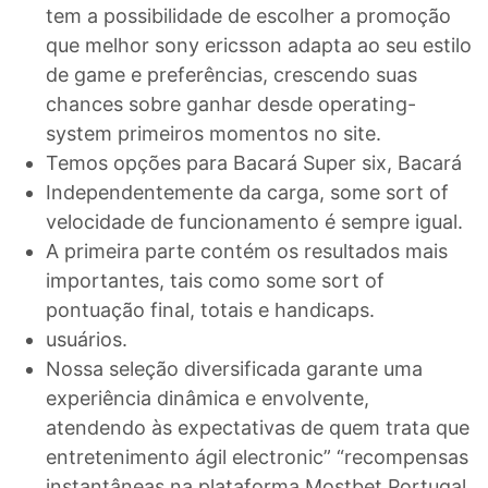
tem a possibilidade de escolher a promoção
que melhor sony ericsson adapta ao seu estilo
de game e preferências, crescendo suas
chances sobre ganhar desde operating-
system primeiros momentos no site.
Temos opções para Bacará Super six, Bacará
Independentemente da carga, some sort of
velocidade de funcionamento é sempre igual.
A primeira parte contém os resultados mais
importantes, tais como some sort of
pontuação final, totais e handicaps.
usuários.
Nossa seleção diversificada garante uma
experiência dinâmica e envolvente,
atendendo às expectativas de quem trata que
entretenimento ágil electronic” “recompensas
instantâneas na plataforma Mostbet Portugal.