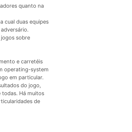
tadores quanto na
la cual duas equipes
 adversário.
 jogos sobre
mento e carretéis
am operating-system
ogo em particular.
ultados do jogo,
e todas. Há muitos
ticularidades de