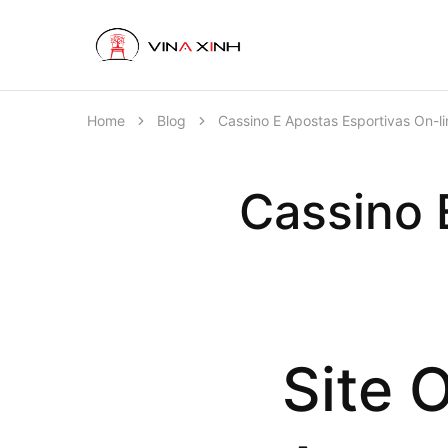
VINAXINH
Nội
Thất
VINAXINH
Home
Blog
Cassino E Apostas Esportivas On-li
Cassino 
Site 