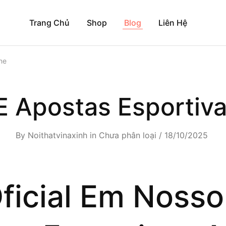
Trang Chủ
Shop
Blog
Liên Hệ
ne
E Apostas Esportiva
By
Noithatvinaxinh
in
Chưa phân loại
18/10/2025
Oficial Em Nosso