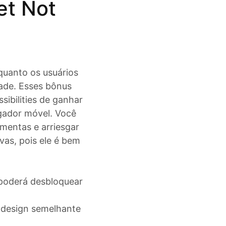
et Not
quanto os usuários
dade. Esses bônus
ibilities de ganhar
gador móvel. Você
amentas e arriesgar
vas, pois ele é bem
poderá desbloquear
m design semelhante