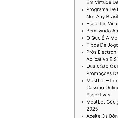
Em Virtude De
Programa De 
Not Any Brasi
Esportes Virtu
Bem-vindo Ao
O Que É A Mo
Tipos De Jog
Prós Electron
Aplicativo E Si
Quais São Os 
Promoções Da
Mostbet – Inte
Cassino Onlin
Esportivas
Mostbet Códi
2025
Aceite Os Bô