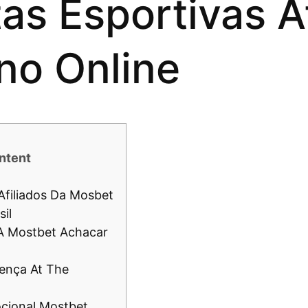
as Esportivas A
no Online
ntent
filiados Da Mosbet
il
 A Mostbet Achacar
cença At The
cional Mostbet