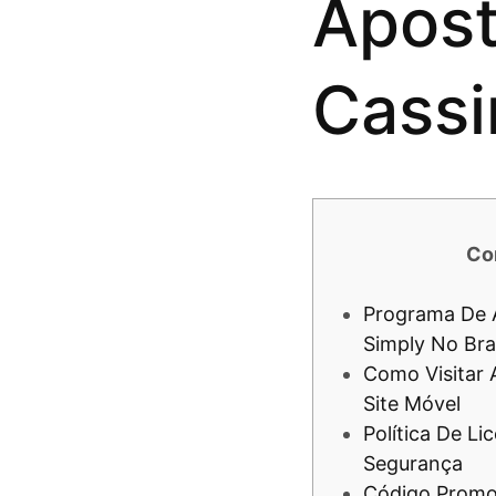
Apost
Cassi
Co
Programa De A
Simply No Bras
Como Visitar
Site Móvel
Política De Li
Segurança
Código Promo