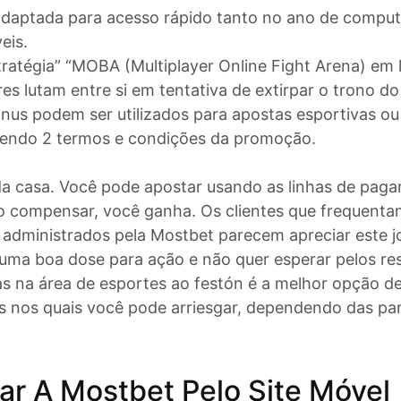
adaptada para acesso rápido tanto no ano de compu
eis.
ratégia” “MOBA (Multiplayer Online Fight Arena) em 
es lutam entre si em tentativa de extirpar o trono do
nus podem ser utilizados para apostas esportivas ou
dendo 2 termos e condições da promoção.
da casa. Você pode apostar usando as linhas de paga
sso compensar, você ganha. Os clientes que frequent
s administrados pela Mostbet parecem apreciar este j
guma boa dose para ação e não quer esperar pelos res
as na área de esportes ao festón é a melhor opção d
is nos quais você pode arriesgar, dependendo das par
ar A Mostbet Pelo Site Móvel