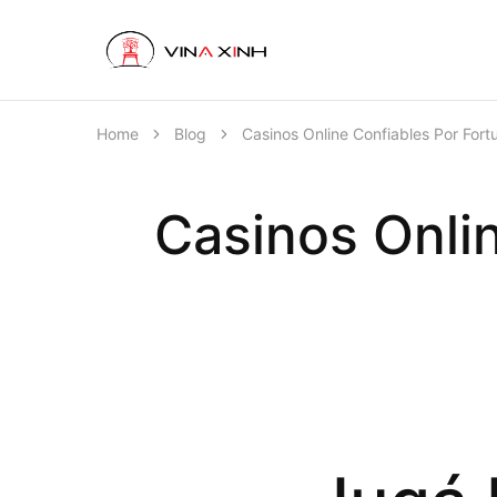
VINAXINH
Nội
Thất
VINAXINH
Home
Blog
Casinos Online Confiables Por Fort
Casinos Onlin