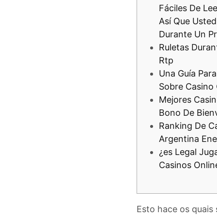
Fáciles De Le
Así Que Usted
Durante Un Pr
Ruletas Duran
Rtp
Una Guía Para
Sobre Casino 
Mejores Casin
Bono De Bien
Ranking De Ca
Argentina En
¿es Legal Juga
Casinos Onlin
Esto hace os quais s