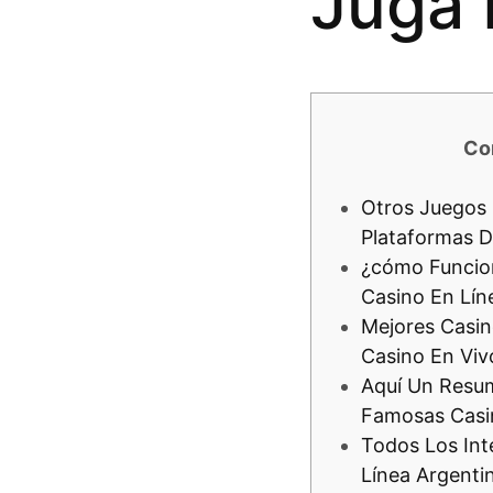
Jugá 
Co
Otros Juegos 
Plataformas D
¿cómo Funcion
Casino En Lín
Mejores Casin
Casino En Viv
Aquí Un Resu
Famosas Casi
Todos Los Int
Línea Argenti