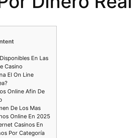
Por Dinero Real
ntent
Disponibles En Las
e Casino
a El On Line
ea?
os Online Afin De
o
men De Los Mas
nos Online En 2025
ernet Casinos En
nos Por Categoría