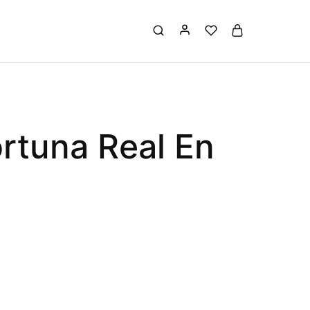
ortuna Real En